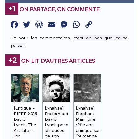
+1
ON PARTAGE, ON COMMENTE
Facebook
Twitter
WordPress
Email
Messenger
WhatsApp
Copy
Link
Et pour les commentaires,
c'est en bas que ça se
passe !
+2
ON LIT D'AUTRES ARTICLES
[Critique –
[Analyse]
[Analyse]
PIFFF 2016]
Eraserhead :
Elephant
David
David
Man : une
Lynch: The
Lynch pose
réflexion
Art Life –
les bases
onirique sur
Jon
de son
l’humanité