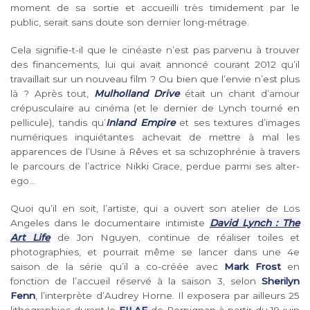
moment de sa sortie et accueilli très timidement par le
public, serait sans doute son dernier long-métrage.
Cela signifie-t-il que le cinéaste n’est pas parvenu à trouver
des financements, lui qui avait annoncé courant 2012 qu’il
travaillait sur un nouveau film ? Ou bien que l’envie n’est plus
là ? Après tout,
Mulholland Drive
était un chant d’amour
crépusculaire au cinéma (et le dernier de Lynch tourné en
pellicule), tandis qu’
Inland Empire
et ses textures d’images
numériques inquiétantes achevait de mettre à mal les
apparences de l’Usine à Rêves et sa schizophrénie à travers
le parcours de l’actrice Nikki Grace, perdue parmi ses alter-
ego…
Quoi qu’il en soit, l’artiste, qui a ouvert son atelier de Los
Angeles dans le documentaire intimiste
David Lynch : The
Art Life
de Jon Nguyen, continue de réaliser toiles et
photographies, et pourrait même se lancer dans une 4e
saison de la série qu’il a co-créée avec
Mark Frost
en
fonction de l’accueil réservé à la saison 3, selon
Sherilyn
Fenn
, l’interprète d’Audrey Horne. Il exposera par ailleurs 25