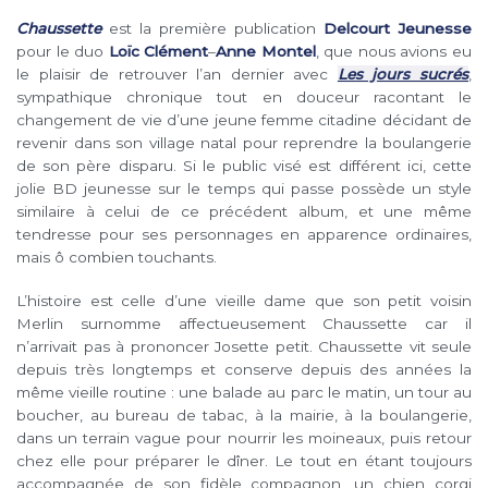
Chaussette
est la première publication
Delcourt Jeunesse
pour le duo
Loïc Clément
–
Anne Montel
, que nous avions eu
le plaisir de retrouver l’an dernier avec
Les jours sucrés
,
sympathique chronique tout en douceur racontant le
changement de vie d’une jeune femme citadine décidant de
revenir dans son village natal pour reprendre la boulangerie
de son père disparu. Si le public visé est différent ici, cette
jolie BD jeunesse sur le temps qui passe possède un style
similaire à celui de ce précédent album, et une même
tendresse pour ses personnages en apparence ordinaires,
mais ô combien touchants.
L’histoire est celle d’une vieille dame que son petit voisin
Merlin surnomme affectueusement Chaussette car il
n’arrivait pas à prononcer Josette petit. Chaussette vit seule
depuis très longtemps et conserve depuis des années la
même vieille routine : une balade au parc le matin, un tour au
boucher, au bureau de tabac, à la mairie, à la boulangerie,
dans un terrain vague pour nourrir les moineaux, puis retour
chez elle pour préparer le dîner. Le tout en étant toujours
accompagnée de son fidèle compagnon, un chien corgi