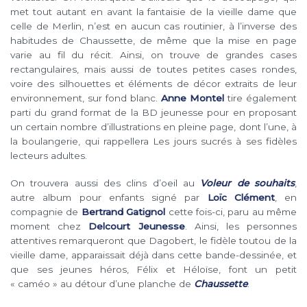
met tout autant en avant la fantaisie de la vieille dame que
celle de Merlin, n’est en aucun cas routinier, à l’inverse des
habitudes de Chaussette, de même que la mise en page
varie au fil du récit. Ainsi, on trouve de grandes cases
rectangulaires, mais aussi de toutes petites cases rondes,
voire des silhouettes et éléments de décor extraits de leur
environnement, sur fond blanc.
Anne Montel
tire également
parti du grand format de la BD jeunesse pour en proposant
un certain nombre d’illustrations en pleine page, dont l’une, à
la boulangerie, qui rappellera Les jours sucrés à ses fidèles
lecteurs adultes.
On trouvera aussi des clins d’oeil au
Voleur de souhaits
,
autre album pour enfants signé par
Loïc Clément
, en
compagnie de
Bertrand Gatignol
cette fois-ci, paru au même
moment chez
Delcourt Jeunesse
. Ainsi, les personnes
attentives remarqueront que Dagobert, le fidèle toutou de la
vieille dame, apparaissait déjà dans cette bande-dessinée, et
que ses jeunes héros, Félix et Héloïse, font un petit
« caméo » au détour d’une planche de
Chaussette
.