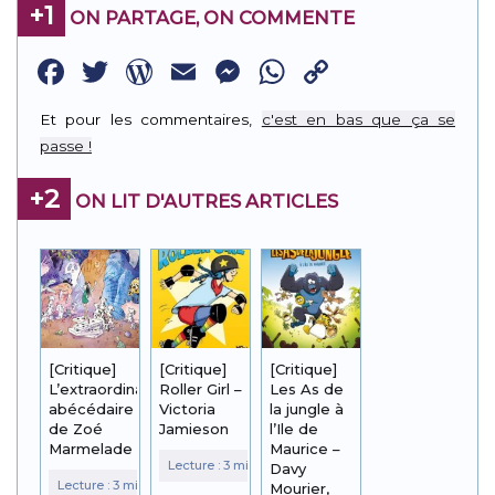
+1
ON PARTAGE, ON COMMENTE
Facebook
Twitter
WordPress
Email
Messenger
WhatsApp
Copy
Link
Et pour les commentaires,
c'est en bas que ça se
passe !
+2
ON LIT D'AUTRES ARTICLES
[Critique]
[Critique]
[Critique]
L’extraordinaire
Roller Girl –
Les As de
abécédaire
Victoria
la jungle à
de Zoé
Jamieson
l’Ile de
Marmelade
Maurice –
Davy
Mourier,