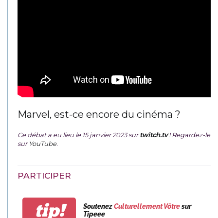
Marvel, est-ce encore du cinéma ?
Ce débat a eu lieu le 15 janvier 2023 sur
twitch.tv
! Regardez-le
sur
YouTube
.
PARTICIPER
tip!
Soutenez
Culturellement Vôtre
sur
Tipeee