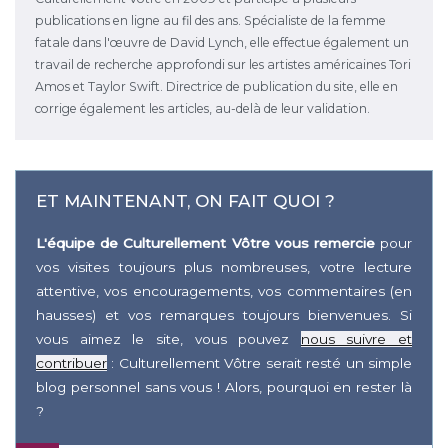
publications en ligne au fil des ans. Spécialiste de la femme
fatale dans l'œuvre de David Lynch, elle effectue également un
travail de recherche approfondi sur les artistes américaines Tori
Amos et Taylor Swift. Directrice de publication du site, elle en
corrige également les articles, au-delà de leur validation.
ET MAINTENANT, ON FAIT QUOI ?
L'équipe de Culturellement Vôtre vous remercie
pour
vos visites toujours plus nombreuses, votre lecture
attentive, vos encouragements, vos commentaires (en
hausses) et vos remarques toujours bienvenues. Si
vous aimez le site, vous pouvez
nous suivre et
contribuer
: Culturellement Vôtre serait resté un simple
blog personnel sans vous ! Alors, pourquoi en rester là
?