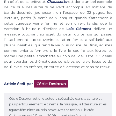
En dépit de sa brièveté,
Chaussette
est donc un bel exemple
de ce que des auteurs peuvent accomplir en matière de
bande-dessinée jeunesse : en l’espace de 32 pages, les
lecteurs, petits (à partir de 7 ans) et grands s’attachent à
cette curieuse vieille femme et son chien, tandis que la
narration à hauteur d’enfant de
Loïc Clément
délivre un
message touchant au sujet du deuil, du temps qui passe,
l’attachement aux souvenirs et l’attention et la solidarité aux
plus vulnérables, qui rend la vie plus douce. Au final, adultes
comme enfants fermeront le livre le sourire aux lèvres, et
même une petite larmichette au coin de l’oeil. Une BD idéale
pour aborder les thématiques sensibles de la vieillesse et du
deuil avec les enfants, en toute délicatesse et sans noirceur.
Article écrit par
Cécile Desbrun
Cécile Desbrun est une auteure spécialisée dans la culture et
plus particulièrement le cinéma, la musique, la littérature et les
figures féminines au sein des œuvres de fiction. Elle crée
Culturellement Vôtre en 2009 et participe à plusieurs