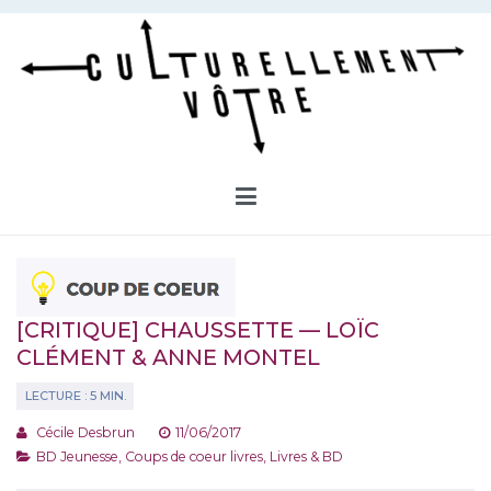
Aller
au
contenu
Culturellement Vôtre
Webzine Culturel
[CRITIQUE] CHAUSSETTE — LOÏC
CLÉMENT & ANNE MONTEL
Cécile Desbrun
11/06/2017
BD Jeunesse
,
Coups de coeur livres
,
Livres & BD