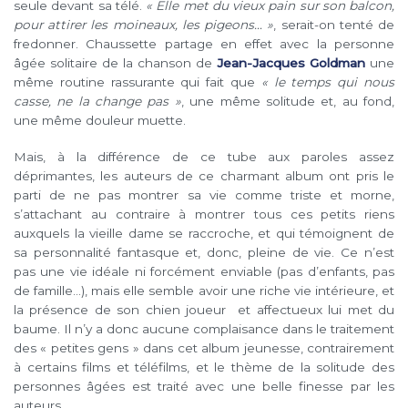
seule devant sa télé.
« Elle met du vieux pain sur son balcon,
pour attirer les moineaux, les pigeons… »
, serait-on tenté de
fredonner. Chaussette partage en effet avec la personne
âgée solitaire de la chanson de
Jean-Jacques Goldman
une
même routine rassurante qui fait que
« le temps qui nous
casse, ne la change pas »
, une même solitude et, au fond,
une même douleur muette.
Mais, à la différence de ce tube aux paroles assez
déprimantes, les auteurs de ce charmant album ont pris le
parti de ne pas montrer sa vie comme triste et morne,
s’attachant au contraire à montrer tous ces petits riens
auxquels la vieille dame se raccroche, et qui témoignent de
sa personnalité fantasque et, donc, pleine de vie. Ce n’est
pas une vie idéale ni forcément enviable (pas d’enfants, pas
de famille…), mais elle semble avoir une riche vie intérieure, et
la présence de son chien joueur et affectueux lui met du
baume. Il n’y a donc aucune complaisance dans le traitement
des « petites gens » dans cet album jeunesse, contrairement
à certains films et téléfilms, et le thème de la solitude des
personnes âgées est traité avec une belle finesse par les
auteurs.