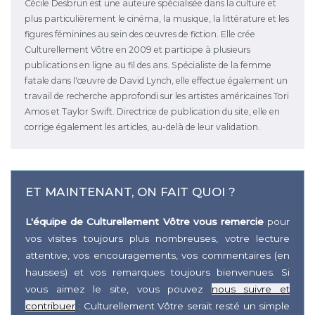
Cécile Desbrun est une auteure spécialisée dans la culture et
plus particulièrement le cinéma, la musique, la littérature et les
figures féminines au sein des œuvres de fiction. Elle crée
Culturellement Vôtre en 2009 et participe à plusieurs
publications en ligne au fil des ans. Spécialiste de la femme
fatale dans l'œuvre de David Lynch, elle effectue également un
travail de recherche approfondi sur les artistes américaines Tori
Amos et Taylor Swift. Directrice de publication du site, elle en
corrige également les articles, au-delà de leur validation.
ET MAINTENANT, ON FAIT QUOI ?
L'équipe de Culturellement Vôtre vous remercie
pour
vos visites toujours plus nombreuses, votre lecture
attentive, vos encouragements, vos commentaires (en
hausses) et vos remarques toujours bienvenues. Si
vous aimez le site, vous pouvez
nous suivre et
contribuer
: Culturellement Vôtre serait resté un simple