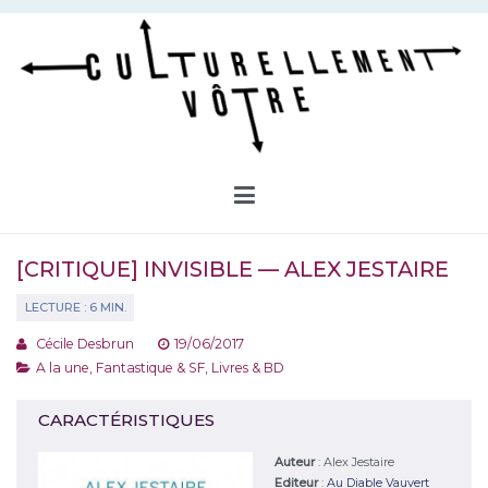
Aller
au
contenu
Culturellement Vôtre
Webzine Culturel
[CRITIQUE] INVISIBLE — ALEX JESTAIRE
Cécile Desbrun
19/06/2017
A la une
,
Fantastique & SF
,
Livres & BD
CARACTÉRISTIQUES
Auteur
:
Alex Jestaire
Editeur
:
Au Diable Vauvert