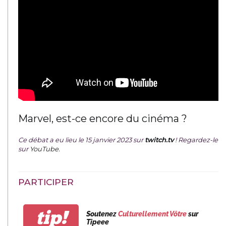
Marvel, est-ce encore du cinéma ?
Ce débat a eu lieu le 15 janvier 2023 sur
twitch.tv
! Regardez-le
sur
YouTube
.
PARTICIPER
tip!
Soutenez
Culturellement Vôtre
sur
Tipeee