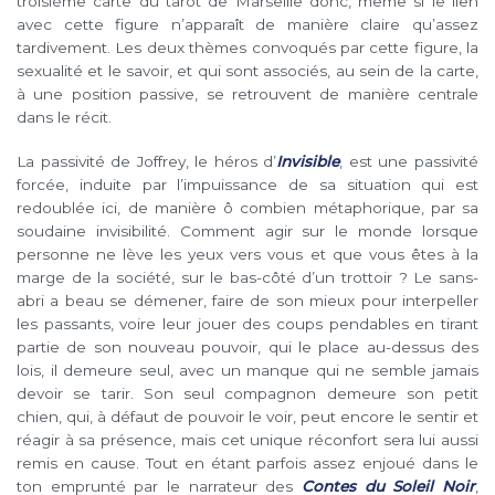
troisième carte du tarot de Marseille donc, même si le lien
avec cette figure n’apparaît de manière claire qu’assez
tardivement. Les deux thèmes convoqués par cette figure, la
sexualité et le savoir, et qui sont associés, au sein de la carte,
à une position passive, se retrouvent de manière centrale
dans le récit.
La passivité de Joffrey, le héros d’
Invisible
, est une passivité
forcée, induite par l’impuissance de sa situation qui est
redoublée ici, de manière ô combien métaphorique, par sa
soudaine invisibilité. Comment agir sur le monde lorsque
personne ne lève les yeux vers vous et que vous êtes à la
marge de la société, sur le bas-côté d’un trottoir ? Le sans-
abri a beau se démener, faire de son mieux pour interpeller
les passants, voire leur jouer des coups pendables en tirant
partie de son nouveau pouvoir, qui le place au-dessus des
lois, il demeure seul, avec un manque qui ne semble jamais
devoir se tarir. Son seul compagnon demeure son petit
chien, qui, à défaut de pouvoir le voir, peut encore le sentir et
réagir à sa présence, mais cet unique réconfort sera lui aussi
remis en cause. Tout en étant parfois assez enjoué dans le
ton emprunté par le narrateur des
Contes du Soleil Noir
,