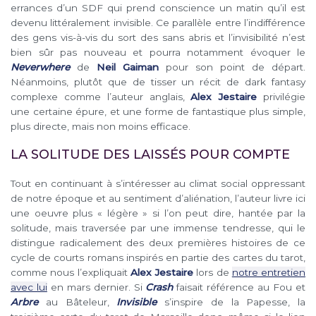
errances d’un SDF qui prend conscience un matin qu’il est
devenu littéralement invisible. Ce parallèle entre l’indifférence
des gens vis-à-vis du sort des sans abris et l’invisibilité n’est
bien sûr pas nouveau et pourra notamment évoquer le
Neverwhere
de
Neil Gaiman
pour son point de départ.
Néanmoins, plutôt que de tisser un récit de dark fantasy
complexe comme l’auteur anglais,
Alex Jestaire
privilégie
une certaine épure, et une forme de fantastique plus simple,
plus directe, mais non moins efficace.
LA SOLITUDE DES LAISSÉS POUR COMPTE
Tout en continuant à s’intéresser au climat social oppressant
de notre époque et au sentiment d’aliénation, l’auteur livre ici
une oeuvre plus « légère » si l’on peut dire, hantée par la
solitude, mais traversée par une immense tendresse, qui le
distingue radicalement des deux premières histoires de ce
cycle de courts romans inspirés en partie des cartes du tarot,
comme nous l’expliquait
Alex Jestaire
lors de
notre entretien
avec lui
en mars dernier. Si
Crash
faisait référence au Fou et
Arbre
au Bâteleur,
Invisible
s’inspire de la Papesse, la