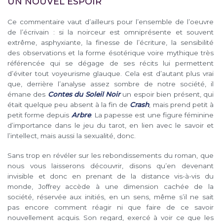
UN NOUVEL ESPOIR
Ce commentaire vaut d’ailleurs pour l’ensemble de l’oeuvre
de l’écrivain : si la noirceur est omniprésente et souvent
extrême, asphyxiante, la finesse de l’écriture, la sensibilité
des observations et la forme ésotérique voire mythique très
référencée qui se dégage de ses récits lui permettent
d’éviter tout voyeurisme glauque. Cela est d’autant plus vrai
que, derrière l’analyse assez sombre de notre société, il
émane des
Contes du Soleil Noir
un espoir bien présent, qui
était quelque peu absent à la fin de
Crash
, mais prend petit à
petit forme depuis
Arbre
. La papesse est une figure féminine
d’importance dans le jeu du tarot, en lien avec le savoir et
l’intellect, mais aussi la sexualité, donc.
Sans trop en révéler sur les rebondissements du roman, que
nous vous laisserons découvrir, disons qu’en devenant
invisible et donc en prenant de la distance vis-à-vis du
monde, Joffrey accède à une dimension cachée de la
société, réservée aux initiés, en un sens, même s’il ne sait
pas encore comment réagir ni que faire de ce savoir
nouvellement acquis. Son regard, exercé à voir ce que les