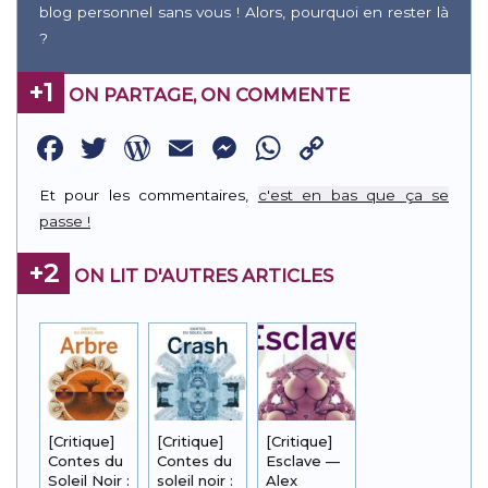
blog personnel sans vous ! Alors, pourquoi en rester là
?
+1
ON PARTAGE, ON COMMENTE
Facebook
Twitter
WordPress
Email
Messenger
WhatsApp
Copy
Link
Et pour les commentaires,
c'est en bas que ça se
passe !
+2
ON LIT D'AUTRES ARTICLES
[Critique]
[Critique]
[Critique]
Contes du
Contes du
Esclave —
Soleil Noir :
soleil noir :
Alex