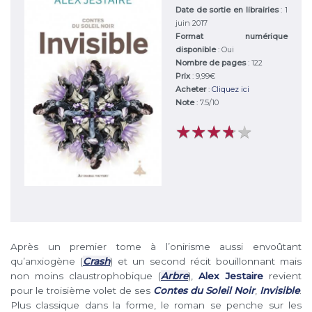
Date de sortie en librairies
: 1
juin 2017
Format numérique
disponible
: Oui
Nombre de pages
: 122
Prix
: 9,99€
Acheter
:
Cliquez ici
Note
:
7.5
/
10
★
★
★
★
★
★
★
★
★
★
Après un premier tome à l’onirisme aussi envoûtant
qu’anxiogène (
Crash
) et un second récit bouillonnant mais
non moins claustrophobique (
Arbre
),
Alex Jestaire
revient
pour le troisième volet de ses
Contes du Soleil Noir
,
Invisible
.
Plus classique dans la forme, le roman se penche sur les