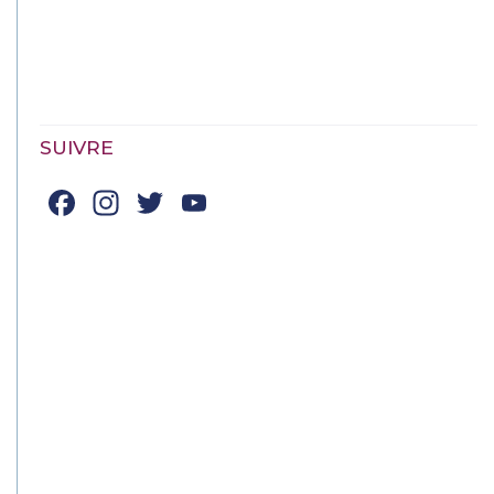
SUIVRE
Facebook
Instagram
Twitter
YouTube
Channel