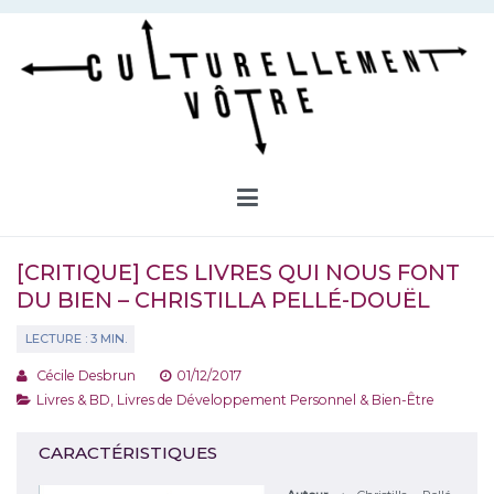
Aller
au
contenu
Culturellement Vôtre
Webzine Culturel
[CRITIQUE] CES LIVRES QUI NOUS FONT
DU BIEN – CHRISTILLA PELLÉ-DOUËL
Cécile Desbrun
01/12/2017
Livres & BD
,
Livres de Développement Personnel & Bien-Être
CARACTÉRISTIQUES