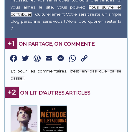
hausses) et vos remarques toujours bienvenues. Si
vous aimez le site, vous pouvez
nous suivre et
contribuer
: Culturellement Vôtre serait resté un simple
blog personnel sans vous ! Alors, pourquoi en rester là
?
+1
ON PARTAGE, ON COMMENTE
Facebook
Twitter
WordPress
Email
Messenger
WhatsApp
Copy
Link
Et pour les commentaires,
c'est en bas que ça se
passe !
+2
ON LIT D'AUTRES ARTICLES