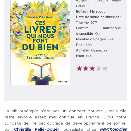
Auteur
:
Christilla Pellé-
Douël
Editeur
:
Marabout
Date de sortie en librairies
:
11 janvier 2017
Format numérique
disponible
: Oui
Nombre de pages
: 224
Prix
: 15,90
Acheter
:
Cliquez ici
Note
:
6
/
10
★
★
★
★
★
★
★
★
★
★
La bibliothérapie n’est pas un concept nouveau, mais elle
reste encore assez mal connue en France. D’où notre
curiosité de lire cet ouvrage de développement personnel
par
Christilla Pellé-Douël
, journaliste chez
Psychologies