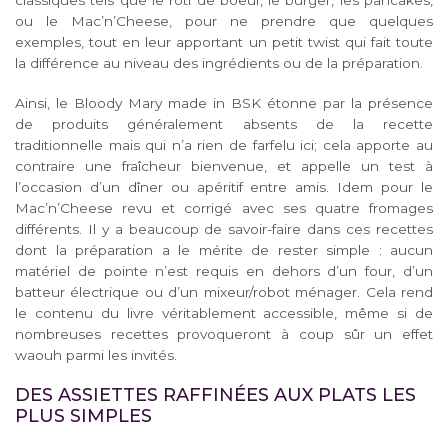
classiques tels que le rôti de boeuf, le burger, les pancakes,
ou le Mac’n’Cheese, pour ne prendre que quelques
exemples, tout en leur apportant un petit twist qui fait toute
la différence au niveau des ingrédients ou de la préparation.
Ainsi, le Bloody Mary made in BSK étonne par la présence
de produits généralement absents de la recette
traditionnelle mais qui n’a rien de farfelu ici; cela apporte au
contraire une fraîcheur bienvenue, et appelle un test à
l’occasion d’un dîner ou apéritif entre amis. Idem pour le
Mac’n’Cheese revu et corrigé avec ses quatre fromages
différents. Il y a beaucoup de savoir-faire dans ces recettes
dont la préparation a le mérite de rester simple : aucun
matériel de pointe n’est requis en dehors d’un four, d’un
batteur électrique ou d’un mixeur/robot ménager. Cela rend
le contenu du livre véritablement accessible, même si de
nombreuses recettes provoqueront à coup sûr un effet
waouh parmi les invités.
DES ASSIETTES RAFFINÉES AUX PLATS LES
PLUS SIMPLES