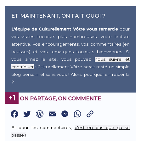
ET MAINTENANT, ON FAIT QUOI ?
L'équipe de Culturellement Vôtre vous remercie
pour
vos visites toujours plus nombreuses, votre lecture
attentive, vos encouragements, vos commentaires (en
hausses) et vos remarques toujours bienvenues. Si
vous aimez le site, vous pouvez
nous suivre et
contribuer
: Culturellement Vôtre serait resté un simple
blog personnel sans vous ! Alors, pourquoi en rester là
?
+1
ON PARTAGE, ON COMMENTE
Facebook
Twitter
WordPress
Email
Messenger
WhatsApp
Copy
Link
Et pour les commentaires,
c'est en bas que ça se
passe !