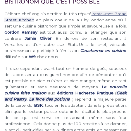
BISTRONOMIQUE, C’EST POSSIBLE
Célèbre chef anglais derrière le très réputé
restaurant Bread
Street Kitchen
en plein coeur de la City londonienne où il
sert une cuisine bistronomique simple et savoureuse à la fois,
Gordon Ramsay
est tout aussi connu à l’étranger que son
confrère
Jamie Oliver
. En dehors de son restaurant à
Versailles et d’un autre aux Etats-Unis, le chef, véritable
businessman, a participé à l’émission
Cauchemar en cuisine
,
diffusée sur
W9
chez nous.
Il reste cependant avant tout un homme de goût, soucieux
de s’adresser au plus grand nombre afin de démontrer qu’il
est possible de bien cuisiner et bien manger, même en tant
qu’amateur et sans beaucoup de moyens.
La nouvelle
cuisine faite maison
aux
éditions Hachette Pratique
(
Geek
and Pastry
,
Le livre des potions
…) reprend la majeure partie
de la carte du
BSK
, tout en les adaptant dans la préparation,
afin que le lecteur puisse obtenir le résultat le plus proche
de ce qui est servi en restaurant, même sans four
professionnel. Cela donne plus de 100 recettes à se damner,
allant du petit-déjeuner aux dîners entre amis, en passant par