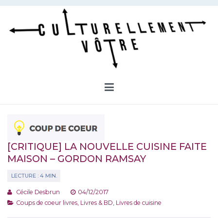
Aller
au
contenu
Culturellement Vôtre
Webzine Culturel
[CRITIQUE] LA NOUVELLE CUISINE FAITE
MAISON – GORDON RAMSAY
Cécile Desbrun
04/12/2017
Coups de coeur livres
,
Livres & BD
,
Livres de cuisine