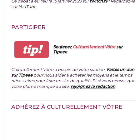
Ce débat a eu lieu le 15 janvier 2023 sur
twitch.tv
! Regardez-le
sur
YouTube
.
PARTICIPER
tip!
Soutenez
Culturellement Vôtre
sur
Tipeee
Culturellement Vôtre a besoin de votre soutien.
Faites un don
sur
Tipeee
pour nous aider à acheter les moyens et le temps
nécessaires pour faire un site de qualité. Et si vous pensez que
votre plume manque au site,
rejoignez la rédaction
.
ADHÉREZ À CULTURELLEMENT VÔTRE