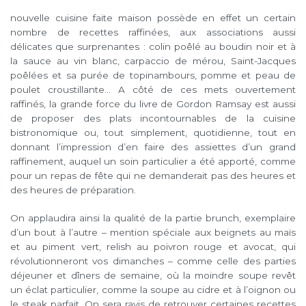
nouvelle cuisine faite maison possède en effet un certain
nombre de recettes raffinées, aux associations aussi
délicates que surprenantes : colin poêlé au boudin noir et à
la sauce au vin blanc, carpaccio de mérou, Saint-Jacques
poêlées et sa purée de topinambours, pomme et peau de
poulet croustillante… A côté de ces mets ouvertement
raffinés, la grande force du livre de Gordon Ramsay est aussi
de proposer des plats incontournables de la cuisine
bistronomique ou, tout simplement, quotidienne, tout en
donnant l’impression d’en faire des assiettes d’un grand
raffinement, auquel un soin particulier a été apporté, comme
pour un repas de fête qui ne demanderait pas des heures et
des heures de préparation.
On applaudira ainsi la qualité de la partie brunch, exemplaire
d’un bout à l’autre – mention spéciale aux beignets au maïs
et au piment vert, relish au poivron rouge et avocat, qui
révolutionneront vos dimanches – comme celle des parties
déjeuner et dîners de semaine, où la moindre soupe revêt
un éclat particulier, comme la soupe au cidre et à l’oignon ou
le steak parfait. On sera ravis de retrouver certaines recettes