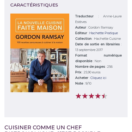
CARACTÉRISTIQUES
Traducteur
: Anne-Laure
Estèves
Auteur
:
Gordon Ramsay
Editeur
:
Hachette Pratique
Collection
: Hachette Cuisine
Date de sortie en librairies
:
13 septembre 2017
Format numérique
disponible
: Non
Nombre de pages
: 256
Prix
: 25,90 euros
Acheter
:
Cliquez ici
Note
:
9
/
10
★
★
★
★
★
★
★
★
★
★
CUISINER COMME UN CHEF