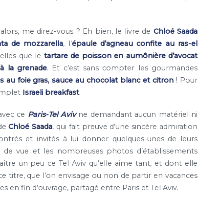
lors, me direz-vous ? Eh bien, le livre de
Chloé Saada
tata de mozzarella
, l’
épaule d’agneau confite au ras-el
telles que le
tartare de poisson en aumônière d’avocat
 à la grenade
. Et c’est sans compter les gourmandes
s au foie gras, sauce au chocolat blanc et citron
! Pour
omplet
Israeli breakfast
.
 avec ce
Paris-Tel Aviv
ne demandant aucun matériel ni
 de
Chloé Saada
, qui fait preuve d’une sincère admiration
contrés et invités à lui donner quelques-unes de leurs
int de vue et les nombreuses photos d’établissements
ître un peu ce Tel Aviv qu’elle aime tant, et dont elle
ce titre, que l’on envisage ou non de partir en vacances
es en fin d’ouvrage, partagé entre Paris et Tel Aviv.