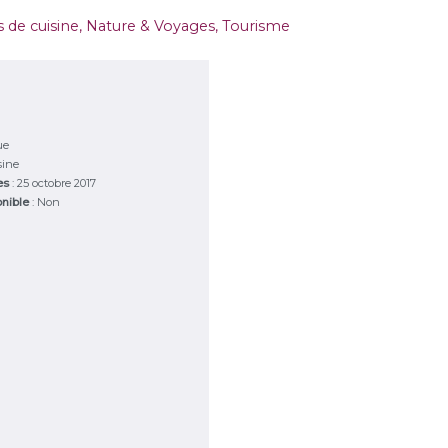
s de cuisine
,
Nature & Voyages
,
Tourisme
ue
sine
ies
: 25 octobre 2017
onible
: Non