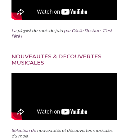
La
playlist du mois de juin
par Cécile Desbun. C’est
l’été !
NOUVEAUTÉS & DÉCOUVERTES
MUSICALES
Sélection de
nouveautés et découvertes musicales
du mois
.