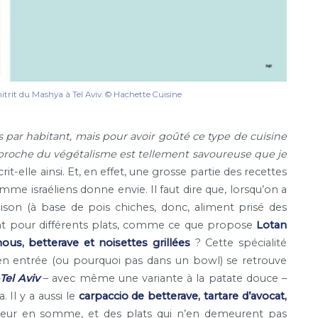
hitrit du Mashya à Tel Aviv. © Hachette Cuisine
iens par habitant, mais pour avoir goûté ce type de cuisine
pproche du végétalisme est tellement savoureuse que je
écrit-elle ainsi. Et, en effet, une grosse partie des recettes
me israéliens donne envie. Il faut dire que, lorsqu’on a
ison (à base de pois chiches, donc, aliment prisé des
ant pour différents plats, comme ce que propose
Lotan
us, betterave et noisettes grillées
? Cette spécialité
u’en entrée (ou pourquoi pas dans un bowl) se retrouve
Tel Aviv
– avec même une variante à la patate douce –
 Il y a aussi le
carpaccio de betterave, tartare d’avocat,
cheur en somme, et des plats qui n’en demeurent pas