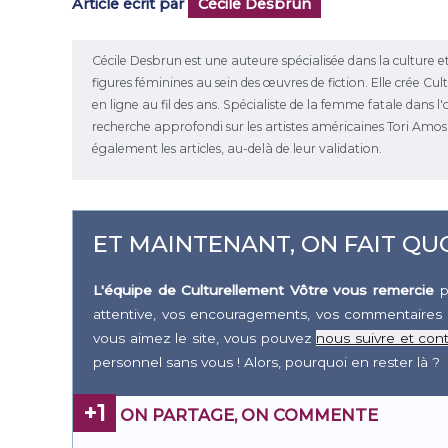
Article écrit par
Cécile Desbrun
Cécile Desbrun est une auteure spécialisée dans la culture et
figures féminines au sein des œuvres de fiction. Elle crée C
en ligne au fil des ans. Spécialiste de la femme fatale dans 
recherche approfondi sur les artistes américaines Tori Amos et
également les articles, au-delà de leur validation.
ET MAINTENANT, ON FAIT QUO
L'équipe de Culturellement Vôtre vous remercie
p
attentive, vos encouragements, vos commentaires 
vous aimez le site, vous pouvez
nous suivre et cont
personnel sans vous ! Alors, pourquoi en rester là ?
+1
ON PARTAGE, ON COMMENTE