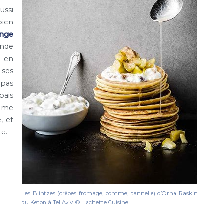
ussi
bien
ange
ande
r en
 ses
 pas
pais
même
, et
te.
Les Blintzes (crêpes fromage, pomme, cannelle) d’Orna Raskin
du Keton à Tel Aviv. © Hachette Cuisine