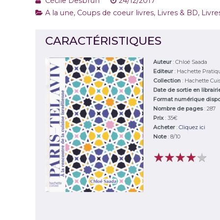
Cécile Desbrun
24/12/2017
A la une
,
Coups de coeur livres
,
Livres & BD
,
Livre
CARACTÉRISTIQUES
Auteur
:
Chloé Saada
Editeur
:
Hachette Pratiq
Collection
: Hachette Cui
Date de sortie en librair
Format numérique disp
Nombre de pages
: 287
Prix
: 35€
Acheter
:
Cliquez ici
Note
:
8
/
10
★
★
★
★
★
★
★
★
★
★