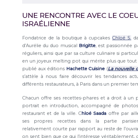
UNE RENCONTRE AVEC LE COEU
ISRAÉLIENNE
Fondatrice de la boutique à cupcakes
Chloé S.
da
d’Aurélie du duo musical
Brigitte
, est passionnée p
réguliers, ainsi que par sa culture culinaire si parti
en un joyeux melting pot qui mérite plus que tou
publié aux éditions
Hachette Cuisine
(
La nouvelle c
s’attèle à nous faire découvrir les tendances act
différents restaurateurs, à Paris dans un premier temp
Chacun offre ses recettes-phares et a droit à un p
portrait en introduction, accompagné de photo
restaurant et de la ville. C
hloé Saada
offre par aill
ses propres recettes dans la partie parisie
relativement courte par rapport au reste de l’ouvra
on sent bien que ce qui l’intéresse véritablement, c