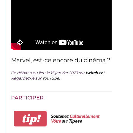
Marvel, est-ce encore du cinéma ?
Ce débat a eu lieu le 15 janvier 2023 sur
twitch.tv
!
Regardez-le sur
YouTube
.
PARTICIPER
tip!
Soutenez
Culturellement
Vôtre
sur Tipeee