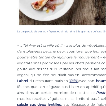
Le carpaccio de bar aux figues et vinaigrette à la grenade de Yossi S
« … Tel Aviv est la ville où il y a le plus de végétal
dans plusieurs pays, je peux vous jurer que leur a
pourrai être tentée de rejoindre le mouvement »
, 
végétaliennes proposées par les chefs parisiens com
goûté aux délices d’un véritable houmous fait ma
vegan), qui ne s’en nourrirait pas en l’accommod
Lahmi
du restaurant parisien
Yafo
avec son
houmo
fétiche, que l’on déguste aussi bien en apéritif q
ainsi dans un certain nombre de recettes de
Paris-
mais les recettes végétales ne se limitent pas à cela.
salade aux deux lentilles
, etc. Beaucoup de fraî