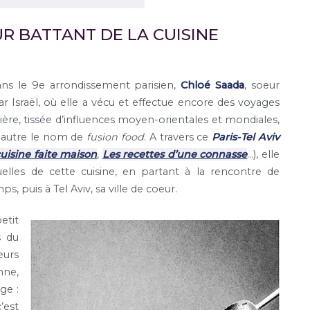
R BATTANT DE LA CUISINE
ns le 9e arrondissement parisien,
Chloé Saada
, soeur
ar Israël, où elle a vécu et effectue encore des voyages
culière, tissée d’influences moyen-orientales et mondiales,
t autre le nom de
fusion food
. A travers ce
Paris-Tel Aviv
uisine faite maison
,
Les recettes d’une connasse
…), elle
uelles de cette cuisine, en partant à la rencontre de
s, puis à Tel Aviv, sa ville de coeur.
etit
s du
eurs
nne,
ge :
’est