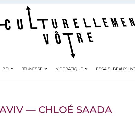
Culturellement Vôtre
Webzine Culturel
BD
JEUNESSE
VIE PRATIQUE
ESSAIS · BEAUX LIV
L AVIV — CHLOÉ SAADA