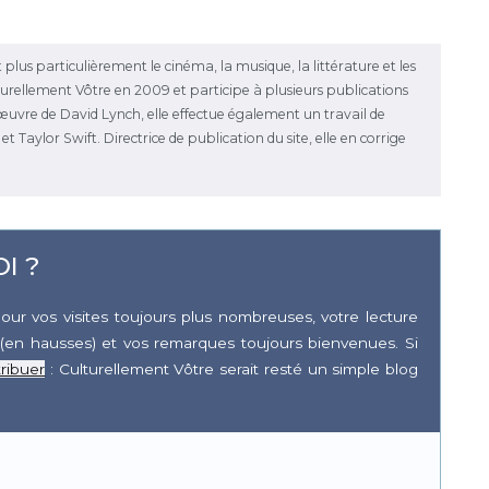
 plus particulièrement le cinéma, la musique, la littérature et les
ulturellement Vôtre en 2009 et participe à plusieurs publications
l'œuvre de David Lynch, elle effectue également un travail de
 Taylor Swift. Directrice de publication du site, elle en corrige
I ?
our vos visites toujours plus nombreuses, votre lecture
(en hausses) et vos remarques toujours bienvenues. Si
ribuer
: Culturellement Vôtre serait resté un simple blog