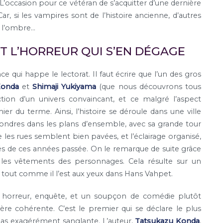
. L’occasion pour ce vétéran de s’acquitter d’une dernière
ar, si les vampires sont de l’histoire ancienne, d’autres
s l’ombre…
ET L’HORREUR QUI S’EN DÉGAGE
ui happe le lectorat. Il faut écrire que l’un des gros
Konda
et
Shimaji Yukiyama
(que nous découvrons tous
ction d’un univers convaincant, et ce malgré l’aspect
er du terme. Ainsi, l’histoire se déroule dans une ville
Londres dans les plans d’ensemble, avec sa grande tour
les rues semblent bien pavées, et l’éclairage organisé,
és de ces années passée. On le remarque de suite grâce
nt les vêtements des personnages. Cela résulte sur un
, tout comme il l’est aux yeux dans Hans Vahpet.
 horreur, enquête, et un soupçon de comédie plutôt
ière cohérente. C’est le premier qui se déclare le plus
 pas exagérément sanglante. L’auteur,
Tatsukazu Konda
,