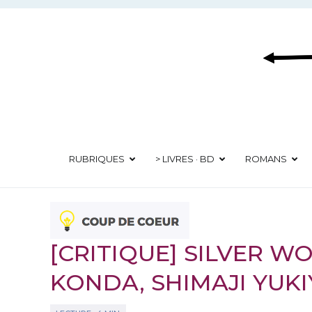
Aller
au
contenu
RUBRIQUES
> LIVRES · BD
ROMANS
[CRITIQUE] SILVER WO
KONDA, SHIMAJI YUK