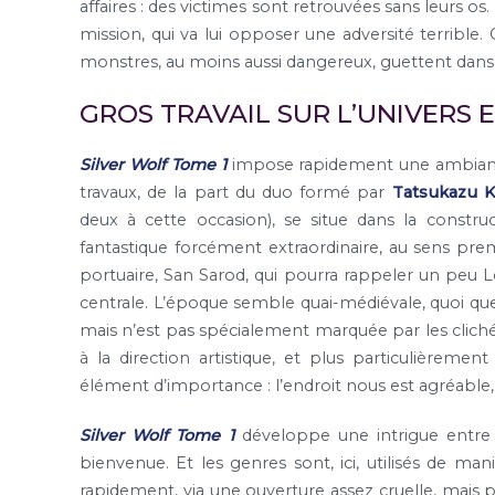
affaires : des victimes sont retrouvées sans leurs os
mission, qui va lui opposer une adversité terrible. C
monstres, au moins aussi dangereux, guettent dan
GROS TRAVAIL SUR L’UNIVERS 
Silver Wolf Tome 1
impose rapidement une ambiance q
travaux, de la part du duo formé par
Tatsukazu 
deux à cette occasion), se situe dans la constru
fantastique forcément extraordinaire, au sens premi
portuaire, San Sarod, qui pourra rappeler un peu 
centrale. L’époque semble quai-médiévale, quoi que 
mais n’est pas spécialement marquée par les clich
à la direction artistique, et plus particulièreme
élément d’importance : l’endroit nous est agréable
Silver Wolf Tome 1
développe une intrigue entre
bienvenue. Et les genres sont, ici, utilisés de man
rapidement, via une ouverture assez cruelle, mais