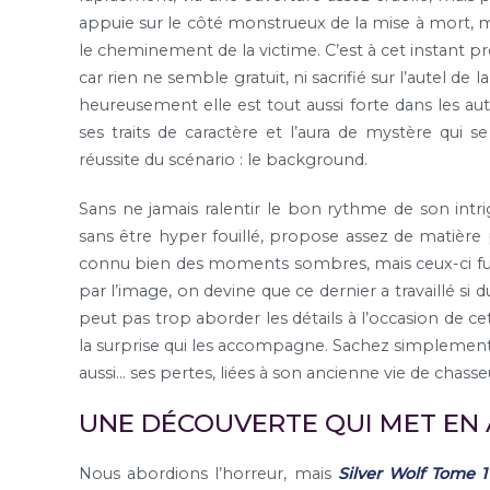
appuie sur le côté monstrueux de la mise à mort, m
le cheminement de la victime. C’est à cet instant p
car rien ne semble gratuit, ni sacrifié sur l’autel de l
heureusement elle est tout aussi forte dans les a
ses traits de caractère et l’aura de mystère qui s
réussite du scénario : le background.
Sans ne jamais ralentir le bon rythme de son intr
sans être hyper fouillé, propose assez de matière p
connu bien des moments sombres, mais ceux-ci fur
par l’image, on devine que ce dernier a travaillé si d
peut pas trop aborder les détails à l’occasion de ce
la surprise qui les accompagne. Sachez simplement q
aussi… ses pertes, liées à son ancienne vie de chass
UNE DÉCOUVERTE QUI MET EN 
Nous abordions l’horreur, mais
Silver Wolf Tome 1