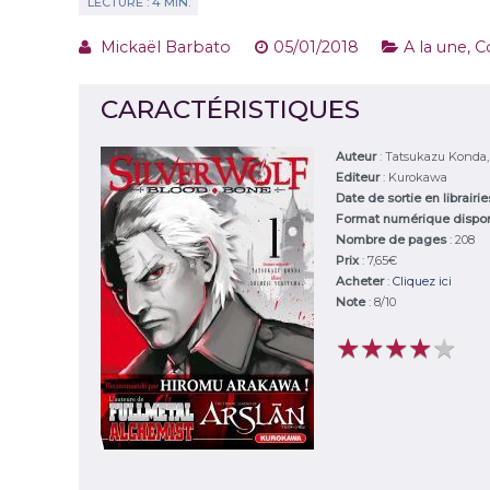
Mickaël Barbato
05/01/2018
A la une
,
C
CARACTÉRISTIQUES
Auteur
:
Tatsukazu Konda,
Editeur
:
Kurokawa
Date de sortie en librairi
Format numérique dispo
Nombre de pages
: 208
Prix
: 7,65€
Acheter
:
Cliquez ici
Note
:
8
/
10
★
★
★
★
★
★
★
★
★
★