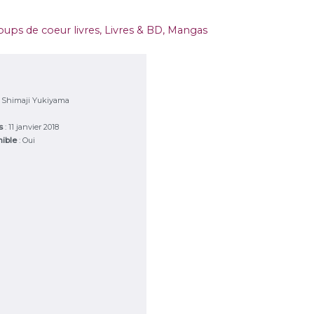
oups de coeur livres
,
Livres & BD
,
Mangas
 Shimaji Yukiyama
es
: 11 janvier 2018
nible
: Oui