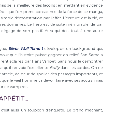
ais de la meilleure des façons : en mettant en évidence
récis que l’on prend conscience de la force de ce manga,
a simple démonstration par l’effet. L’écriture est la clé, et
utres domaines. Le héro est de suite mémorable, de par
e dégage de son passif. Aura qui doit tout à une autre
igue,
Silver Wolf Tome 1
développe un background qui,
our que l’histoire puisse gagner en relief. San Sarod a
ent éclairés par Hans Vahpet. Sans nous le démontrer
ur qu’il renvoie l’excellente
Buffy
dans les cordes. On ne
t article, de peur de spoiler des passages importants, et
ue le vieil homme va devoir faire avec ses acquis, mais
eur de vampires.
APPÉTIT…
c’est aussi un soupçon d’enquête. Le grand méchant,