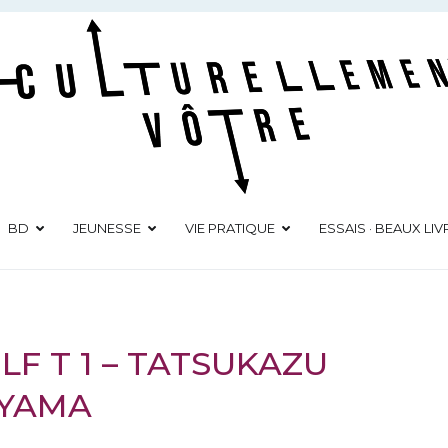
Culturellement Vôtre
Webzine Culturel
BD
JEUNESSE
VIE PRATIQUE
ESSAIS · BEAUX LIV
LF T 1 – TATSUKAZU
IYAMA