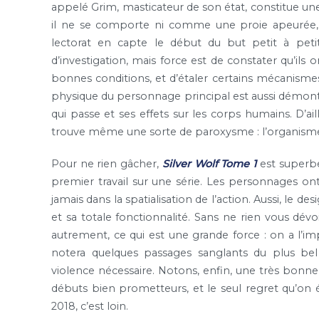
appelé Grim, masticateur de son état, constitue une
il ne se comporte ni comme une proie apeurée, ni
lectorat en capte le début du but petit à peti
d’investigation, mais force est de constater qu’il
bonnes conditions, et d’étaler certains mécanismes
physique du personnage principal est aussi démontr
qui passe et ses effets sur les corps humains. D’aill
trouve même une sorte de paroxysme : l’organisme
Pour ne rien gâcher,
Silver Wolf Tome 1
est superb
premier travail sur une série. Les personnages ont
jamais dans la spatialisation de l’action. Aussi, le 
et sa totale fonctionnalité. Sans ne rien vous dév
autrement, ce qui est une grande force : on a l’i
notera quelques passages sanglants du plus bel 
violence nécessaire. Notons, enfin, une très bonne
débuts bien prometteurs, et le seul regret qu’on ép
2018, c’est loin.