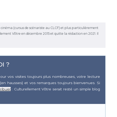
le cinéma (cursus de scénariste au CLCF) et plus particulièrement
rellement Vôtre en décembre 2015 et quitte la rédaction en 2021. Il
I ?
our vos visites toujours plus nombreuses, votre lecture
(en hausses) et vos remarques toujours bienvenues. Si
ribuer
: Culturellement Vôtre serait resté un simple blog