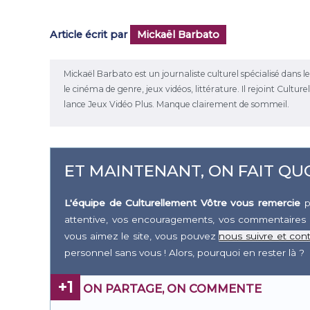
Article écrit par
Mickaël Barbato
Mickaël Barbato est un journaliste culturel spécialisé dans 
le cinéma de genre, jeux vidéos, littérature. Il rejoint Cultu
lance Jeux Vidéo Plus. Manque clairement de sommeil.
ET MAINTENANT, ON FAIT QUO
L'équipe de Culturellement Vôtre vous remercie
p
attentive, vos encouragements, vos commentaires 
vous aimez le site, vous pouvez
nous suivre et cont
personnel sans vous ! Alors, pourquoi en rester là ?
+1
ON PARTAGE, ON COMMENTE