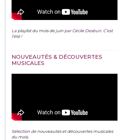
La
playlist du mois de juin
par Cécile Desbun. C’est
l’été !
NOUVEAUTÉS & DÉCOUVERTES
MUSICALES
Sélection de
nouveautés et découvertes musicales
du mois
.