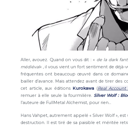
Aller, avouez. Quand on vous dit : «
de la dark fan
médiéval
« , il vous vient un fort sentiment de déjà-v
fréquentes ont beaucoup œuvré dans ce domaine. A
bailler d’avance. Mais attendez avant de tirer des
cet article, aux éditions
Kurokawa
(
Real Account
remuer à elle seule la fourmilière.
Silver Wolf : Bl
l’auteure de FullMetal Alchemist, pour rien…
Hans Vahpet, autrement appelé « Silver Wolf », est
destruction. Il est tiré de sa paisible et méritée re