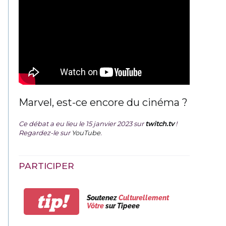
Marvel, est-ce encore du cinéma ?
Ce débat a eu lieu le 15 janvier 2023 sur
twitch.tv
!
Regardez-le sur
YouTube
.
PARTICIPER
tip!
Soutenez
Culturellement
Vôtre
sur Tipeee