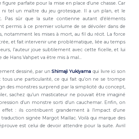
 figure parfaite pour la mise en place d’une chasse. Car
 tel un maître du jeu grotesque. Il a un plan, et le
t. Pas sûr que la suite contienne autant d’éléments
s ont permis à ce premier volume de se dévoiler dans de
, notamment les mises à mort, au fil du récit. La force
ée, et fait intervenir une problématique, liée au temps
eurs, l’auteur joue subtilement avec cette ficelle, et lui
 de Hans Vahpet va être mis à mal…
ement dessiné, par un
Shimaji Yukiyama
qui livre ici son
 tous une particularité, ce qui fait qu’on ne se trompe
design des monstres surprend par la simplicité du concept,
oiler, sachez qu’un masticateur ne pouvait être imaginé
mpression d’un monstre sorti d’un cauchemar. Enfin, on
effet : ils contribuent grandement à l’impact d’une
 traduction signée Margot Maillac. Voilà qui marque des
rouve est celui de devoir attendre pour la suite. Avril