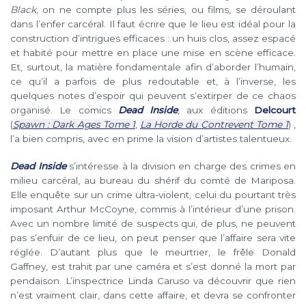
Black
, on ne compte plus les séries, ou films, se déroulant
dans l’enfer carcéral. Il faut écrire que le lieu est idéal pour la
construction d’intrigues efficaces : un huis clos, assez espacé
et habité pour mettre en place une mise en scène efficace.
Et, surtout, la matière fondamentale afin d’aborder l’humain,
ce qu’il a parfois de plus redoutable et, à l’inverse, les
quelques notes d’espoir qui peuvent s’extirper de ce chaos
organisé. Le comics
Dead Inside
, aux éditions
Delcourt
(
Spawn : Dark Ages Tome 1
,
La Horde du Contrevent Tome 1
) ,
l’a bien compris, avec en prime la vision d’artistes talentueux.
Dead Inside
s’intéresse à la division en charge des crimes en
milieu carcéral, au bureau du shérif du comté de Mariposa.
Elle enquête sur un crime ultra-violent, celui du pourtant très
imposant Arthur McCoyne, commis à l’intérieur d’une prison.
Avec un nombre limité de suspects qui, de plus, ne peuvent
pas s’enfuir de ce lieu, on peut penser que l’affaire sera vite
réglée. D’autant plus que le meurtrier, le frêle Donald
Gaffney, est trahit par une caméra et s’est donné la mort par
pendaison. L’inspectrice Linda Caruso va découvrir que rien
n’est vraiment clair, dans cette affaire, et devra se confronter