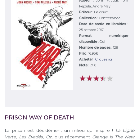
Auteur
:
John Arcudi, Toni
Fejzula, André May
Editeur
:
Delcourt
Collection
: Contrebande
Date de sortie en librairies
:
25 octobre 2017
Format numérique
disponible
: Oui
Nombre de pages
: 128
Prix
: 16,95€
Acheter
:
Cliquez ici
Note
:
7
/
10
★
★
★
★
★
★
★
★
★
★
PRISON WAY OF DEATH
La prison est décidément un milieu qui inspire !
La Ligne
Verte
,
Les Évadés
,
Oz
, plus récemment
Orange Is The New