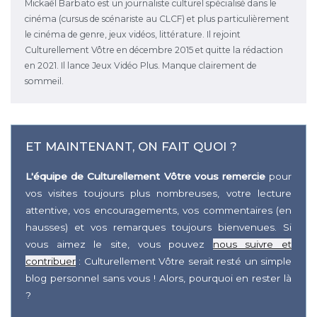
Mickaël Barbato est un journaliste culturel spécialisé dans le
cinéma (cursus de scénariste au CLCF) et plus particulièrement
le cinéma de genre, jeux vidéos, littérature. Il rejoint
Culturellement Vôtre en décembre 2015 et quitte la rédaction
en 2021. Il lance Jeux Vidéo Plus. Manque clairement de
sommeil.
ET MAINTENANT, ON FAIT QUOI ?
L'équipe de Culturellement Vôtre vous remercie
pour
vos visites toujours plus nombreuses, votre lecture
attentive, vos encouragements, vos commentaires (en
hausses) et vos remarques toujours bienvenues. Si
vous aimez le site, vous pouvez
nous suivre et
contribuer
: Culturellement Vôtre serait resté un simple
blog personnel sans vous ! Alors, pourquoi en rester là
?