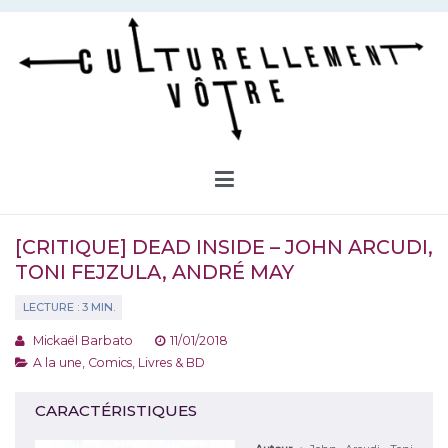
Aller
au
contenu
Culturellement Vôtre
Webzine Culturel
[CRITIQUE] DEAD INSIDE – JOHN ARCUDI,
TONI FEJZULA, ANDRÉ MAY
Mickaël Barbato
11/01/2018
A la une
,
Comics
,
Livres & BD
CARACTÉRISTIQUES