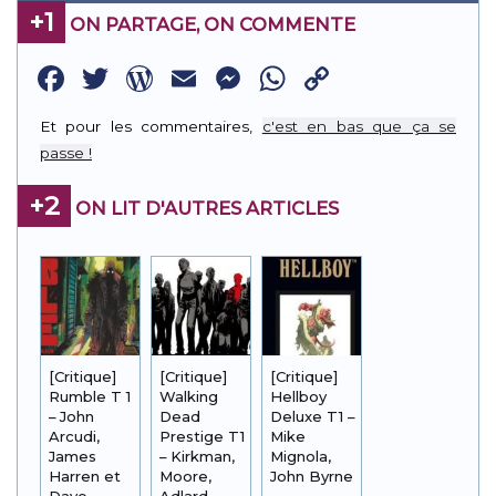
+1
ON PARTAGE, ON COMMENTE
Facebook
Twitter
WordPress
Email
Messenger
WhatsApp
Copy
Link
Et pour les commentaires,
c'est en bas que ça se
passe !
+2
ON LIT D'AUTRES ARTICLES
[Critique]
[Critique]
[Critique]
Rumble T 1
Walking
Hellboy
– John
Dead
Deluxe T1 –
Arcudi,
Prestige T1
Mike
James
– Kirkman,
Mignola,
Harren et
Moore,
John Byrne
Dave
Adlard,