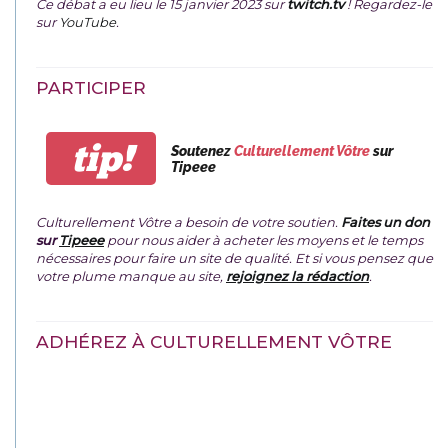
Ce débat a eu lieu le 15 janvier 2023 sur
twitch.tv
! Regardez-le
sur
YouTube
.
PARTICIPER
tip!
Soutenez
Culturellement Vôtre
sur
Tipeee
Culturellement Vôtre a besoin de votre soutien.
Faites un don
sur
Tipeee
pour nous aider à acheter les moyens et le temps
nécessaires pour faire un site de qualité. Et si vous pensez que
votre plume manque au site,
rejoignez la rédaction
.
ADHÉREZ À CULTURELLEMENT VÔTRE