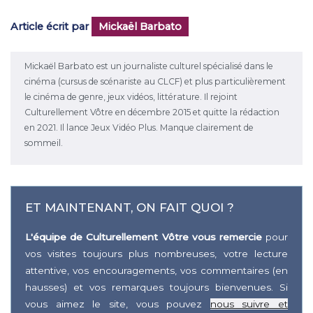
Article écrit par
Mickaël Barbato
Mickaël Barbato est un journaliste culturel spécialisé dans le
cinéma (cursus de scénariste au CLCF) et plus particulièrement
le cinéma de genre, jeux vidéos, littérature. Il rejoint
Culturellement Vôtre en décembre 2015 et quitte la rédaction
en 2021. Il lance Jeux Vidéo Plus. Manque clairement de
sommeil.
ET MAINTENANT, ON FAIT QUOI ?
L'équipe de Culturellement Vôtre vous remercie
pour
vos visites toujours plus nombreuses, votre lecture
attentive, vos encouragements, vos commentaires (en
hausses) et vos remarques toujours bienvenues. Si
vous aimez le site, vous pouvez
nous suivre et