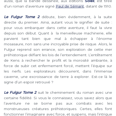
aussi, que la bande dessinée, aux éditions
Soleil
, est tirée
d’un roman d’aventure signé
Paul de Sémant
, datant de 1910.
Le Fulgur Tome 2
débute, bien évidemment, à la suite
directe du premier. Ainsi, autant vous le signifier de suite :
pour vous embarquer dans cette aventure, il faut la vivre
depuis son début. Quant à la merveilleuse machinerie, elle
parvient tant bien que mal à échapper à l’énorme
mosasaure, non sans une incroyable prise de risque. Alors, le
Fulgur reprend son errance, son exploration de cette mer
préhistorique défiant les lois de l’entendement. L’entêtement
de Kens à rechercher le profit et la morosité ambiante, à
force de subir cet enfermement forcé, mettent l’équipe sur
les nerfs. Les explorateurs découvrent, dans l’immense
caverne, une excroissance de terre à explorer. Est-ce là le
signe d’un espoir retrouvé ?
Le Fulgur Tome 2
suit le cheminement du roman avec une
certaine fidélité. Si vous le connaissez, vous savez alors que
l’aventure ne se borne pas aux combats avec les
monstrueuses créatures préhistoriques. Certes, elles font
fonctionner l’imaginaire avec force, et suspens, mais l’intrigue