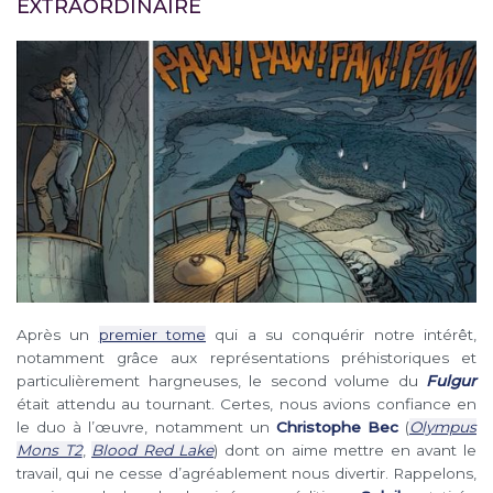
EXTRAORDINAIRE
Après un
premier tome
qui a su conquérir notre intérêt,
notamment grâce aux représentations préhistoriques et
particulièrement hargneuses, le second volume du
Fulgur
était attendu au tournant. Certes, nous avions confiance en
le duo à l’œuvre, notamment un
Christophe Bec
(
Olympus
Mons T2
,
Blood Red Lake
) dont on aime mettre en avant le
travail, qui ne cesse d’agréablement nous divertir. Rappelons,