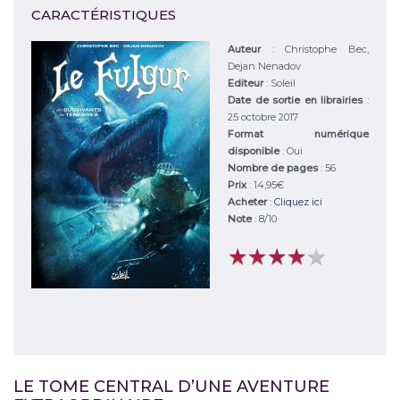
CARACTÉRISTIQUES
Auteur
:
Christophe Bec,
Dejan Nenadov
Editeur
:
Soleil
Date de sortie en librairies
:
25 octobre 2017
Format numérique
disponible
: Oui
Nombre de pages
: 56
Prix
: 14,95€
Acheter
:
Cliquez ici
Note
:
8
/
10
★
★
★
★
★
★
★
★
★
★
LE TOME CENTRAL D’UNE AVENTURE