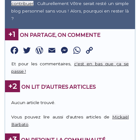
contribuer
: Culturellement Vôtre serait resté un simple
blog personnel sans vous ! Alors, pourquoi en rester là
?
+1
ON PARTAGE, ON COMMENTE
Facebook
Twitter
WordPress
Email
Messenger
WhatsApp
Copy
Link
Et pour les commentaires,
c'est en bas que ça se
passe !
+2
ON LIT D'AUTRES ARTICLES
Aucun article trouvé.
Vous pouvez lire aussi d'autres articles de
Mickaël
Barbato
.
+3
ON REJOINT LA COMMUNAUTÉ