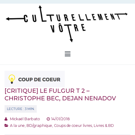
Aller
au
contenu
Culturellement Vôtre
Webzine Culturel
[CRITIQUE] LE FULGUR T 2 –
CHRISTOPHE BEC, DEJAN NENADOV
Mickaël Barbato
14/01/2018
A la une
,
BD/graphique
,
Coups de coeur livres
,
Livres & BD