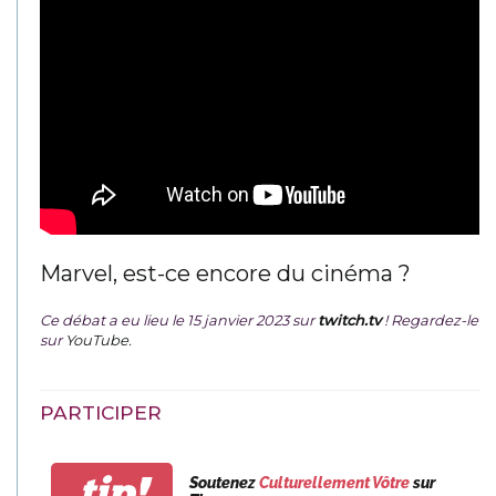
Marvel, est-ce encore du cinéma ?
Ce débat a eu lieu le 15 janvier 2023 sur
twitch.tv
! Regardez-le
sur
YouTube
.
PARTICIPER
tip!
Soutenez
Culturellement Vôtre
sur