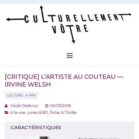
Aller
au
contenu
Culturellement Vôtre
Webzine Culturel
[CRITIQUE] L’ARTISTE AU COUTEAU —
IRVINE WELSH
Cécile Desbrun
09/05/2018
A la une
,
Livres & BD
,
Polar & Thriller
CARACTÉRISTIQUES