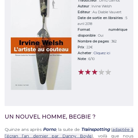
Traducteur
: Diniz Galhos
Auteur
:
Irvine Welsh
Editeur
:
Au Diable Vauvert
Date de sortie en librairies
: 5
avril 2018
Format numérique
disponible
: Oui
Nombre de pages
: 362
Prix
: 22€
Acheter
:
Cliquez ici
Note
:
6
/
10
★
★
★
★
★
★
★
★
★
★
UN NOUVEL HOMME, BEGBIE ?
Quinze ans après
Porno
, la suite de
Trainspotting
(
adaptée à
l’écran l’an dernier par Danny Boyle
), voilà que nous