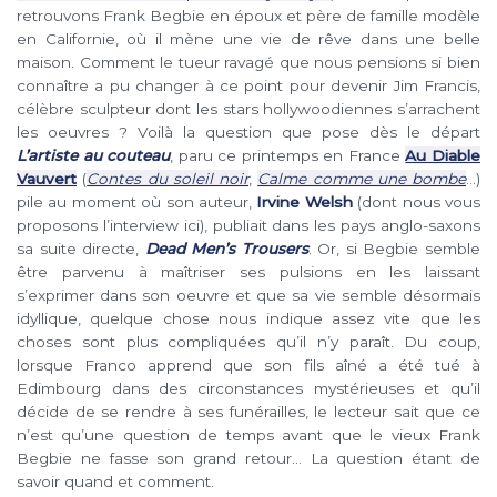
retrouvons Frank Begbie en époux et père de famille modèle
en Californie, où il mène une vie de rêve dans une belle
maison. Comment le tueur ravagé que nous pensions si bien
connaître a pu changer à ce point pour devenir Jim Francis,
célèbre sculpteur dont les stars hollywoodiennes s’arrachent
les oeuvres ? Voilà la question que pose dès le départ
L’artiste au couteau
, paru ce printemps en France
Au Diable
Vauvert
(
Contes du soleil noir
,
Calme comme une bombe
…)
pile au moment où son auteur,
Irvine Welsh
(dont nous vous
proposons l’interview ici), publiait dans les pays anglo-saxons
sa suite directe,
Dead Men’s Trousers
. Or, si Begbie semble
être parvenu à maîtriser ses pulsions en les laissant
s’exprimer dans son oeuvre et que sa vie semble désormais
idyllique, quelque chose nous indique assez vite que les
choses sont plus compliquées qu’il n’y paraît. Du coup,
lorsque Franco apprend que son fils aîné a été tué à
Edimbourg dans des circonstances mystérieuses et qu’il
décide de se rendre à ses funérailles, le lecteur sait que ce
n’est qu’une question de temps avant que le vieux Frank
Begbie ne fasse son grand retour… La question étant de
savoir quand et comment.