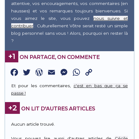
attentive, vos encouragements, vos commentaires (en
hausses) et vos remarques toujours bienvenues. Si
vous aimez le site, vous pouvez
nous suivre et
contribuer
: Culturellement Vôtre serait resté un simple
blog personnel sans vous ! Alors, pourquoi en rester là
?
+1
ON PARTAGE, ON COMMENTE
Facebook
Twitter
WordPress
Email
Messenger
WhatsApp
Copy
Link
Et pour les commentaires,
c'est en bas que ça se
passe !
+2
ON LIT D'AUTRES ARTICLES
Aucun article trouvé.
Vous pouvez lire aussi d'autres articles de
Cécile