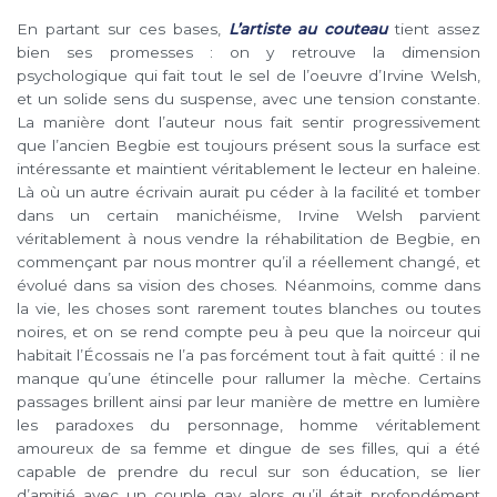
En partant sur ces bases,
L’artiste au couteau
tient assez
bien ses promesses : on y retrouve la dimension
psychologique qui fait tout le sel de l’oeuvre d’Irvine Welsh,
et un solide sens du suspense, avec une tension constante.
La manière dont l’auteur nous fait sentir progressivement
que l’ancien Begbie est toujours présent sous la surface est
intéressante et maintient véritablement le lecteur en haleine.
Là où un autre écrivain aurait pu céder à la facilité et tomber
dans un certain manichéisme, Irvine Welsh parvient
véritablement à nous vendre la réhabilitation de Begbie, en
commençant par nous montrer qu’il a réellement changé, et
évolué dans sa vision des choses. Néanmoins, comme dans
la vie, les choses sont rarement toutes blanches ou toutes
noires, et on se rend compte peu à peu que la noirceur qui
habitait l’Écossais ne l’a pas forcément tout à fait quitté : il ne
manque qu’une étincelle pour rallumer la mèche. Certains
passages brillent ainsi par leur manière de mettre en lumière
les paradoxes du personnage, homme véritablement
amoureux de sa femme et dingue de ses filles, qui a été
capable de prendre du recul sur son éducation, se lier
d’amitié avec un couple gay alors qu’il était profondément