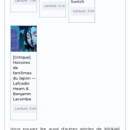
Switch
[Critique]
Histoires
de
fantômes
du Japon —
Lafcadio
Hearn &
Benjamin
Lacombe
Vous pouvez lire aussi d'autres articles de
Mickaël