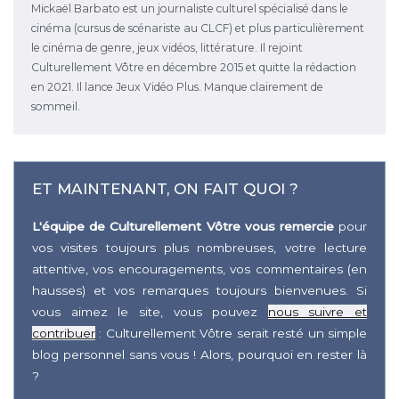
Mickaël Barbato est un journaliste culturel spécialisé dans le
cinéma (cursus de scénariste au CLCF) et plus particulièrement
le cinéma de genre, jeux vidéos, littérature. Il rejoint
Culturellement Vôtre en décembre 2015 et quitte la rédaction
en 2021. Il lance Jeux Vidéo Plus. Manque clairement de
sommeil.
ET MAINTENANT, ON FAIT QUOI ?
L'équipe de Culturellement Vôtre vous remercie
pour
vos visites toujours plus nombreuses, votre lecture
attentive, vos encouragements, vos commentaires (en
hausses) et vos remarques toujours bienvenues. Si
vous aimez le site, vous pouvez
nous suivre et
contribuer
: Culturellement Vôtre serait resté un simple
blog personnel sans vous ! Alors, pourquoi en rester là
?