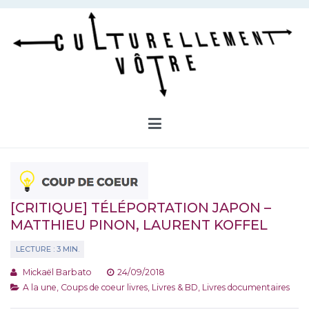
Aller
au
contenu
Culturellement Vôtre
Webzine Culturel
[CRITIQUE] TÉLÉPORTATION JAPON –
MATTHIEU PINON, LAURENT KOFFEL
Mickaël Barbato
24/09/2018
A la une
,
Coups de coeur livres
,
Livres & BD
,
Livres documentaires