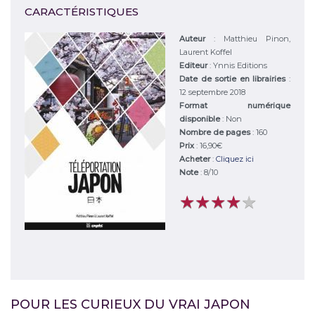
CARACTÉRISTIQUES
Auteur
:
Matthieu Pinon,
Laurent Koffel
Editeur
:
Ynnis Editions
Date de sortie en librairies
:
12 septembre 2018
Format numérique
disponible
: Non
Nombre de pages
: 160
Prix
: 16,90€
Acheter
:
Cliquez ici
Note
:
8
/
10
★
★
★
★
★
★
★
★
★
★
POUR LES CURIEUX DU VRAI JAPON