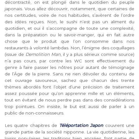
décontracté, on est plongé dans le quotidien du peuple
japonais. Vous allez découvrir, notamment, que certaines de
nos certitudes, voire de nos habitudes, s’avèrent de l’ordre
des idées reçues. Non, le sushi n’est pas un aliment du
quotidien, et oui il s’accompagne de toute une complexité,
dans la préparation ou le savoir-manger, qui en fait autre
chose que le produit que l’on consomme dans nos
restaurants à volonté lambdas. Non, l’énigme des coquillages
(issue de
Demolition Man
, il y a plus sérieux comme source)
n’a pas cours, par contre les WC sont effectivement du
genre à faire passer les nôtres pour autant de témoignage
de l’Âge de la pierre. Sans ne rien dévoiler du contenu de
cet ouvrage savoureux, sachez que chacun des trente
thèmes abordés font l’objet d’une précision de traitement
assez poussée pour qu’on apprenne mille et un éléments,
tout en évitant de nous perdre pas dans des considérations
trop pointues. On insiste, le but est aussi de parler à un
public de non-connaisseurs.
Les quatre chapitres de
Téléportation Japon
couvrent une
grande partie de la société nipponne. La vie quotidienne, les
loisirs populaires, les traditions bien ancrées, font partie de