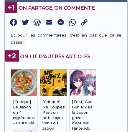
+1
ON PARTAGE, ON COMMENTE
Facebook
Twitter
WordPress
Email
Messenger
WhatsApp
Copy
Link
Et pour les commentaires,
c'est en bas que ça se
passe !
+2
ON LIT D'AUTRES ARTICLES
[Critique]
[Critique]
[Test] Gun
Le Japon
Ne Coupez
Gun Pixies :
en 4
Pas : un
le Japon
ingrédients
petit bijou
grivois,
– Laure Kié
venu du
c’est sur
Japon
Nintendo