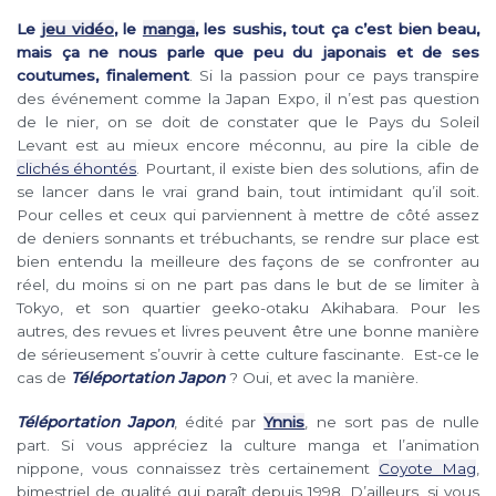
Le
jeu vidéo
, le
manga
, les sushis, tout ça c’est bien beau,
mais ça ne nous parle que peu du japonais et de ses
coutumes, finalement
. Si la passion pour ce pays transpire
des événement comme la Japan Expo, il n’est pas question
de le nier, on se doit de constater que le Pays du Soleil
Levant est au mieux encore méconnu, au pire la cible de
clichés éhontés
. Pourtant, il existe bien des solutions, afin de
se lancer dans le vrai grand bain, tout intimidant qu’il soit.
Pour celles et ceux qui parviennent à mettre de côté assez
de deniers sonnants et trébuchants, se rendre sur place est
bien entendu la meilleure des façons de se confronter au
réel, du moins si on ne part pas dans le but de se limiter à
Tokyo, et son quartier geeko-otaku Akihabara. Pour les
autres, des revues et livres peuvent être une bonne manière
de sérieusement s’ouvrir à cette culture fascinante. Est-ce le
cas de
Téléportation Japon
? Oui, et avec la manière.
Téléportation Japon
, édité par
Ynnis
, ne sort pas de nulle
part. Si vous appréciez la culture manga et l’animation
nippone, vous connaissez très certainement
Coyote Mag
,
bimestriel de qualité qui paraît depuis 1998. D’ailleurs, si vous