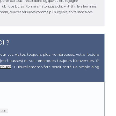
emporte partout. Il était donc logique qu’elle rejoigne
ubrique Livres. Romans historiques, chick-lit, thrillers féminins
la main, œuvres sérieuses comme plus légères, en faisant fi des
I ?
our vos visites toujours plus nombreuses, votre lecture
(en hausses) et vos remarques toujours bienvenues. Si
ribuer
: Culturellement Vôtre serait resté un simple blog
r
pp
sse !