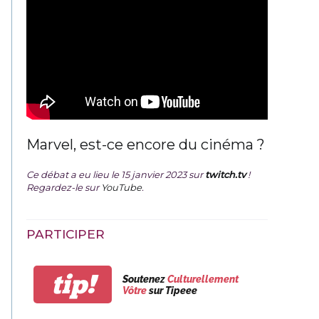
Marvel, est-ce encore du cinéma ?
Ce débat a eu lieu le 15 janvier 2023 sur
twitch.tv
!
Regardez-le sur
YouTube
.
PARTICIPER
tip!
Soutenez
Culturellement
Vôtre
sur Tipeee