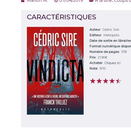
Marion M.
07/04/2019
A la une
,
Coups d
CARACTÉRISTIQUES
Auteur
:
Cédric Sire
Editeur
:
Metropolis
Date de sortie en librairi
Format numérique dispo
Nombre de pages
: 578
Prix
: 21,90€
Acheter
:
Cliquez ici
Note
:
9
/
10
★
★
★
★
★
★
★
★
★
★