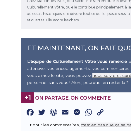
Chez Marion, les livres, c’est sacré. Elle s’en entoure et les 
Culturellement Vôtre, où elle contribue principalement à la r
ou essais historiques, elle dévore tout ce qui lui passe sous 
étiquettes. Elle adore les chats.
ET MAINTENANT, ON FAIT QUO
L'équipe de Culturellement Vôtre vous remercie
p
attentive, vos encouragements, vos commentaires 
vous aimez le site, vous pouvez
nous suivre et cont
personnel sans vous ! Alors, pourquoi en rester là ?
+1
ON PARTAGE, ON COMMENTE
Facebook
Twitter
WordPress
Email
Messenge
WhatsA
Copy
Link
Et pour les commentaires,
c'est en bas que ça se pa