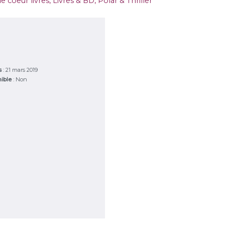
e coeur livres
,
Livres & BD
,
Polar & Thriller
es
: 21 mars 2019
nible
: Non