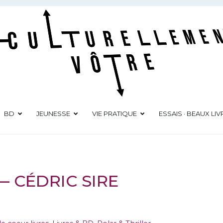
Culturellement Vôtre
Webzine Culturel
BD
JEUNESSE
VIE PRATIQUE
ESSAIS · BEAUX LIV
— CÉDRIC SIRE