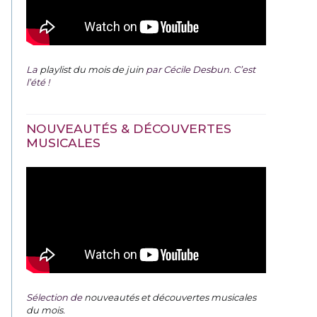
La
playlist du mois de juin
par Cécile Desbun. C’est
l’été !
NOUVEAUTÉS & DÉCOUVERTES
MUSICALES
Sélection de
nouveautés et découvertes musicales
du mois
.