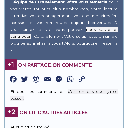
L'équipe de Culturellement Vôtre vous remercie
pour
vos visites toujours plus nombreuses, votre lecture
attentive, vos encouragements, vos commentaires (en
hausses) et vos remarques toujours bienvenues. Si
vous aimez le site, vous pouvez
nous suivre et
contribuer
: Culturellement Vôtre serait resté un simple
blog personnel sans vous ! Alors, pourquoi en rester là
?
+1
ON PARTAGE, ON COMMENTE
Facebook
Twitter
WordPress
Email
Messenger
WhatsApp
Copy
Link
Et pour les commentaires,
c'est en bas que ça se
passe !
+2
ON LIT D'AUTRES ARTICLES
Aucun article trouvé.