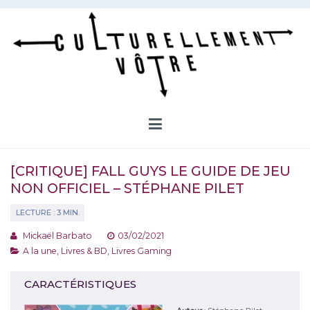
Aller
au
contenu
Culturellement Vôtre
Webzine Culturel
[CRITIQUE] FALL GUYS LE GUIDE DE JEU
NON OFFICIEL – STÉPHANE PILET
Mickaël Barbato
03/02/2021
A la une
,
Livres & BD
,
Livres Gaming
CARACTÉRISTIQUES