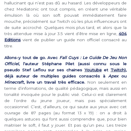
hallucinant qui n’est pas dû au hasard. Les développeurs de
chez Mediatonic ont tout compris, en créant une véritable
émulsion là où son soft pouvait immédiatement faire
mouche, précisément sur Twitch où les plus influenceurs ont
de suite accroché. Quelques mois plus tard, et alors que la
très attendue mise à jour 3.5 vient d’être mise en ligne,
404
Editions
vient de publier un guide non officiel consacré au
titre.
Allons-y tout de go. Avec
Fall Guys : Le Guide De Jeu Non
Officiel
, l’auteur Stéphane Pilet (aussi connu sous le
pseudo Stef Leflou sur ses chaines
Youtube
et
Twitch
),
déjà auteur de multiples guides consacrés à
Apex
ou
Minecraft
, livre un travail très efficace.
Non seulement en
terme d’informations, de qualité pédagogique, mais aussi en
tonalité invoquée pour le public visé. Celui-ci est clairement
de l’ordre du jeune joueur, mais pas spécialement
occasionnel. C’est, d’ailleurs, ce qui saute aux yeux avec cet
ouvrage de 87 pages (au format 13 x 19) : on a droit à
quelques astuces qui font aussi comprendre que, pour bien
maitriser le soft, il faut y jouer. Et pas qu’un peu. Les treize