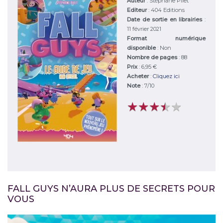
Auteur
:
Stéphane Pilet
Editeur
:
404 Editions
Date de sortie en librairies
:
11 février 2021
Format numérique
disponible
: Non
Nombre de pages
: 88
Prix
: 6,95 €
Acheter
:
Cliquez ici
Note
:
7
/
10
★
★
★
★
★
★
★
★
★
★
FALL GUYS N’AURA PLUS DE SECRETS POUR
VOUS