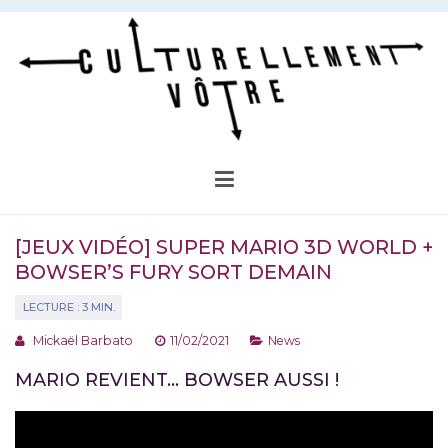
Aller
au
contenu
Culturellement Vôtre
Webzine Culturel
[JEUX VIDÉO] SUPER MARIO 3D WORLD +
BOWSER’S FURY SORT DEMAIN
Mickaël Barbato
11/02/2021
News
MARIO REVIENT… BOWSER AUSSI !