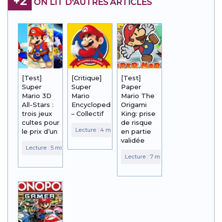
+2
ON LIT D'AUTRES ARTICLES
[Test]
[Critique]
[Test]
Super
Super
Paper
Mario 3D
Mario
Mario The
All-Stars :
Encyclopedia
Origami
trois jeux
– Collectif
King: prise
cultes pour
de risque
le prix d’un
en partie
validée