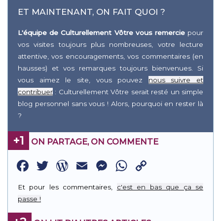
ET MAINTENANT, ON FAIT QUOI ?
L'équipe de Culturellement Vôtre vous remercie
pour
vos visites toujours plus nombreuses, votre lecture
attentive, vos encouragements, vos commentaires (en
hausses) et vos remarques toujours bienvenues. Si
vous aimez le site, vous pouvez
nous suivre et
contribuer
: Culturellement Vôtre serait resté un simple
blog personnel sans vous ! Alors, pourquoi en rester là
?
+1
ON PARTAGE, ON COMMENTE
Facebook
Twitter
WordPress
Email
Messenger
WhatsApp
Copy
Link
Et pour les commentaires,
c'est en bas que ça se
passe !