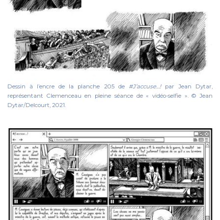
Dessin à l’encre de la planche 205 de
#J’accuse…!
par Jean Dytar,
représentant Clemenceau en pleine séance de « vidéo-selfie ». © Jean
Dytar/Delcourt, 2021.