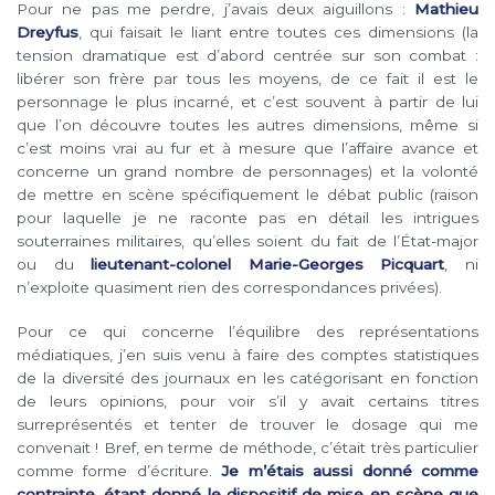
Pour ne pas me perdre, j’avais deux aiguillons :
Mathieu
Dreyfus
, qui faisait le liant entre toutes ces dimensions (la
tension dramatique est d’abord centrée sur son combat :
libérer son frère par tous les moyens, de ce fait il est le
personnage le plus incarné, et c’est souvent à partir de lui
que l’on découvre toutes les autres dimensions, même si
c’est moins vrai au fur et à mesure que l’affaire avance et
concerne un grand nombre de personnages) et la volonté
de mettre en scène spécifiquement le débat public (raison
pour laquelle je ne raconte pas en détail les intrigues
souterraines militaires, qu’elles soient du fait de l’État-major
ou du
lieutenant-colonel Marie-Georges Picquart
, ni
n’exploite quasiment rien des correspondances privées).
Pour ce qui concerne l’équilibre des représentations
médiatiques, j’en suis venu à faire des comptes statistiques
de la diversité des journaux en les catégorisant en fonction
de leurs opinions, pour voir s’il y avait certains titres
surreprésentés et tenter de trouver le dosage qui me
convenait ! Bref, en terme de méthode, c’était très particulier
comme forme d’écriture.
Je m’étais aussi donné comme
contrainte, étant donné le dispositif de mise en scène que