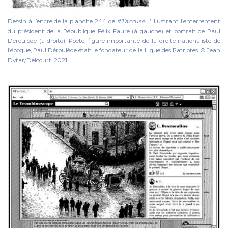
Dessin à l’encre de la planche 244 de
#J’accuse…!
illustrant l’enterrement
du président de la République Félix Faure (à gauche) et portrait de Paul
Déroulède (à droite). Poète, figure importante de la droite nationaliste de
l’époque, Paul Déroulède était le fondateur de la Ligue des Patriotes. © Jean
Dytar/Delcourt, 2021.