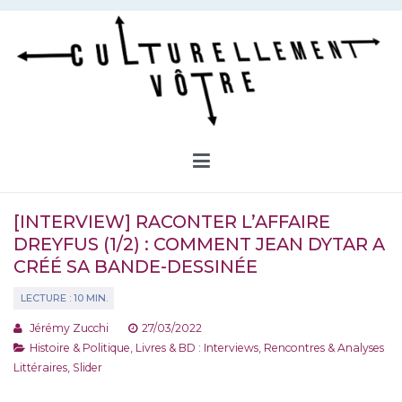
Aller
au
contenu
Culturellement Vôtre
Webzine Culturel
[INTERVIEW] RACONTER L’AFFAIRE
DREYFUS (1/2) : COMMENT JEAN DYTAR A
CRÉÉ SA BANDE-DESSINÉE
Jérémy Zucchi
27/03/2022
Histoire & Politique
,
Livres & BD : Interviews
,
Rencontres & Analyses
Littéraires
,
Slider