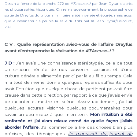
Dessin à l’encre de la planche 272 de
#J’accuse…!
par Jean Dytar, d’après
les photographies historiques. On remarque comment la photographie de
sortie de Dreyfus du tribunal militaire a été inversée et épurée, mais aussi
que le dessinateur a peuplé la salle du tribunal. © Jean Dytar/Delcourt,
2021.
C V : Quelle représentation aviez-vous de l’affaire Dreyfus
avant d’entreprendre la réalisation de
#J’Accuse…!
?
J D :
J’en avais une connaissance stéréotypée, celle de tout
un chacun, héritée de nos souvenirs scolaires et d’une
culture générale alimentée par ci par là au fil du temps. Cela
m’a tout de même donné quelques repères suffisants pour
avoir l’intuition que quelque chose de pertinent pouvait être
creusé dans cette direction, par rapport à ce que j’avais envie
de raconter et mettre en scène. Assez rapidement, j’ai fait
quelques lectures, visionné quelques documentaires pour
savoir un peu mieux à quoi m’en tenir.
Mon intuition a été
renforcée et j’ai alors mieux cerné de quelle façon j’allais
aborder l’Affaire.
J’ai commencé à lire des choses bien plus
précises, des témoignages
[
le manuscrit du journal de