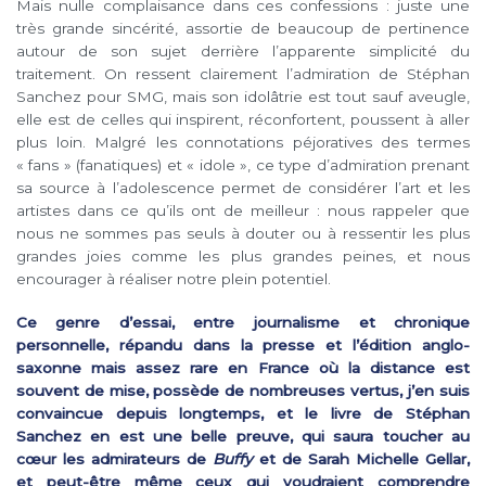
Mais nulle complaisance dans ces confessions : juste une
très grande sincérité, assortie de beaucoup de pertinence
autour de son sujet derrière l’apparente simplicité du
traitement. On ressent clairement l’admiration de Stéphan
Sanchez pour SMG, mais son idolâtrie est tout sauf aveugle,
elle est de celles qui inspirent, réconfortent, poussent à aller
plus loin. Malgré les connotations péjoratives des termes
« fans » (fanatiques) et « idole », ce type d’admiration prenant
sa source à l’adolescence permet de considérer l’art et les
artistes dans ce qu’ils ont de meilleur : nous rappeler que
nous ne sommes pas seuls à douter ou à ressentir les plus
grandes joies comme les plus grandes peines, et nous
encourager à réaliser notre plein potentiel.
Ce genre d’essai, entre journalisme et chronique
personnelle, répandu dans la presse et l’édition anglo-
saxonne mais assez rare en France où la distance est
souvent de mise, possède de nombreuses vertus, j’en suis
convaincue depuis longtemps, et le livre de Stéphan
Sanchez en est une belle preuve, qui saura toucher au
cœur les admirateurs de
Buffy
et de Sarah Michelle Gellar,
et peut-être même ceux qui voudraient comprendre