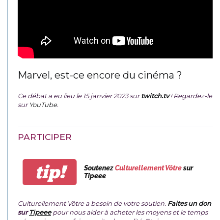
Marvel, est-ce encore du cinéma ?
Ce débat a eu lieu le 15 janvier 2023 sur
twitch.tv
! Regardez-le
sur
YouTube
.
PARTICIPER
tip!
Soutenez
Culturellement Vôtre
sur
Tipeee
Culturellement Vôtre a besoin de votre soutien.
Faites un don
sur
Tipeee
pour nous aider à acheter les moyens et le temps