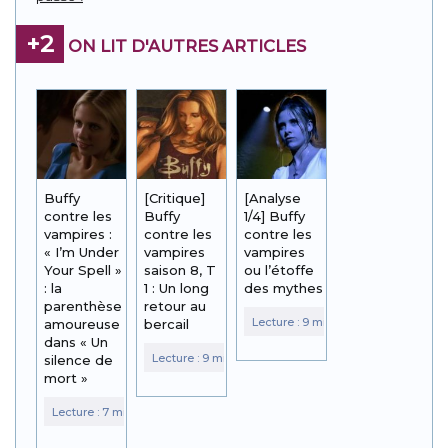
+2
ON LIT D'AUTRES ARTICLES
Buffy
[Critique]
[Analyse
contre les
Buffy
1/4] Buffy
vampires :
contre les
contre les
« I’m Under
vampires
vampires
Your Spell »
saison 8, T
ou l’étoffe
: la
1 : Un long
des mythes
parenthèse
retour au
amoureuse
bercail
dans « Un
silence de
mort »