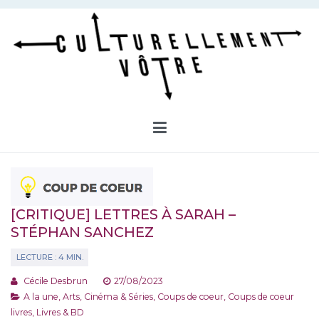
Aller
au
contenu
Culturellement Vôtre
Webzine Culturel
[CRITIQUE] LETTRES À SARAH –
STÉPHAN SANCHEZ
Cécile Desbrun
27/08/2023
A la une
,
Arts, Cinéma & Séries
,
Coups de coeur
,
Coups de coeur
livres
,
Livres & BD