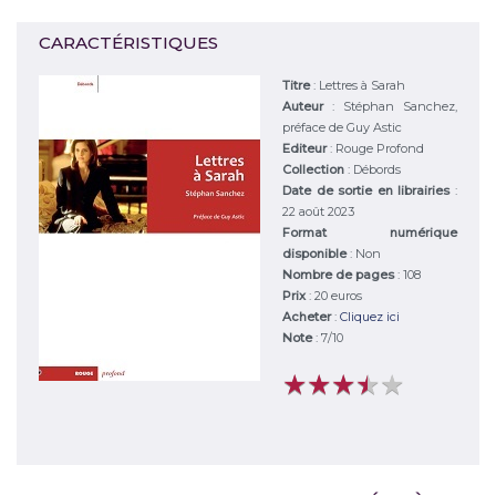
CARACTÉRISTIQUES
Titre
:
Lettres à Sarah
Auteur
:
Stéphan Sanchez,
préface de Guy Astic
Editeur
:
Rouge Profond
Collection
: Débords
Date de sortie en librairies
:
22 août 2023
Format numérique
disponible
: Non
Nombre de pages
: 108
Prix
: 20 euros
Acheter
:
Cliquez ici
Note
:
7
/
10
★
★
★
★
★
★
★
★
★
★