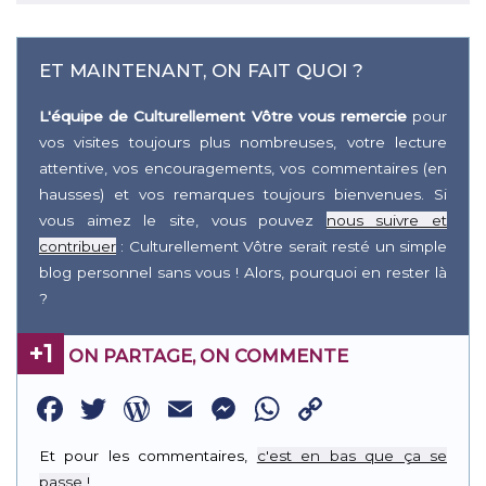
ET MAINTENANT, ON FAIT QUOI ?
L'équipe de Culturellement Vôtre vous remercie
pour
vos visites toujours plus nombreuses, votre lecture
attentive, vos encouragements, vos commentaires (en
hausses) et vos remarques toujours bienvenues. Si
vous aimez le site, vous pouvez
nous suivre et
contribuer
: Culturellement Vôtre serait resté un simple
blog personnel sans vous ! Alors, pourquoi en rester là
?
+1
ON PARTAGE, ON COMMENTE
Facebook
Twitter
WordPress
Email
Messenger
WhatsApp
Copy
Link
Et pour les commentaires,
c'est en bas que ça se
passe !