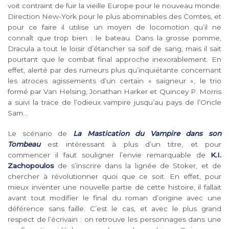
voit contraint de fuir la vieille Europe pour le nouveau monde.
Direction New-York pour le plus abominables des Comtes, et
pour ce faire il utilise un moyen de locomotion qu’il ne
connaît que trop bien : le bateau. Dans la grosse pomme,
Dracula a tout le loisir d’étancher sa soif de sang, mais il sait
pourtant que le combat final approche inexorablement. En
effet, alerté par des rumeurs plus qu’inquiétante concernant
les atroces agissements d’un certain « saigneur », le trio
formé par Van Helsing, Jonathan Harker et Quincey P. Morris
a suivi la trace de l’odieux vampire jusqu’au pays de l’Oncle
Sam…
Le scénario de
La Mastication du Vampire dans son
Tombeau
est intéressant à plus d’un titre, et pour
commencer il faut souligner l’envie remarquable de
K.I.
Zachopoulos
de s’inscrire dans la lignée de Stoker, et de
chercher à révolutionner quoi que ce soit. En effet, pour
mieux inventer une nouvelle partie de cette histoire, il fallait
avant tout modifier le final du roman d’origine avec une
déférence sans faille. C’est le cas, et avec le plus grand
respect de l’écrivain : on retrouve les personnages dans une