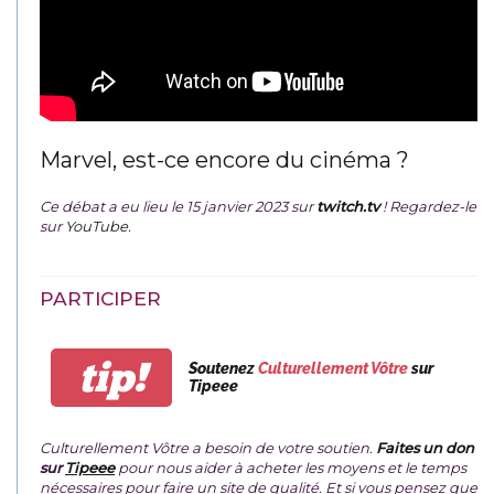
Marvel, est-ce encore du cinéma ?
Ce débat a eu lieu le 15 janvier 2023 sur
twitch.tv
! Regardez-le
sur
YouTube
.
PARTICIPER
tip!
Soutenez
Culturellement Vôtre
sur
Tipeee
Culturellement Vôtre a besoin de votre soutien.
Faites un don
sur
Tipeee
pour nous aider à acheter les moyens et le temps
nécessaires pour faire un site de qualité. Et si vous pensez que