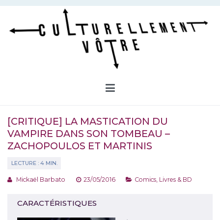
Aller
au
contenu
Culturellement Vôtre
Webzine Culturel
[CRITIQUE] LA MASTICATION DU
VAMPIRE DANS SON TOMBEAU –
ZACHOPOULOS ET MARTINIS
Mickaël Barbato
23/05/2016
Comics
,
Livres & BD
CARACTÉRISTIQUES