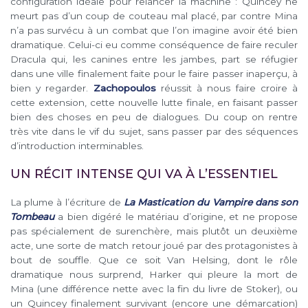
configuration idéale pour relancer la machine : Quincey ne
meurt pas d’un coup de couteau mal placé, par contre Mina
n’a pas survécu à un combat que l’on imagine avoir été bien
dramatique. Celui-ci eu comme conséquence de faire reculer
Dracula qui, les canines entre les jambes, part se réfugier
dans une ville finalement faite pour le faire passer inaperçu, à
bien y regarder.
Zachopoulos
réussit à nous faire croire à
cette extension, cette nouvelle lutte finale, en faisant passer
bien des choses en peu de dialogues. Du coup on rentre
très vite dans le vif du sujet, sans passer par des séquences
d’introduction interminables.
UN RÉCIT INTENSE QUI VA À L’ESSENTIEL
La plume à l’écriture de
La Mastication du Vampire dans son
Tombeau
a bien digéré le matériau d’origine, et ne propose
pas spécialement de surenchère, mais plutôt un deuxième
acte, une sorte de match retour joué par des protagonistes à
bout de souffle. Que ce soit Van Helsing, dont le rôle
dramatique nous surprend, Harker qui pleure la mort de
Mina (une différence nette avec la fin du livre de Stoker), ou
un Quincey finalement survivant (encore une démarcation)