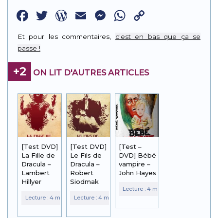
Facebook
Twitter
WordPress
Email
Messenger
WhatsApp
Copy
Link
Et pour les commentaires,
c'est en bas que ça se
passe !
+2
ON LIT D'AUTRES ARTICLES
[Test DVD]
[Test DVD]
[Test –
La Fille de
Le Fils de
DVD] Bébé
Dracula –
Dracula –
vampire –
Lambert
Robert
John Hayes
Hillyer
Siodmak