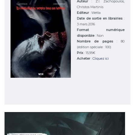
Auteur
:
Z.I. Zachopoulos,
Christos Martinis
Editeur
:
Wetta
Date de sortie en librairies
:
3 mars 2016
Format numérique
disponible
: Non
Nombre de pages
: 80
(édition spéciale : 100)
Prix
: 15,95€
Acheter
:
Cliquez ici