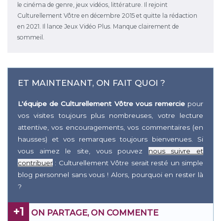
le cinéma de genre, jeux vidéos, littérature. Il rejoint
Culturellement Vôtre en décembre 2015 et quitte la rédaction
en 2021. Il lance Jeux Vidéo Plus. Manque clairement de
sommeil.
ET MAINTENANT, ON FAIT QUOI ?
L'équipe de Culturellement Vôtre vous remercie
pour
vos visites toujours plus nombreuses, votre lecture
attentive, vos encouragements, vos commentaires (en
hausses) et vos remarques toujours bienvenues. Si
vous aimez le site, vous pouvez
nous suivre et
contribuer
: Culturellement Vôtre serait resté un simple
blog personnel sans vous ! Alors, pourquoi en rester là
?
+1
ON PARTAGE, ON COMMENTE