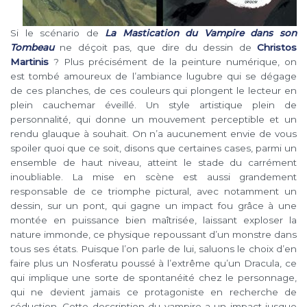
Si le scénario de
La Mastication du Vampire dans son
Tombeau
ne déçoit pas, que dire du dessin de
Christos
Martinis
? Plus précisément de la peinture numérique, on
est tombé amoureux de l’ambiance lugubre qui se dégage
de ces planches, de ces couleurs qui plongent le lecteur en
plein cauchemar éveillé. Un style artistique plein de
personnalité, qui donne un mouvement perceptible et un
rendu glauque à souhait. On n’a aucunement envie de vous
spoiler quoi que ce soit, disons que certaines cases, parmi un
ensemble de haut niveau, atteint le stade du carrément
inoubliable. La mise en scène est aussi grandement
responsable de ce triomphe pictural, avec notamment un
dessin, sur un pont, qui gagne un impact fou grâce à une
montée en puissance bien maîtrisée, laissant exploser la
nature immonde, ce physique repoussant d’un monstre dans
tous ses états. Puisque l’on parle de lui, saluons le choix d’en
faire plus un Nosferatu poussé à l’extrême qu’un Dracula, ce
qui implique une sorte de spontanéité chez le personnage,
qui ne devient jamais ce protagoniste en recherche de
séduction. Cette description du vampire a un impact jusque