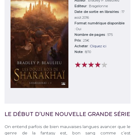
Auteur
:
Bradley P. Beaulieu
Editeur
:
Bragelonne
Date de sortie en librairies
: 17
août 2016
Format numérique disponible
: Oui
Nombre de pages
: 575
Prix
: 25€
Acheter
:
Cliquez ici
Note
:
8
/
10
★
★
★
★
★
★
★
★
★
★
LE DÉBUT D’UNE NOUVELLE GRANDE SÉRIE
On entend parfois de bien mauvaises langues avancer que le
genre de la fantasy est, bon sang comme c’est