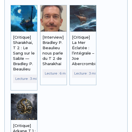
[Critique]
[Interview]
[Critique]
Sharakhaï,
Bradley P.
La Mer
T 2 : Le
Beaulieu
Éclatée :
Sang sur le
nous parle
l’intégrale –
Sable —
du T 2 de
Joe
Bradley P.
Sharakhaï
Abercrombie
Beaulieu
[Critique]
Arkane T 1 :