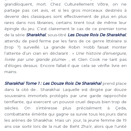
grandiloquent, mort. Chez Culturellement Vôtre, on ne
partage pas cet avis, et si les gros morceaux destinés à
devenir des classiques sont effectivement de plus en plus
rares dans nos librairies, certains tirent tout de même leur
épingle du jeu. C’est clairement le cas de ce premier tome
de la série
Sharakhaï
, sous-titré
Les Douze Rois De Sharakhaï
,
attendu de pied ferme par les fans de ce genre littéraire si
(trop ?) surveillé. La grande Robin Hobb faisait monter
l’attente d’un cran en déclarant : «
Une histoire d’envergure,
livrée par une grande plume
« , et Glen Cook ne tarit pas
d’éloges dessus. Encore fallait-il que cela se vérifie livre en
mains.
Sharakhaï Tome 1 : Les Douze Rois De Sharakhaï
prend place
dans la cité de… Sharakhaï. Laquelle est dirigée par douze
souverains immortels protégés par une garde rapprochée
terrifiante, qui exercent un pouvoir cruel depuis bien trop de
siècles. On s’intéresse plus précisément à Çeda,
combattante émérite qui gagne sa survie tous les jours dans
les arènes de Sharakhaï. Mais un jour, la jeune femme de 19
ans ose sortir lors de la nuit de Beht Zha’ir, alors que l’unité