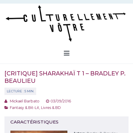
Aller
au
contenu
Culturellement Vôtre
Webzine Culturel
[CRITIQUE] SHARAKHAÏ T 1 – BRADLEY P.
BEAULIEU
Mickaël Barbato
03/09/2016
Fantasy & Bit-Lit
,
Livres & BD
CARACTÉRISTIQUES