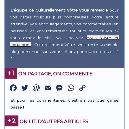
L'équipe de Culturellement Vôtre vous remercie
pour
vos visites toujours plus nombreuses, votre lecture
attentive, vos encouragements, vos commentaires (en
hausses) et vos remarques toujours bienvenues. Si
vous aimez le site, vous pouvez
nous suivre et
contribuer
: Culturellement Vôtre serait resté un simple
blog personnel sans vous ! Alors, pourquoi en rester là
?
+1
ON PARTAGE, ON COMMENTE
Facebook
Twitter
WordPress
Email
Messenger
WhatsApp
Copy
Link
Et pour les commentaires,
c'est en bas que ça se
passe !
+2
ON LIT D'AUTRES ARTICLES