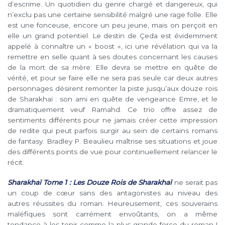
d’escrime. Un quotidien du genre chargé et dangereux, qui
n’exclu pas une certaine sensibilité malgré une rage folle. Elle
est une fonceuse, encore un peu jeune, mais on perçoit en
elle un grand potentiel. Le destin de Çeda est évidemment
appelé à connaître un « boost », ici une révélation qui va la
remettre en selle quant à ses doutes concernant les causes
de la mort de sa mère. Elle devra se mettre en quête de
vérité, et pour se faire elle ne sera pas seule car deux autres
personnages désirent remonter la piste jusqu’aux douze rois
de Sharakhaï : son ami en quête de vengeance Emre, et le
dramatiquement veuf Ramahd. Ce trio offre assez de
sentiments différents pour ne jamais créer cette impression
de redite qui peut parfois surgir au sein de certains romans
de fantasy. Bradley P. Beaulieu maîtrise ses situations et joue
des différents points de vue pour continuellement relancer le
récit.
Sharakhaï Tome 1 : Les Douze Rois de Sharakhaï
ne serait pas
un coup de cœur sans des antagonistes au niveau des
autres réussites du roman. Heureusement, ces souverains
maléfiques sont carrément envoûtants, on a même
tendance à les tenir comme la plus grande force du roman !