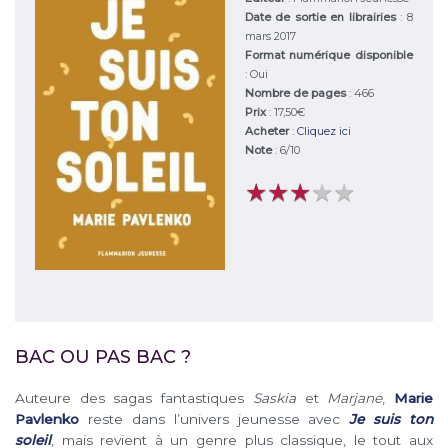
Date de sortie en librairies
: 8
mars 2017
Format numérique disponible
: Oui
Nombre de pages
: 466
Prix
: 17,50€
Acheter
:
Cliquez ici
Note
:
6
/
10
★
★
★
★
★
★
★
★
★
★
BAC OU PAS BAC ?
Auteure des sagas fantastiques
Saskia
et
Marjane
,
Marie
Pavlenko
reste dans l’univers jeunesse avec
Je suis ton
soleil
, mais revient à un genre plus classique, le tout aux