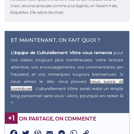
main, œuvres sérieuses comme plus légères, en faisant fi des
étiquettes. Elle adore les chats.
ET MAINTENANT, ON FAIT QUOI ?
L'équipe de Culturellement Vôtre vous remercie
pour
vos visites toujours plus nombreuses, votre lecture
attentive, vos encouragements, vos commentaires (en
hausses) et vos remarques toujours bienvenues. Si
vous aimez le site, vous pouvez
nous suivre et
contribuer
: Culturellement Vôtre serait resté un simple
blog personnel sans vous ! Alors, pourquoi en rester là
?
+1
ON PARTAGE, ON COMMENTE
Facebook
Twitter
WordPress
Email
Messenger
WhatsApp
Copy