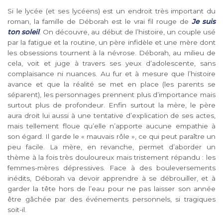
Si le lycée (et ses lycéens) est un endroit très important du
roman, la famille de Déborah est le vrai fil rouge de
Je suis
ton soleil
. On découvre, au début de l’histoire, un couple usé
par la fatigue et la routine, un père infidèle et une mère dont
les obsessions tournent à la névrose. Déborah, au milieu de
cela, voit et juge à travers ses yeux d’adolescente, sans
complaisance ni nuances. Au fur et à mesure que l’histoire
avance et que la réalité se met en place (les parents se
séparent), les personnages prennent plus d’importance mais
surtout plus de profondeur. Enfin surtout la mère, le père
aura droit lui aussi à une tentative d’explication de ses actes,
mais tellement floue qu’elle n’apporte aucune empathie à
son égard. Il garde le « mauvais rôle », ce qui peut paraître un
peu facile. La mère, en revanche, permet d’aborder un
thème à la fois très douloureux mais tristement répandu : les
femmes-mères dépressives. Face à des bouleversements
inédits, Déborah va devoir apprendre à se débrouiller, et à
garder la tête hors de l’eau pour ne pas laisser son année
être gâchée par des événements personnels, si tragiques
soit-il.