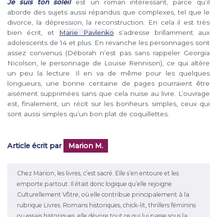
Je suis ton soleil
est un roman intéressant, parce qu’il
aborde des sujets aussi répandus que complexes, tel que le
divorce, la dépression, la reconstruction. En cela il est très
bien écrit, et
Marie Pavlenko
s’adresse brillamment aux
adolescents de 14 et plus. En revanche les personnages sont
assez convenus (Déborah n’est pas sans rappeler Georgia
Nicolson, le personnage de Louise Rennison), ce qui altère
un peu la lecture. Il en va de même pour les quelques
longueurs, une bonne centaine de pages pourraient être
aisément supprimées sans que cela nuise au livre. L’ouvrage
est, finalement, un récit sur les bonheurs simples, ceux qui
sont aussi simples qu’un bon plat de coquillettes.
Article écrit par
Marion M.
Chez Marion, les livres, c’est sacré. Elle s’en entoure et les
emporte partout. Il était donc logique qu’elle rejoigne
Culturellement Vôtre, où elle contribue principalement à la
rubrique Livres. Romans historiques, chick-lit, thrillers féminins
ou essais historiques, elle dévore tout ce qui lui passe sous la