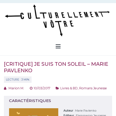
Aller
au
contenu
Culturellement Vôtre
Webzine Culturel
[CRITIQUE] JE SUIS TON SOLEIL – MARIE
PAVLENKO
Marion M.
10/03/2017
Livres & BD
,
Romans Jeunesse
CARACTÉRISTIQUES
Auteur
:
Marie Pavlenko
Editeur
:
Flammarion Jeunesse