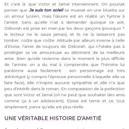
Et c’est là que Victor et Jamal interviennent. On pourrait
penser que
Je suis ton soleil
se muerait en une bluette sur
un amour lycéen, mais l’œuvre est en réalité un hymne à
l’amitié. Sans qu’elle n’ait à demander quoique ce soit,
Déborah est prise en main par les deux garçons (pourquoi ?
le lecteur ne le saura jamais), et ils ne la laisseront pas
tomber, coûte que coûte. Attitude par ailleurs inverse à celle
d’Eloïse, l’amie de toujours de Déborah, qui n’hésite pas à
privilégier sa vie amoureuse au détriment de sa meilleure
amie. Bien qu’elle revienne dans le moment le plus difficile
de l’année, on a du mal à comprendre que l’héroïne lui
pardonne aussi facilement : son personnage est très
stéréotypé (y compris l’épreuve personnelle à laquelle elle va
faire face), elle n’inspire aucune sympathie et elle n’a que
peu d’intérêt dans le roman. En comparaison de la perfection
que sont Victor et Jamal (on ne peut que souhaiter des amis
comme ça à un adolescent), Eloïse est terne et ce, tout
simplement, parce qu’elle est plus réelle.
UNE VÉRITABLE HISTOIRE D’AMITIÉ