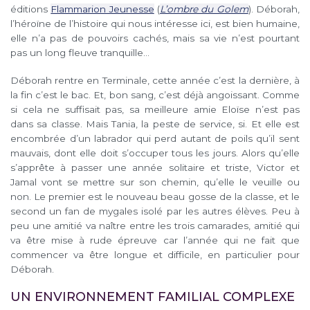
éditions
Flammarion Jeunesse
(
L’ombre du Golem
). Déborah,
l’héroïne de l’histoire qui nous intéresse ici, est bien humaine,
elle n’a pas de pouvoirs cachés, mais sa vie n’est pourtant
pas un long fleuve tranquille…
Déborah rentre en Terminale, cette année c’est la dernière, à
la fin c’est le bac. Et, bon sang, c’est déjà angoissant. Comme
si cela ne suffisait pas, sa meilleure amie Eloïse n’est pas
dans sa classe. Mais Tania, la peste de service, si. Et elle est
encombrée d’un labrador qui perd autant de poils qu’il sent
mauvais, dont elle doit s’occuper tous les jours. Alors qu’elle
s’apprête à passer une année solitaire et triste, Victor et
Jamal vont se mettre sur son chemin, qu’elle le veuille ou
non. Le premier est le nouveau beau gosse de la classe, et le
second un fan de mygales isolé par les autres élèves. Peu à
peu une amitié va naître entre les trois camarades, amitié qui
va être mise à rude épreuve car l’année qui ne fait que
commencer va être longue et difficile, en particulier pour
Déborah.
UN ENVIRONNEMENT FAMILIAL COMPLEXE