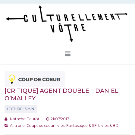
Aller
au
contenu
Culturellement Vôtre
Webzine Culturel
[CRITIQUE] AGENT DOUBLE – DANIEL
O’MALLEY
Natacha Fleurot
21/07/2017
A la une
,
Coups de coeur livres
,
Fantastique & SF
,
Livres & BD