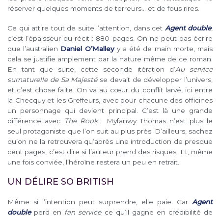
réserver quelques moments de terreurs… et de fous rires.
Ce qui attire tout de suite l’attention, dans cet
Agent double
,
c’est l’épaisseur du récit : 880 pages. On ne peut pas écrire
que l’australien
Daniel O’Malley
y a été de main morte, mais
cela se justifie amplement par la nature même de ce roman.
En tant que suite, cette seconde itération d’
Au service
surnaturelle de Sa Majesté
se devait de développer l’univers,
et c’est chose faite. On va au cœur du conflit larvé, ici entre
la Checquy et les Greffeurs, avec pour chacune des officines
un personnage qui devient principal. C’est là une grande
différence avec
The Rook
: Myfanwy Thomas n’est plus le
seul protagoniste que l’on suit au plus près. D’ailleurs, sachez
qu’on ne la retrouvera qu’après une introduction de presque
cent pages, c’est dire si l’auteur prend des risques. Et, même
une fois conviée, l’héroïne restera un peu en retrait.
UN DÉLIRE SO BRITISH
Même si l’intention peut surprendre, elle paie. Car
Agent
double
perd en
fan service
ce qu’il gagne en crédibilité de