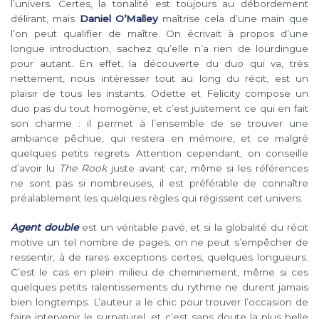
l’univers. Certes, la tonalité est toujours au débordement
délirant, mais
Daniel O’Malley
maîtrise cela d’une main que
l’on peut qualifier de maître. On écrivait à propos d’une
longue introduction, sachez qu’elle n’a rien de lourdingue
pour autant. En effet, la découverte du duo qui va, très
nettement, nous intéresser tout au long du récit, est un
plaisir de tous les instants. Odette et Felicity compose un
duo pas du tout homogène, et c’est justement ce qui en fait
son charme : il permet à l’ensemble de se trouver une
ambiance pêchue, qui restera en mémoire, et ce malgré
quelques petits regrets. Attention cependant, on conseille
d’avoir lu
The Rook
juste avant car, même si les références
ne sont pas si nombreuses, il est préférable de connaître
préalablement les quelques règles qui régissent cet univers.
Agent double
est un véritable pavé, et si la globalité du récit
motive un tel nombre de pages, on ne peut s’empêcher de
ressentir, à de rares exceptions certes, quelques longueurs.
C’est le cas en plein milieu de cheminement, même si ces
quelques petits ralentissements du rythme ne durent jamais
bien longtemps. L’auteur a le chic pour trouver l’occasion de
faire intervenir le surnaturel, et c’est sans doute la plus belle