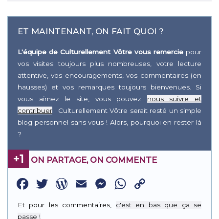
ET MAINTENANT, ON FAIT QUOI ?
L'équipe de Culturellement Vôtre vous remercie
pour
vos visites toujours plus nombreuses, votre lecture
attentive, vos encouragements, vos commentaires (en
hausses) et vos remarques toujours bienvenues. Si
vous aimez le site, vous pouvez
nous suivre et
contribuer
: Culturellement Vôtre serait resté un simple
blog personnel sans vous ! Alors, pourquoi en rester là
?
+1
ON PARTAGE, ON COMMENTE
Facebook
Twitter
WordPress
Email
Messenger
WhatsApp
Copy
Link
Et pour les commentaires,
c'est en bas que ça se
passe !