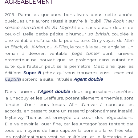
AGRÉABLEMENT
2015. Parmi les quelques bons livres parus cette année,
quelques uns auront réussi à survire à l’oubli.
The Rook : au
service surnaturel de Sa Majesté
est sans aucun doute de
ceux-ci. Belle petite pépite d’humour
so british
, couplée à
une véritable maîtrise de la pop culture. On y voyait du
Men
In Black
, du
X-Men
, du
X-Files
, le tout à la sauce anglaise. Un
roman à dévorer, véritable
page turner
dont l’univers
prometteur ne pouvait que se prolonger dans autant de
suite que l’auteur peut se le permettre. C’est ainsi que les
éditions
Super 8
(chez qui vous trouverez aussi l’excellent
Captifs
) sortent la suite, intitulée
Agent double
.
Dans l’univers d’
Agent double
, deux organisations secrètes,
la Checquy et les Greffeurs, potentiellement ennemies, sont
forcées d’unir leurs forces. Afin d’arriver à conclure les
accords, en passant outre un ressenti profondément installé,
Myfanwy Thomas est envoyée au cœur des négociations.
Elle va devoir la jouer fine, car les Antagonistes tentent par
tous les moyens de faire capoter la bonne affaire. Très vite,
les problématiques vont se multiplier, et le fantastique va