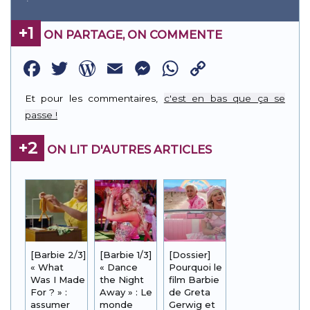
+1
ON PARTAGE, ON COMMENTE
Facebook
Twitter
WordPress
Email
Messenger
WhatsApp
Copy
Link
Et pour les commentaires,
c'est en bas que ça se
passe !
+2
ON LIT D'AUTRES ARTICLES
[Barbie 2/3]
[Barbie 1/3]
[Dossier]
« What
« Dance
Pourquoi le
Was I Made
the Night
film Barbie
For ? » :
Away » : Le
de Greta
assumer
monde
Gerwig et