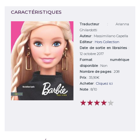
CARACTÉRISTIQUES
Traducteur
: Arianna
Ghilardotti
Auteur
:
Massimiliano Capella
Editeur
:
Hors Collection
Date de sortie en librairies
:
12 octobre 2017
Format numérique
disponible
: Non
Nombre de pages
: 208
Prix
: 35,90€
Acheter
:
Cliquez ici
Note
:
8
/
10
★
★
★
★
★
★
★
★
★
★