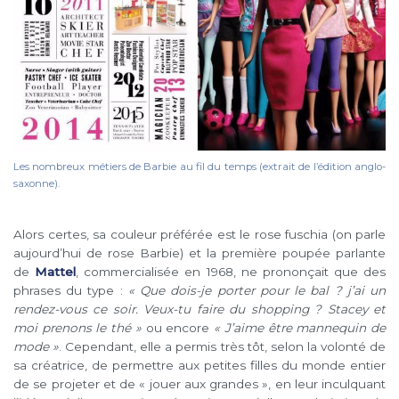
Les nombreux métiers de Barbie au fil du temps (extrait de l’édition anglo-
saxonne).
Alors certes, sa couleur préférée est le rose fuschia (on parle
aujourd’hui de rose Barbie) et la première poupée parlante
de
Mattel
, commercialisée en 1968, ne prononçait que des
phrases du type :
« Que dois-je porter pour le bal ? j’ai un
rendez-vous ce soir. Veux-tu faire du shopping ? Stacey et
moi prenons le thé »
ou encore
« J’aime être mannequin de
mode »
. Cependant, elle a permis très tôt, selon la volonté de
sa créatrice, de permettre aux petites filles du monde entier
de se projeter et de « jouer aux grandes », en leur inculquant