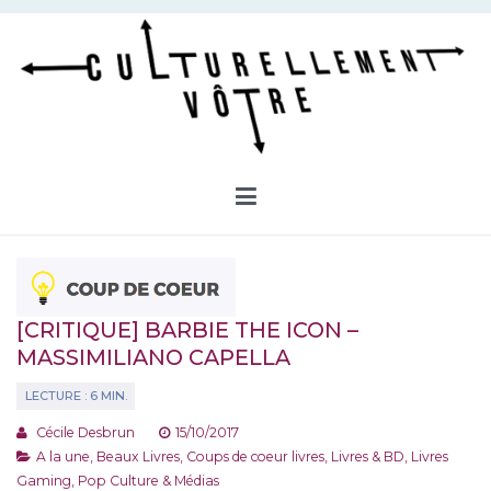
Aller
au
contenu
Culturellement Vôtre
Webzine Culturel
[CRITIQUE] BARBIE THE ICON –
MASSIMILIANO CAPELLA
Cécile Desbrun
15/10/2017
A la une
,
Beaux Livres
,
Coups de coeur livres
,
Livres & BD
,
Livres
Gaming
,
Pop Culture & Médias