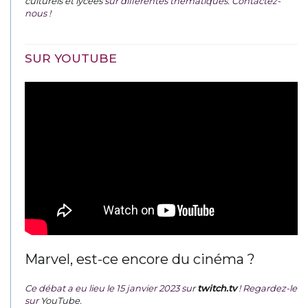
culturels et lycées
sur différentes thématiques. Contactez-
nous !
SUR YOUTUBE
Marvel, est-ce encore du cinéma ?
Ce débat a eu lieu le 15 janvier 2023 sur
twitch.tv
! Regardez-le
sur
YouTube
.