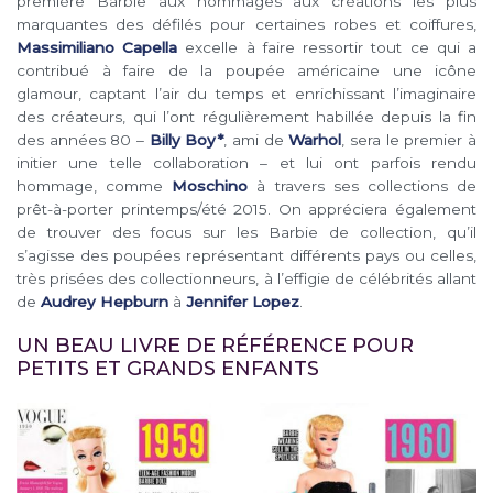
première Barbie aux hommages aux créations les plus
marquantes des défilés pour certaines robes et coiffures,
Massimiliano Capella
excelle à faire ressortir tout ce qui a
contribué à faire de la poupée américaine une icône
glamour, captant l’air du temps et enrichissant l’imaginaire
des créateurs, qui l’ont régulièrement habillée depuis la fin
des années 80 –
Billy Boy*
, ami de
Warhol
, sera le premier à
initier une telle collaboration – et lui ont parfois rendu
hommage, comme
Moschino
à travers ses collections de
prêt-à-porter printemps/été 2015. On appréciera également
de trouver des focus sur les Barbie de collection, qu’il
s’agisse des poupées représentant différents pays ou celles,
très prisées des collectionneurs, à l’effigie de célébrités allant
de
Audrey Hepburn
à
Jennifer Lopez
.
UN BEAU LIVRE DE RÉFÉRENCE POUR
PETITS ET GRANDS ENFANTS