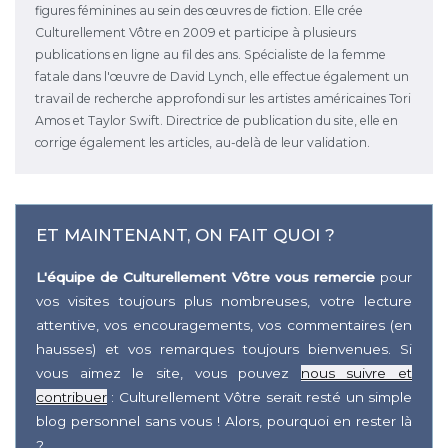
figures féminines au sein des œuvres de fiction. Elle crée
Culturellement Vôtre en 2009 et participe à plusieurs
publications en ligne au fil des ans. Spécialiste de la femme
fatale dans l'œuvre de David Lynch, elle effectue également un
travail de recherche approfondi sur les artistes américaines Tori
Amos et Taylor Swift. Directrice de publication du site, elle en
corrige également les articles, au-delà de leur validation.
ET MAINTENANT, ON FAIT QUOI ?
L'équipe de Culturellement Vôtre vous remercie
pour
vos visites toujours plus nombreuses, votre lecture
attentive, vos encouragements, vos commentaires (en
hausses) et vos remarques toujours bienvenues. Si
vous aimez le site, vous pouvez
nous suivre et
contribuer
: Culturellement Vôtre serait resté un simple
blog personnel sans vous ! Alors, pourquoi en rester là
?