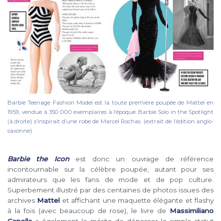
Barbie Teenage Fashion Model est la toute première poupée de Mattel en
1959, vendue à 350 000 exemplaires à l’époque. Barbie Solo in the Spotlight
(à droite) s’inspirait d’une robe de Marcel Rochas. (extrait de l’édition anglo-
saxonne)
Barbie the Icon
est donc un ouvrage de référence
incontournable sur la célèbre poupée, autant pour ses
admirateurs que les fans de mode et de pop culture.
Superbement illustré par des centaines de photos issues des
archives
Mattel
et affichant une maquette élégante et flashy
à la fois (avec beaucoup de rose), le livre de
Massimiliano
Capella
a également le mérite de dépasser le simple statut