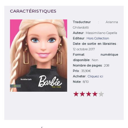
CARACTÉRISTIQUES
Traducteur
: Arianna
Ghilardotti
Auteur
:
Massimiliano Capella
Editeur
:
Hors Collection
Date de sortie en librairies
:
12 octobre 2017
Format numérique
disponible
: Non
Nombre de pages
: 208
Prix
: 35,90€
Acheter
:
Cliquez ici
Note
:
8
/
10
★
★
★
★
★
★
★
★
★
★