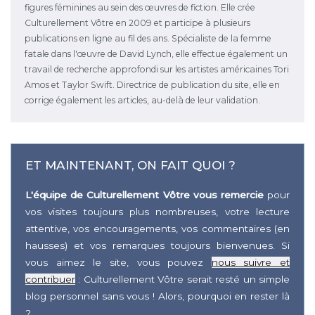
figures féminines au sein des œuvres de fiction. Elle crée
Culturellement Vôtre en 2009 et participe à plusieurs
publications en ligne au fil des ans. Spécialiste de la femme
fatale dans l'œuvre de David Lynch, elle effectue également un
travail de recherche approfondi sur les artistes américaines Tori
Amos et Taylor Swift. Directrice de publication du site, elle en
corrige également les articles, au-delà de leur validation.
ET MAINTENANT, ON FAIT QUOI ?
L'équipe de Culturellement Vôtre vous remercie
pour
vos visites toujours plus nombreuses, votre lecture
attentive, vos encouragements, vos commentaires (en
hausses) et vos remarques toujours bienvenues. Si
vous aimez le site, vous pouvez
nous suivre et
contribuer
: Culturellement Vôtre serait resté un simple
blog personnel sans vous ! Alors, pourquoi en rester là
?