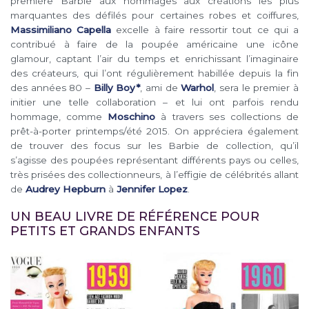
première Barbie aux hommages aux créations les plus
marquantes des défilés pour certaines robes et coiffures,
Massimiliano Capella
excelle à faire ressortir tout ce qui a
contribué à faire de la poupée américaine une icône
glamour, captant l’air du temps et enrichissant l’imaginaire
des créateurs, qui l’ont régulièrement habillée depuis la fin
des années 80 –
Billy Boy*
, ami de
Warhol
, sera le premier à
initier une telle collaboration – et lui ont parfois rendu
hommage, comme
Moschino
à travers ses collections de
prêt-à-porter printemps/été 2015. On appréciera également
de trouver des focus sur les Barbie de collection, qu’il
s’agisse des poupées représentant différents pays ou celles,
très prisées des collectionneurs, à l’effigie de célébrités allant
de
Audrey Hepburn
à
Jennifer Lopez
.
UN BEAU LIVRE DE RÉFÉRENCE POUR
PETITS ET GRANDS ENFANTS