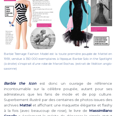
Barbie Teenage Fashion Model est la toute première poupée de Mattel en
1959, vendue à 350 000 exemplaires à l’époque. Barbie Solo in the Spotlight
(à droite) s’inspirait d’une robe de Marcel Rochas. (extrait de l’édition anglo-
saxonne)
Barbie the Icon
est donc un ouvrage de référence
incontournable sur la célèbre poupée, autant pour ses
admirateurs que les fans de mode et de pop culture.
Superbement illustré par des centaines de photos issues des
archives
Mattel
et affichant une maquette élégante et flashy
à la fois (avec beaucoup de rose), le livre de
Massimiliano
Capella
a également le mérite de dépasser le simple statut