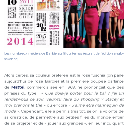
Les nombreux métiers de Barbie au fil du temps (extrait de l’édition anglo-
saxonne).
Alors certes, sa couleur préférée est le rose fuschia (on parle
aujourd’hui de rose Barbie) et la première poupée parlante
de
Mattel
, commercialisée en 1968, ne prononçait que des
phrases du type :
« Que dois-je porter pour le bal ? j’ai un
rendez-vous ce soir. Veux-tu faire du shopping ? Stacey et
moi prenons le thé »
ou encore
« J’aime être mannequin de
mode »
. Cependant, elle a permis très tôt, selon la volonté de
sa créatrice, de permettre aux petites filles du monde entier
de se projeter et de « jouer aux grandes », en leur inculquant