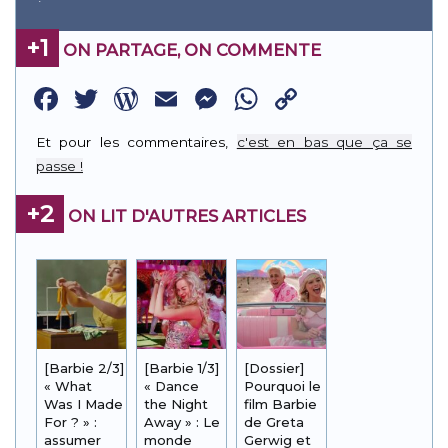
+1
ON PARTAGE, ON COMMENTE
Facebook
Twitter
WordPress
Email
Messenger
WhatsApp
Copy
Link
Et pour les commentaires,
c'est en bas que ça se
passe !
+2
ON LIT D'AUTRES ARTICLES
[Barbie 2/3]
[Barbie 1/3]
[Dossier]
« What
« Dance
Pourquoi le
Was I Made
the Night
film Barbie
For ? » :
Away » : Le
de Greta
assumer
monde
Gerwig et