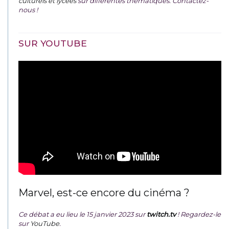
culturels et lycées
sur différentes thématiques. Contactez-
nous !
SUR YOUTUBE
Marvel, est-ce encore du cinéma ?
Ce débat a eu lieu le 15 janvier 2023 sur
twitch.tv
! Regardez-le
sur
YouTube
.