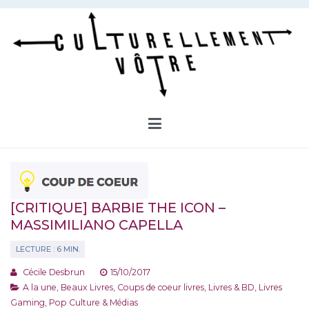
Aller
au
contenu
Culturellement Vôtre
Webzine Culturel
[CRITIQUE] BARBIE THE ICON –
MASSIMILIANO CAPELLA
Cécile Desbrun
15/10/2017
A la une
,
Beaux Livres
,
Coups de coeur livres
,
Livres & BD
,
Livres
Gaming
,
Pop Culture & Médias