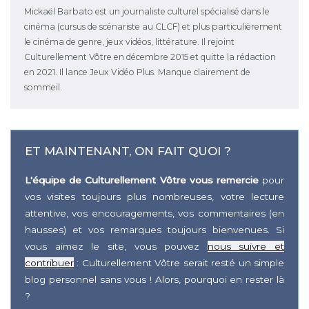
Mickaël Barbato est un journaliste culturel spécialisé dans le
cinéma (cursus de scénariste au CLCF) et plus particulièrement
le cinéma de genre, jeux vidéos, littérature. Il rejoint
Culturellement Vôtre en décembre 2015 et quitte la rédaction
en 2021. Il lance Jeux Vidéo Plus. Manque clairement de
sommeil.
ET MAINTENANT, ON FAIT QUOI ?
L'équipe de Culturellement Vôtre vous remercie
pour
vos visites toujours plus nombreuses, votre lecture
attentive, vos encouragements, vos commentaires (en
hausses) et vos remarques toujours bienvenues. Si
vous aimez le site, vous pouvez
nous suivre et
contribuer
: Culturellement Vôtre serait resté un simple
blog personnel sans vous ! Alors, pourquoi en rester là
?