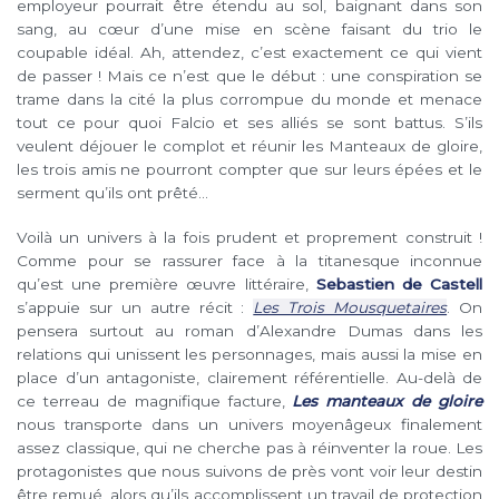
employeur pourrait être étendu au sol, baignant dans son
sang, au cœur d’une mise en scène faisant du trio le
coupable idéal. Ah, attendez, c’est exactement ce qui vient
de passer ! Mais ce n’est que le début : une conspiration se
trame dans la cité la plus corrompue du monde et menace
tout ce pour quoi Falcio et ses alliés se sont battus. S’ils
veulent déjouer le complot et réunir les Manteaux de gloire,
les trois amis ne pourront compter que sur leurs épées et le
serment qu’ils ont prêté…
Voilà un univers à la fois prudent et proprement construit !
Comme pour se rassurer face à la titanesque inconnue
qu’est une première œuvre littéraire,
Sebastien de Castell
s’appuie sur un autre récit :
Les Trois Mousquetaires
. On
pensera surtout au roman d’Alexandre Dumas dans les
relations qui unissent les personnages, mais aussi la mise en
place d’un antagoniste, clairement référentielle. Au-delà de
ce terreau de magnifique facture,
Les manteaux de gloire
nous transporte dans un univers moyenâgeux finalement
assez classique, qui ne cherche pas à réinventer la roue. Les
protagonistes que nous suivons de près vont voir leur destin
être remué, alors qu’ils accomplissent un travail de protection