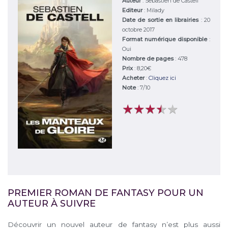
Auteur
:
Sebastien de Castell
Editeur
:
Milady
Date de sortie en librairies
: 20
octobre 2017
Format numérique disponible
:
Oui
Nombre de pages
: 478
Prix
: 8,20€
Acheter
:
Cliquez ici
Note
:
7
/
10
★
★
★
★
★
★
★
★
★
★
PREMIER ROMAN DE FANTASY POUR UN
AUTEUR À SUIVRE
Découvrir un nouvel auteur de fantasy n’est plus aussi