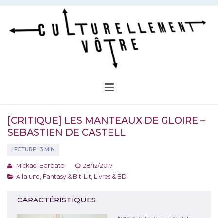
Aller
au
contenu
Culturellement Vôtre
Webzine Culturel
[CRITIQUE] LES MANTEAUX DE GLOIRE –
SEBASTIEN DE CASTELL
Mickaël Barbato
28/12/2017
A la une
,
Fantasy & Bit-Lit
,
Livres & BD
CARACTÉRISTIQUES