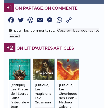
+1
ON PARTAGE, ON COMMENTE
Facebook
Twitter
WordPress
Email
Messenger
WhatsApp
Copy
Link
Et pour les commentaires,
c'est en bas que ça se
passe !
+2
ON LIT D'AUTRES ARTICLES
[critique]
[Critique]
[Critique]
Les Pirates
Les
Les
de l’Escroc-
magiciens –
Chroniques
Griffe :
Lev
des Féals –
l’intégrale –
Grossman
Mathieu
Jean-
Gaborit