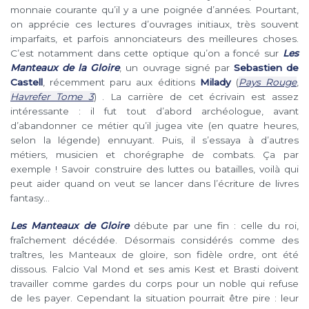
monnaie courante qu’il y a une poignée d’années. Pourtant,
on apprécie ces lectures d’ouvrages initiaux, très souvent
imparfaits, et parfois annonciateurs des meilleures choses.
C’est notamment dans cette optique qu’on a foncé sur
Les
Manteaux de la Gloire
, un ouvrage signé par
Sebastien de
Castell
, récemment paru aux éditions
Milady
(
Pays Rouge
,
Havrefer Tome 3
) . La carrière de cet écrivain est assez
intéressante : il fut tout d’abord archéologue, avant
d’abandonner ce métier qu’il jugea vite (en quatre heures,
selon la légende) ennuyant. Puis, il s’essaya à d’autres
métiers, musicien et chorégraphe de combats. Ça par
exemple ! Savoir construire des luttes ou batailles, voilà qui
peut aider quand on veut se lancer dans l’écriture de livres
fantasy…
Les Manteaux de Gloire
débute par une fin : celle du roi,
fraîchement décédée. Désormais considérés comme des
traîtres, les Manteaux de gloire, son fidèle ordre, ont été
dissous. Falcio Val Mond et ses amis Kest et Brasti doivent
travailler comme gardes du corps pour un noble qui refuse
de les payer. Cependant la situation pourrait être pire : leur