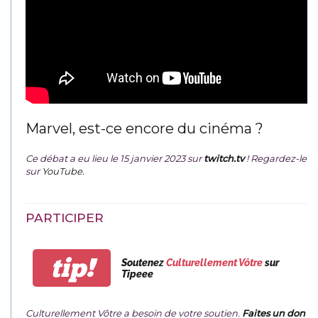
Marvel, est-ce encore du cinéma ?
Ce débat a eu lieu le 15 janvier 2023 sur
twitch.tv
! Regardez-le
sur
YouTube
.
PARTICIPER
tip!
Soutenez
Culturellement Vôtre
sur
Tipeee
Culturellement Vôtre a besoin de votre soutien.
Faites un don