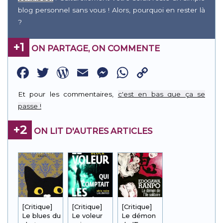
blog personnel sans vous ! Alors, pourquoi en rester là
?
+1
ON PARTAGE, ON COMMENTE
Facebook
Twitter
WordPress
Email
Messenger
WhatsApp
Copy
Link
Et pour les commentaires,
c'est en bas que ça se
passe !
+2
ON LIT D'AUTRES ARTICLES
[Critique]
[Critique]
[Critique]
Le blues du
Le voleur
Le démon