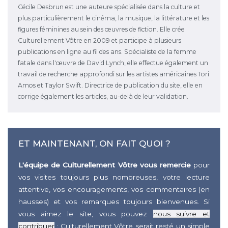
Cécile Desbrun est une auteure spécialisée dans la culture et
plus particulièrement le cinéma, la musique, la littérature et les
figures féminines au sein des œuvres de fiction. Elle crée
Culturellement Vôtre en 2009 et participe à plusieurs
publications en ligne au fil des ans. Spécialiste de la femme
fatale dans l'œuvre de David Lynch, elle effectue également un
travail de recherche approfondi sur les artistes américaines Tori
Amos et Taylor Swift. Directrice de publication du site, elle en
corrige également les articles, au-delà de leur validation.
ET MAINTENANT, ON FAIT QUOI ?
L'équipe de Culturellement Vôtre vous remercie
pour
vos visites toujours plus nombreuses, votre lecture
attentive, vos encouragements, vos commentaires (en
hausses) et vos remarques toujours bienvenues. Si
vous aimez le site, vous pouvez
nous suivre et
contribuer
: Culturellement Vôtre serait resté un simple