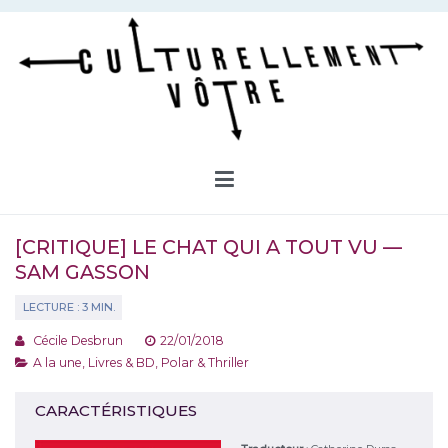
Aller
au
contenu
Culturellement Vôtre
Webzine Culturel
[CRITIQUE] LE CHAT QUI A TOUT VU —
SAM GASSON
Cécile Desbrun
22/01/2018
A la une
,
Livres & BD
,
Polar & Thriller
CARACTÉRISTIQUES