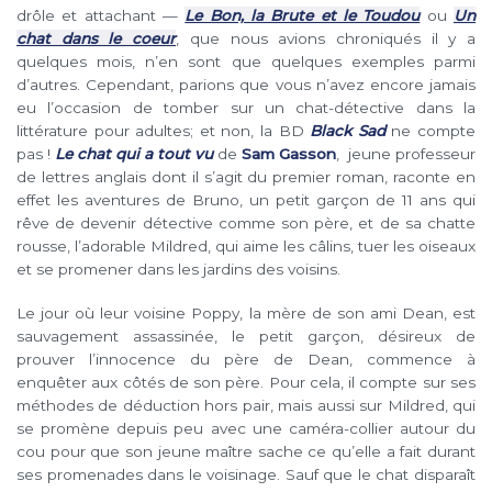
drôle et attachant —
Le Bon, la Brute et le Toudou
ou
Un
chat dans le coeur
, que nous avions chroniqués il y a
quelques mois, n’en sont que quelques exemples parmi
d’autres. Cependant, parions que vous n’avez encore jamais
eu l’occasion de tomber sur un chat-détective dans la
littérature pour adultes; et non, la BD
Black Sad
ne compte
pas !
Le chat qui a tout vu
de
Sam Gasson
, jeune professeur
de lettres anglais dont il s’agit du premier roman, raconte en
effet les aventures de Bruno, un petit garçon de 11 ans qui
rêve de devenir détective comme son père, et de sa chatte
rousse, l’adorable Mildred, qui aime les câlins, tuer les oiseaux
et se promener dans les jardins des voisins.
Le jour où leur voisine Poppy, la mère de son ami Dean, est
sauvagement assassinée, le petit garçon, désireux de
prouver l’innocence du père de Dean, commence à
enquêter aux côtés de son père. Pour cela, il compte sur ses
méthodes de déduction hors pair, mais aussi sur Mildred, qui
se promène depuis peu avec une caméra-collier autour du
cou pour que son jeune maître sache ce qu’elle a fait durant
ses promenades dans le voisinage. Sauf que le chat disparaît