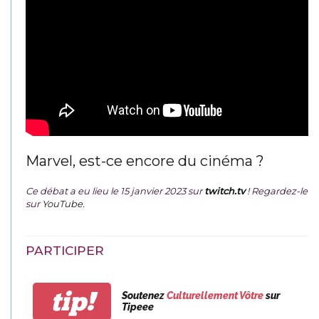
Marvel, est-ce encore du cinéma ?
Ce débat a eu lieu le 15 janvier 2023 sur
twitch.tv
! Regardez-le
sur
YouTube
.
PARTICIPER
tip!
Soutenez
Culturellement Vôtre
sur
Tipeee