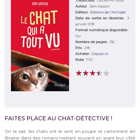
Traducteur
: Catherine Duras
Auteur
:
Sam Gasson
Editeur
:
Editions de l'Archipel
Date de sortie en librairies
: 3
janvier 2018
Format numérique disponible
:
Oui
Nombre de pages
: 316
Prix
: 21€
Acheter
:
Cliquez ici
Note
:
7
/
10
★
★
★
★
★
★
★
★
★
★
FAITES PLACE AU CHAT-DÉTECTIVE !
On le sait, les chats ont le vent en poupe et cartonnent en
librairie dans des romans mettant souvent en avant leur côté