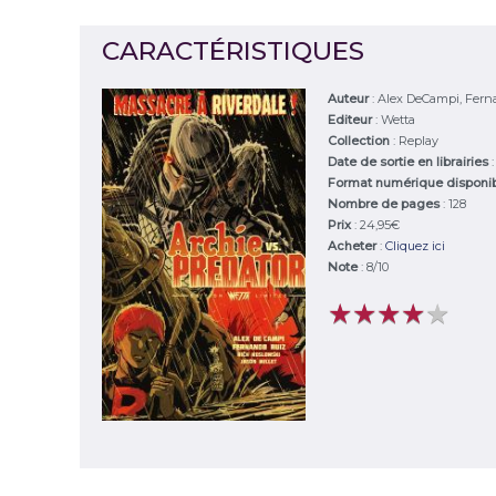
CARACTÉRISTIQUES
Auteur
:
Alex DeCampi, Fern
Editeur
:
Wetta
Collection
: Replay
Date de sortie en librairies
Format numérique disponi
Nombre de pages
: 128
Prix
: 24,95€
Acheter
:
Cliquez ici
Note
:
8
/
10
★
★
★
★
★
★
★
★
★
★