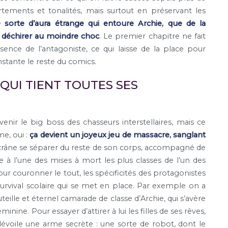
tements et tonalités, mais surtout en préservant les
e sorte d’aura étrange qui entoure Archie, que de la
e déchirer au moindre choc
. Le premier chapitre ne fait
sence de l’antagoniste, ce qui laisse de la place pour
stante le reste du comics.
UI TIENT TOUTES SES
rvenir le big boss des chasseurs interstellaires, mais ce
me, oui :
ça devient un joyeux jeu de massacre, sanglant
n crâne se séparer du reste de son corps, accompagné de
à l’une des mises à mort les plus classes de l’un des
r couronner le tout, les spécificités des protagonistes
rvival scolaire qui se met en place. Par exemple on a
eille et éternel camarade de classe d’Archie, qui s’avère
nine. Pour essayer d’attirer à lui les filles de ses rêves,
dévoile une arme secrète : une sorte de robot, dont le