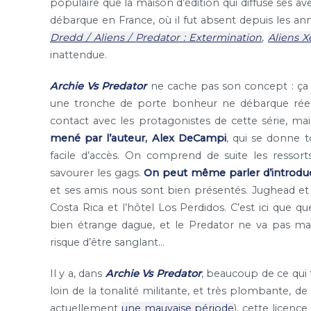
populaire que la maison d’édition qui diffuse ses 
débarque en France, où il fut absent depuis les a
Dredd / Aliens / Predator : Extermination
,
Aliens X
inattendue.
Archie Vs Predator
ne cache pas son concept : ça va
une tronche de porte bonheur ne débarque réelle
contact avec les protagonistes de cette série, mais 
mené par l’auteur, Alex DeCampi
, qui se donne 
facile d’accès. On comprend de suite les ressorts
savourer les gags.
On peut même parler d’introdu
et ses amis nous sont bien présentés. Jughead et so
Costa Rica et l’hôtel Los Perdidos. C’est ici que 
bien étrange dague, et le Predator ne va pas ma
risque d’être sanglant…
Il y a, dans
Archie Vs Predator
, beaucoup de ce qui f
loin de la tonalité militante, et très plombante, d
actuellement
une mauvaise période
), cette licenc