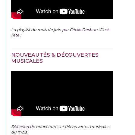
La
playlist du mois de juin
par Cécile Desbun. C’est
l’été !
NOUVEAUTÉS & DÉCOUVERTES
MUSICALES
Sélection de
nouveautés et découvertes musicales
du mois
.