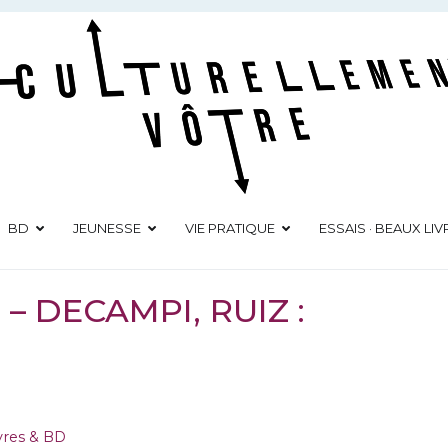
Culturellement Vôtre
Webzine Culturel
BD
JEUNESSE
VIE PRATIQUE
ESSAIS · BEAUX LIV
– DECAMPI, RUIZ :
vres & BD