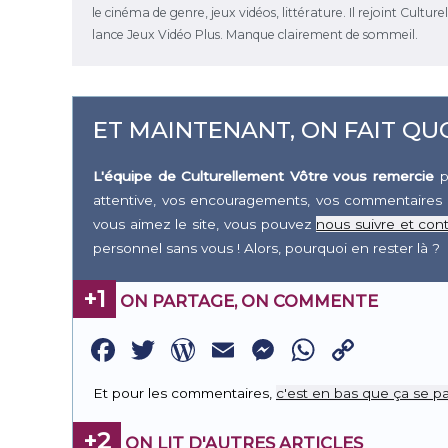
le cinéma de genre, jeux vidéos, littérature. Il rejoint Cultu
lance Jeux Vidéo Plus. Manque clairement de sommeil.
ET MAINTENANT, ON FAIT QUO
L'équipe de Culturellement Vôtre vous remercie
p
attentive, vos encouragements, vos commentaires 
vous aimez le site, vous pouvez
nous suivre et cont
personnel sans vous ! Alors, pourquoi en rester là ?
+1
ON PARTAGE, ON COMMENTE
Facebook
Twitter
WordPress
Email
Messenge
WhatsA
Copy
Link
Et pour les commentaires,
c'est en bas que ça se pa
+2
ON LIT D'AUTRES ARTICLES