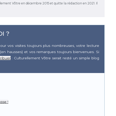
rellement Vôtre en décembre 2015 et quitte la rédaction en 2021. Il
I ?
our vos visites toujours plus nombreuses, votre lecture
(en hausses) et vos remarques toujours bienvenues. Si
ribuer
: Culturellement Vôtre serait resté un simple blog
r
pp
sse !