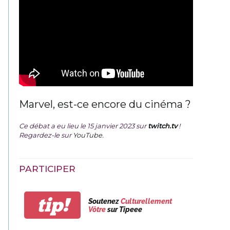
Marvel, est-ce encore du cinéma ?
Ce débat a eu lieu le 15 janvier 2023 sur
twitch.tv
!
Regardez-le sur
YouTube
.
PARTICIPER
tip!
Soutenez
Culturellement
Vôtre
sur Tipeee