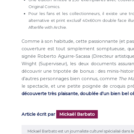
Original Comics.
Pour les fans et les collectionneurs, il existe une 
alternative et print exclusif 40x60cm double face illu
Afterlife with Archie.
Comme à son habitude, cette passionnante (et pass
couverture est tout simplement somptueuse, quel 
signée Roberto Aguirre-Sacasa (Directeur artistiq
Wright (Superviseur), les deux documents assurant
découvrir une tripotée de bonus : des minis-histoir
d’autres personnages bien connus, comme
The Ma
le spectacle, et une petite poignée de croquis pré
découverte très plaisante, doublée d’un bien bel o
Article écrit par
Mickaël Barbato
Mickaël Barbato est un journaliste culturel spécialisé dans 