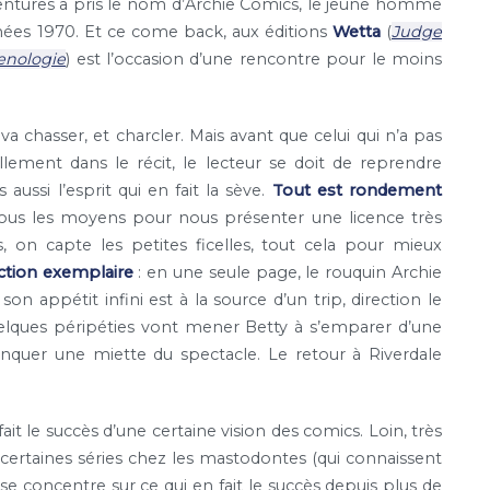
aventures a pris le nom d’Archie Comics, le jeune homme
nnées 1970. Et ce come back, aux éditions
Wetta
(
Judge
enologie
) est l’occasion d’une rencontre pour le moins
 chasser, et charcler. Mais avant que celui qui n’a pas
ment dans le récit, le lecteur se doit de reprendre
aussi l’esprit qui en fait la sève.
Tout est rondement
tous les moyens pour nous présenter une licence très
, on capte les petites ficelles, tout cela pour mieux
ction exemplaire
: en une seule page, le rouquin Archie
n appétit infini est à la source d’un trip, direction le
quelques péripéties vont mener Betty à s’emparer d’une
nquer une miette du spectacle. Le retour à Riverdale
ait le succès d’une certaine vision des comics. Loin, très
e certaines séries chez les mastodontes (qui connaissent
e se concentre sur ce qui en fait le succès depuis plus de