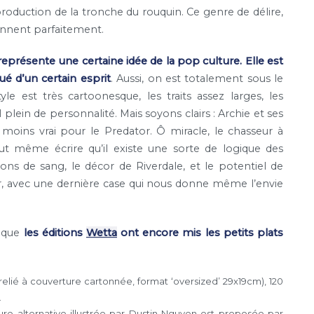
oduction de la tronche du rouquin. Ce genre de délire,
onnent parfaitement.
représente une certaine idée de la pop culture. Elle est
ué d’un certain esprit
. Aussi, on est totalement sous le
tyle est très cartoonesque, les traits assez larges, les
plein de personnalité. Mais soyons clairs : Archie et ses
t moins vrai pour le Predator. Ô miracle, le chasseur à
t même écrire qu’il existe une sorte de logique des
ons de sang, le décor de Riverdale, et le potentiel de
mer, avec une dernière case qui nous donne même l’envie
t que
les éditions
Wetta
ont encore mis les petits plats
:
relié à couverture cartonnée, format ‘oversized’ 29x19cm), 120
.
re alternative illustrée par Dustin Nguyen est proposée par