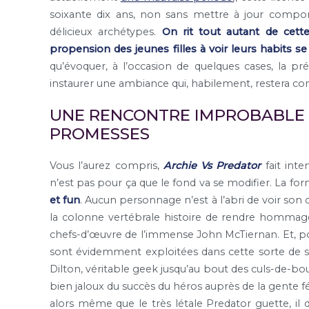
soixante dix ans, non sans mettre à jour compor
délicieux archétypes.
On rit tout autant de cett
propension des jeunes filles à voir leurs habits s
qu’évoquer, à l’occasion de quelques cases, la pré
instaurer une ambiance qui, habilement, restera con
UNE RENCONTRE IMPROBABLE Q
PROMESSES
Vous l’aurez compris,
Archie Vs Predator
fait inte
n’est pas pour ça que le fond va se modifier. La for
et fun
. Aucun personnage n’est à l’abri de voir so
la colonne vertébrale histoire de rendre hommage 
chefs-d’œuvre de l’immense John McTiernan. Et, pou
sont évidemment exploitées dans cette sorte de su
Dilton, véritable geek jusqu’au bout des culs-de-bout
bien jaloux du succès du héros auprès de la gente fémi
alors même que le très létale Predator guette, il 