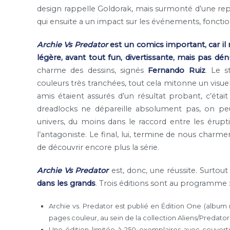
design rappelle Goldorak, mais surmonté d’une repr
qui ensuite a un impact sur les événements, foncti
Archie Vs Predator
est un comics important, car il 
légère, avant tout fun, divertissante, mais pas dén
charme des dessins, signés
Fernando Ruiz
. Le s
couleurs très tranchées, tout cela mitonne un visuel 
amis étaient assurés d’un résultat probant, c’étai
dreadlocks ne dépareille absolument pas, on peu
univers, du moins dans le raccord entre les érupti
l’antagoniste. Le final, lui, termine de nous char
de découvrir encore plus la série.
Archie Vs Predator
est, donc, une réussite. Surtou
dans les grands
. Trois éditions sont au programme 
Archie vs. Predator est publié en Édition One (album 
pages couleur, au sein de la collection Aliens/Predator
Une édition limitée à 250 exemplaires avec couvertu