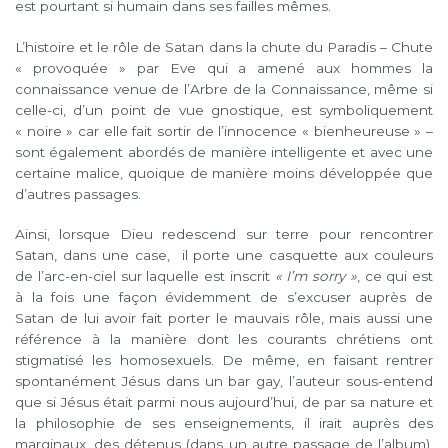
est pourtant si humain dans ses failles mêmes.
L’histoire et le rôle de Satan dans la chute du Paradis – Chute
« provoquée » par Eve qui a amené aux hommes la
connaissance venue de l’Arbre de la Connaissance, même si
celle-ci, d’un point de vue gnostique, est symboliquement
« noire » car elle fait sortir de l’innocence « bienheureuse » –
sont également abordés de manière intelligente et avec une
certaine malice, quoique de manière moins développée que
d’autres passages.
Ainsi, lorsque Dieu redescend sur terre pour rencontrer
Satan, dans une case, il porte une casquette aux couleurs
de l’arc-en-ciel sur laquelle est inscrit
« I’m sorry »
, ce qui est
à la fois une façon évidemment de s’excuser auprès de
Satan de lui avoir fait porter le mauvais rôle, mais aussi une
référence à la manière dont les courants chrétiens ont
stigmatisé les homosexuels. De même, en faisant rentrer
spontanément Jésus dans un bar gay, l’auteur sous-entend
que si Jésus était parmi nous aujourd’hui, de par sa nature et
la philosophie de ses enseignements, il irait auprès des
marginaux, des détenus (dans un autre passage de l’album),