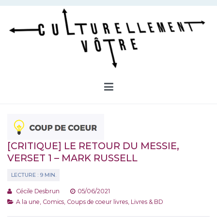
Aller
au
contenu
Culturellement Vôtre
Webzine Culturel
[CRITIQUE] LE RETOUR DU MESSIE,
VERSET 1 – MARK RUSSELL
Cécile Desbrun
05/06/2021
A la une
,
Comics
,
Coups de coeur livres
,
Livres & BD