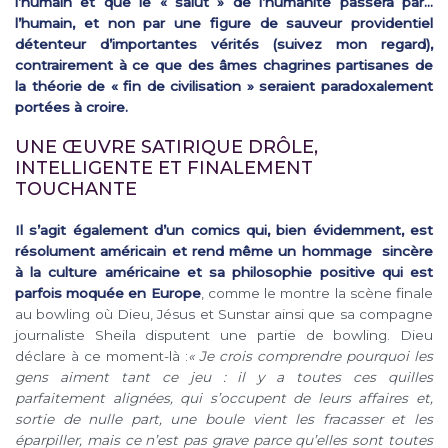
l’humain et que le « salut » de l’humanité passera par…
l’humain, et non par une figure de sauveur providentiel
détenteur d’importantes vérités (suivez mon regard),
contrairement à ce que des âmes chagrines partisanes de
la théorie de « fin de civilisation » seraient paradoxalement
portées à croire.
UNE ŒUVRE SATIRIQUE DRÔLE,
INTELLIGENTE ET FINALEMENT
TOUCHANTE
Il s’agit également d’un comics qui, bien évidemment, est
résolument américain et rend même un hommage sincère
à la culture américaine et sa philosophie positive qui est
parfois moquée en Europe
, comme le montre la scène finale
au bowling où Dieu, Jésus et Sunstar ainsi que sa compagne
journaliste Sheila disputent une partie de bowling. Dieu
déclare à ce moment-là :
« Je crois comprendre pourquoi les
gens aiment tant ce jeu : il y a toutes ces quilles
parfaitement alignées, qui s’occupent de leurs affaires et,
sortie de nulle part, une boule vient les fracasser et les
éparpiller, mais ce n’est pas grave parce qu’elles sont toutes