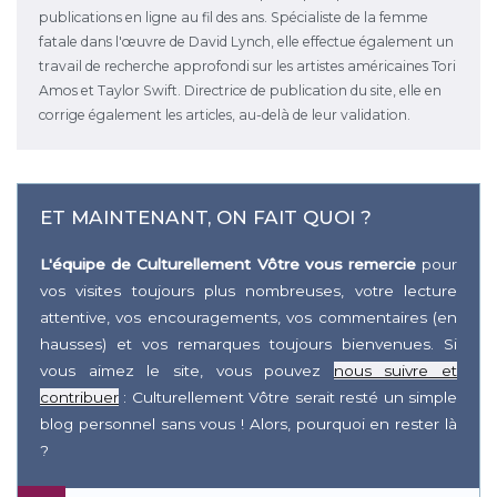
publications en ligne au fil des ans. Spécialiste de la femme
fatale dans l'œuvre de David Lynch, elle effectue également un
travail de recherche approfondi sur les artistes américaines Tori
Amos et Taylor Swift. Directrice de publication du site, elle en
corrige également les articles, au-delà de leur validation.
ET MAINTENANT, ON FAIT QUOI ?
L'équipe de Culturellement Vôtre vous remercie
pour
vos visites toujours plus nombreuses, votre lecture
attentive, vos encouragements, vos commentaires (en
hausses) et vos remarques toujours bienvenues. Si
vous aimez le site, vous pouvez
nous suivre et
contribuer
: Culturellement Vôtre serait resté un simple
blog personnel sans vous ! Alors, pourquoi en rester là
?