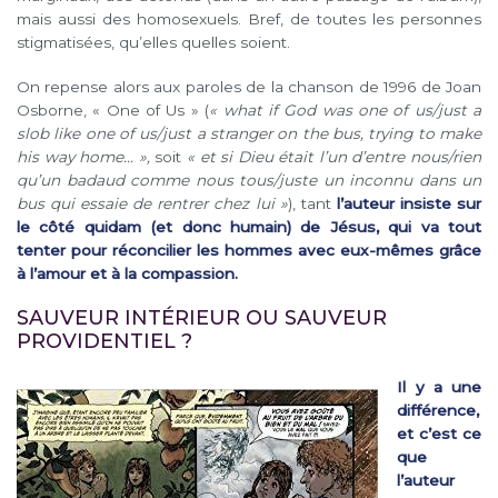
mais aussi des homosexuels. Bref, de toutes les personnes
stigmatisées, qu’elles quelles soient.
On repense alors aux paroles de la chanson de 1996 de Joan
Osborne, « One of Us » (
« what if God was one of us/just a
slob like one of us/just a stranger on the bus, trying to make
his way home… »,
soit
« et si Dieu était l’un d’entre nous/rien
qu’un badaud comme nous tous/juste un inconnu dans un
bus qui essaie de rentrer chez lui »
), tant
l’auteur insiste sur
le côté quidam (et donc humain) de Jésus, qui va tout
tenter pour réconcilier les hommes avec eux-mêmes grâce
à l’amour et à la compassion.
SAUVEUR INTÉRIEUR OU SAUVEUR
PROVIDENTIEL ?
Il y a une
différence,
et c’est ce
que
l’auteur