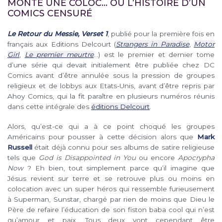
MONTE UNE COLOC… OU L’HISTOIRE D’UN
COMICS CENSURÉ
Le Retour du Messie, Verset 1
, publié pour la première fois en
français aux Editions Delcourt (
Strangers in Paradise
,
Motor
Girl
,
Le premier meurtre
…) est le premier et dernier tome
d’une série qui devait initialement être publiée chez DC
Comics avant d’être annulée sous la pression de groupes
religieux et de lobbys aux Etats-Unis, avant d’être repris par
Ahoy Comics, qui la fit paraître en plusieurs numéros réunis
dans cette intégrale des
éditions Delcourt
.
Alors, qu’est-ce qui a à ce point choqué les groupes
Américains pour pousser à cette décision alors que
Mark
Russell
était déjà connu pour ses albums de satire religieuse
tels que
God is Disappointed in You
ou encore
Apocrypha
Now
? Eh bien, tout simplement parce qu’il imagine que
Jésus revient sur terre et se retrouve plus ou moins en
colocation avec un super héros qui ressemble furieusement
à Superman, Sunstar, chargé par rien de moins que Dieu le
Père de refaire l’éducation de son fiston baba cool qui n’est
qu’amour et paix. Tous deux vont cependant être