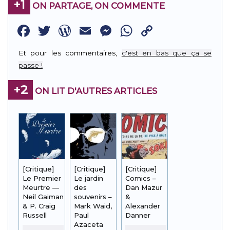
+1
ON PARTAGE, ON COMMENTE
Facebook
Twitter
WordPress
Email
Messenger
WhatsApp
Copy
Link
Et pour les commentaires,
c'est en bas que ça se
passe !
+2
ON LIT D'AUTRES ARTICLES
[Critique]
[Critique]
[Critique]
Le Premier
Le jardin
Comics –
Meurtre —
des
Dan Mazur
Neil Gaiman
souvenirs –
&
& P. Craig
Mark Waid,
Alexander
Russell
Paul
Danner
Azaceta