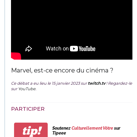
Marvel, est-ce encore du cinéma ?
Ce débat a eu lieu le 15 janvier 2023 sur
twitch.tv
! Regardez-le
sur
YouTube
.
PARTICIPER
tip!
Soutenez
Culturellement Vôtre
sur
Tipeee