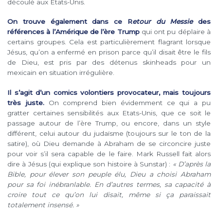
découlé aux Etats-Unis.
On trouve également dans ce R
etour du Messie
des
références à l’Amérique de l’ère Trump
qui ont pu déplaire à
certains groupes. Cela est particulièrement flagrant lorsque
Jésus, qu’on a enfermé en prison parce qu’il disait être le fils
de Dieu, est pris par des détenus skinheads pour un
mexicain en situation irrégulière.
Il s’agit d’un comics volontiers provocateur, mais toujours
très juste.
On comprend bien évidemment ce qui a pu
gratter certaines sensibilités aux Etats-Unis, que ce soit le
passage autour de l’ère Trump, ou encore, dans un style
différent, celui autour du judaïsme (toujours sur le ton de la
satire), où Dieu demande à Abraham de se circoncire juste
pour voir s’il sera capable de le faire. Mark Russell fait alors
dire à Jésus (qui explique son histoire à Sunstar) :
« D’après la
Bible, pour élever son peuple élu, Dieu a choisi Abraham
pour sa foi inébranlable. En d’autres termes, sa capacité à
croire tout ce qu’on lui disait, même si ça paraissait
totalement insensé. »