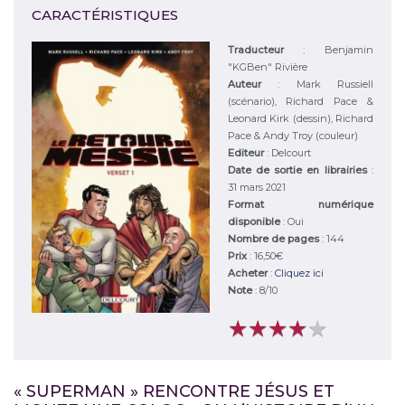
CARACTÉRISTIQUES
Traducteur
: Benjamin
"KGBen" Rivière
Auteur
:
Mark Russiell
(scénario), Richard Pace &
Leonard Kirk (dessin), Richard
Pace & Andy Troy (couleur)
Editeur
:
Delcourt
Date de sortie en librairies
:
31 mars 2021
Format numérique
disponible
: Oui
Nombre de pages
: 144
Prix
: 16,50€
Acheter
:
Cliquez ici
Note
:
8
/
10
★
★
★
★
★
★
★
★
★
★
« SUPERMAN » RENCONTRE JÉSUS ET