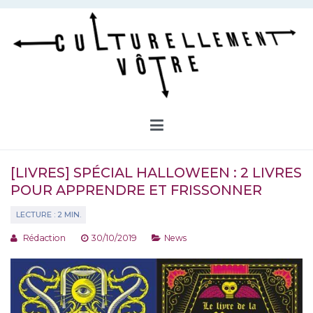
Aller
au
contenu
Culturellement Vôtre
Webzine Culturel
[LIVRES] SPÉCIAL HALLOWEEN : 2 LIVRES
POUR APPRENDRE ET FRISSONNER
Rédaction
30/10/2019
News