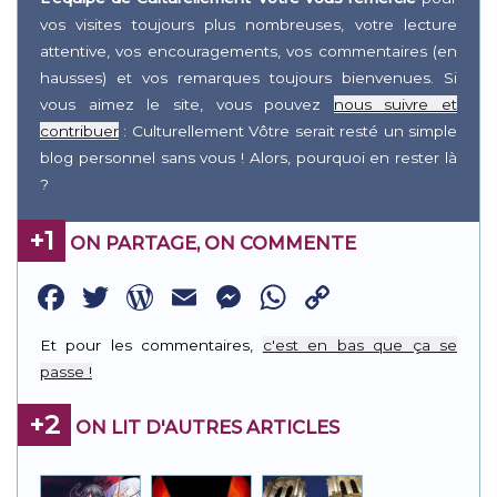
vos visites toujours plus nombreuses, votre lecture
attentive, vos encouragements, vos commentaires (en
hausses) et vos remarques toujours bienvenues. Si
vous aimez le site, vous pouvez
nous suivre et
contribuer
: Culturellement Vôtre serait resté un simple
blog personnel sans vous ! Alors, pourquoi en rester là
?
+1
ON PARTAGE, ON COMMENTE
Facebook
Twitter
WordPress
Email
Messenger
WhatsApp
Copy
Link
Et pour les commentaires,
c'est en bas que ça se
passe !
+2
ON LIT D'AUTRES ARTICLES