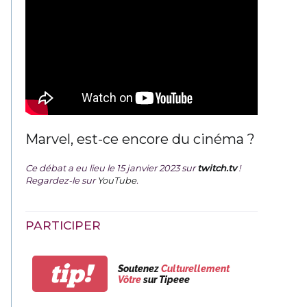
Marvel, est-ce encore du cinéma ?
Ce débat a eu lieu le 15 janvier 2023 sur
twitch.tv
!
Regardez-le sur
YouTube
.
PARTICIPER
tip!
Soutenez
Culturellement
Vôtre
sur Tipeee