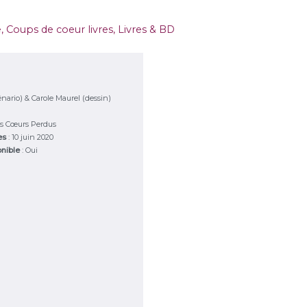
e
,
Coups de coeur livres
,
Livres & BD
nario) & Carole Maurel (dessin)
es Cœurs Perdus
ies
: 10 juin 2020
onible
: Oui