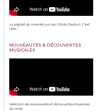
La
playlist du mois de juin
par Cécile Desbun. C’est
l’été !
NOUVEAUTÉS & DÉCOUVERTES
MUSICALES
Sélection de
nouveautés et découvertes musicales
du mois
.