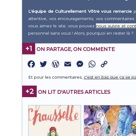
L'équipe de Culturellement Vôtre vous remercie
p
attentive, vos encouragements, vos commentaires 
vous aimez le site, vous pouvez
nous suivre et cont
personnel sans vous ! Alors, pourquoi en rester là ?
+1
ON PARTAGE, ON COMMENTE
Facebook
Twitter
WordPress
Email
Messenge
WhatsA
Copy
Link
Et pour les commentaires,
c'est en bas que ça se pa
+2
ON LIT D'AUTRES ARTICLES