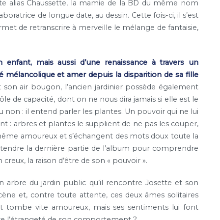
tte alias Chaussette, la mamie de la BD du même nom
boratrice de longue date, au dessin. Cette fois-ci, il s’est
rmet de retranscrire à merveille le mélange de fantaisie,
 enfant, mais aussi d’une renaissance à travers un
élancolique et amer depuis la disparition de sa fille
t son air bougon, l’ancien jardinier possède également
le de capacité, dont on ne nous dira jamais si elle est le
 non : il entend parler les plantes. Un pouvoir qui ne lui
t : arbres et plantes le supplient de ne pas les couper,
nt même amoureux et s’échangent des mots doux toute la
a attendre la dernière partie de l’album pour comprendre
 creux, la raison d’être de son « pouvoir ».
n arbre du jardin public qu’il rencontre Josette et son
 scène et, contre toute attente, ces deux âmes solitaires
ot tombe vite amoureux, mais ses sentiments lui font
rière l’étrangeté de son comportement ?