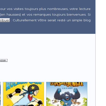
our vos visites toujours plus nombreuses, votre lecture
(en hausses) et vos remarques toujours bienvenues. Si
ribuer
: Culturellement Vôtre serait resté un simple blog
r
pp
sse !