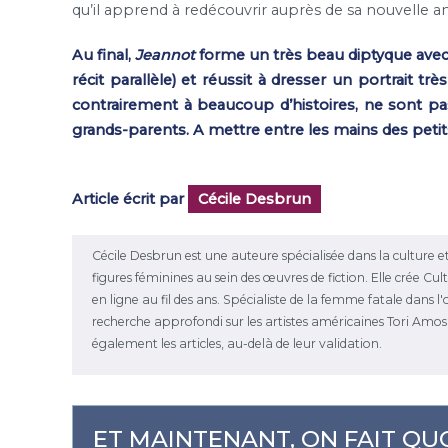
qu’il apprend à redécouvrir auprès de sa nouvelle a
Au final,
Jeannot
forme un très beau diptyque ave
récit parallèle) et réussit à dresser un portrait t
contrairement à beaucoup d’histoires, ne sont p
grands-parents. A mettre entre les mains des pet
Article écrit par
Cécile Desbrun
Cécile Desbrun est une auteure spécialisée dans la culture et
figures féminines au sein des œuvres de fiction. Elle crée C
en ligne au fil des ans. Spécialiste de la femme fatale dans 
recherche approfondi sur les artistes américaines Tori Amos et
également les articles, au-delà de leur validation.
ET MAINTENANT, ON FAIT QUO