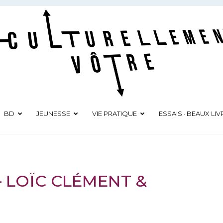
Culturellement Vôtre
Webzine Culturel
BD
JEUNESSE
VIE PRATIQUE
ESSAIS · BEAUX LIV
– LOÏC CLÉMENT &