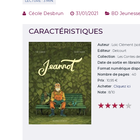
Cécile Desbrun
31/01/2021
BD Jeuness
CARACTÉRISTIQUES
Auteur
:
Loïc Clément (scé
Editeur
:
Delcourt
Collection
: Les Contes d
Date de sortie en librair
Format numérique disp
Nombre de pages
: 40
Prix
: 10,95 €
Acheter
:
Cliquez ici
Note
:
8
/
10
★
★
★
★
★
★
★
★
★
★