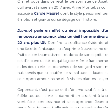
On retrouve dans ce récit le personnage de Jose
qu’il avait réalisée en 2017 avec Anne Montel, sa colla
associé à
Carole Maurel
, dont le style personnel pe
émotion et gravité qui se dégage de l’histoire.
Jeannot
parle en effet du deuil impossible d’un
renouveau amoureux chez un vieil homme divorcé m
20 ans plus tôt.
Derrière sa souffrance évidente e
une facette fantasque qui s’exprime à travers une drô
fruit de son traumatisme – et donc de son esprit – ou
est d’aucune utilité et qui l’agace même franchemen
et les deux « vieilles branches » de son jardin so
nuit tandis que lui souffre de sa solitude. Il faudr
ce rapport amour-haine vis-à-vis des plantes – et, en
Cependant, c’est parce qu’il s’énerve seul face à u
fidèle toutou. La vieille dame rit en assistant à la
vont faire connaissance et se rapprocher. Jeann
peur. Josette saura-t-elle voir ce qui se cache der