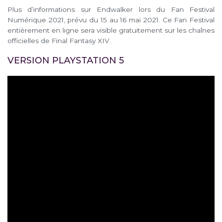
Plus d’informations sur Endwalker lors du Fan Festival
Numérique 2021, prévu du 15 au 16 mai 2021. Ce Fan Festival
entièrement en ligne sera visible gratuitement sur les chaînes
officielles de Final Fantasy XIV.
VERSION PLAYSTATION 5