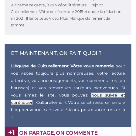
le cinéma de genre, jeux vidéos, littérature. Il rejoint
Culturellement Vôtre en décembre 2015 et quitte la rédaction
en 2021. Il lance Jeux Vidéo Plus. Manque clairement de
sommeil.
ET MAINTENANT, ON FAIT QUOI ?
L'équipe de Culturellement Vôtre vous remercie
pour
vos visites toujours plus nombreuses, votre lecture
attentive, vos encouragements, vos commentaires (en
hausses) et vos remarques toujours bienvenues. Si
vous aimez le site, vous pouvez
nous suivre et
contribuer
: Culturellement Vôtre serait resté un simple
blog personnel sans vous ! Alors, pourquoi en rester là
?
+1
ON PARTAGE, ON COMMENTE