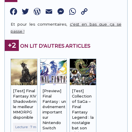
Facebook
Twitter
WordPress
Email
Messenger
WhatsApp
Copy
Link
Et pour les commentaires,
c'est en bas que ça se
passe !
+2
ON LIT D'AUTRES ARTICLES
[Test] Final
[Preview]
[Test]
Fantasy XIV
Final
Collection
Shadowbringers:
Fantasy : un
of SaGa –
le meilleur
événement
Final
MMORPG
important
Fantasy
disponible
sur
Legend : la
Nintendo
nostalgie
Switch
bat son