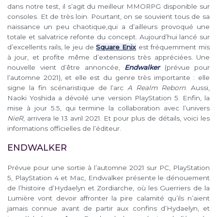
dans notre test, il s’agit du meilleur MMORPG disponible sur
consoles. Et de très loin. Pourtant, on se souvient tous de sa
naissance un peu chaotique,qui a d’ailleurs provoqué une
totale et salvatrice refonte du concept. Aujourd’hui lancé sur
d’excellents rails, le jeu de
Square Enix
est fréquemment mis
à jour, et profite même d’extensions très appréciées. Une
nouvelle vient d’être annoncée,
Endwalker
(prévue pour
l’automne 2021), et elle est du genre très importante : elle
signe la fin scénaristique de l’arc
A Realm Reborn
. Aussi,
Naoki Yoshida a dévoilé une version PlayStation 5. Enfin, la
mise à jour 5.5, qui termine la collaboration avec l’univers
NieR
, arrivera le 13 avril 2021. Et pour plus de détails, voici les
informations officielles de l’éditeur.
ENDWALKER
Prévue pour une sortie à l’automne 2021 sur PC, PlayStation
5, PlayStation 4 et Mac, Endwalker présente le dénouement
de l’histoire d’Hydaelyn et Zordiarche, où les Guerriers de la
Lumière vont devoir affronter la pire calamité qu’ils n’aient
jamais connue avant de partir aux confins d’Hydaelyn, et