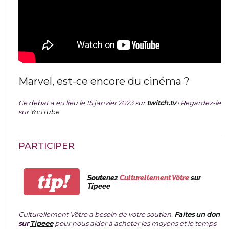
Marvel, est-ce encore du cinéma ?
Ce débat a eu lieu le 15 janvier 2023 sur
twitch.tv
! Regardez-le
sur
YouTube
.
PARTICIPER
tip!
Soutenez
Culturellement Vôtre
sur
Tipeee
Culturellement Vôtre a besoin de votre soutien.
Faites un don
sur
Tipeee
pour nous aider à acheter les moyens et le temps