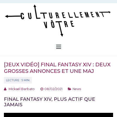
Aller
au
contenu
Culturellement Vôtre
Webzine Culturel
[JEUX VIDÉO] FINAL FANTASY XIV : DEUX
GROSSES ANNONCES ET UNE MAJ
Mickaël Barbato
08/02/2021
News
FINAL FANTASY XIV, PLUS ACTIF QUE
JAMAIS