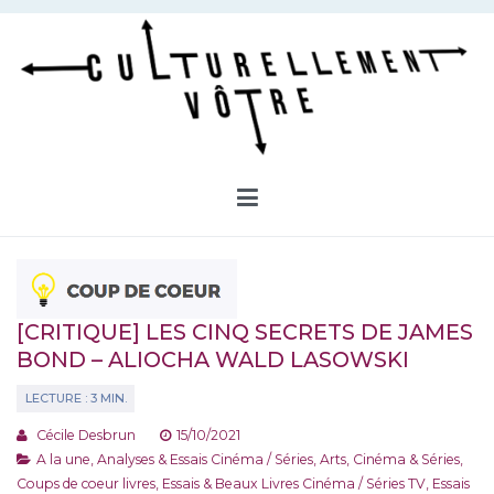
Aller
au
contenu
Culturellement Vôtre
Webzine Culturel
[CRITIQUE] LES CINQ SECRETS DE JAMES
BOND – ALIOCHA WALD LASOWSKI
Cécile Desbrun
15/10/2021
A la une
,
Analyses & Essais Cinéma / Séries
,
Arts, Cinéma & Séries
,
Coups de coeur livres
,
Essais & Beaux Livres Cinéma / Séries TV
,
Essais