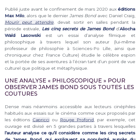
Publié juste avant le confinement de mars 2020 aux
éditions
Max Milo
, alors que le dernier
James Bond
avec Daniel Craig,
Mourir peut attendre
, devait sortir en salles pendant la
période estivale,
Les cinq secrets de James Bond
d’
Aliocha
Wald Lasowski
est un essai d’analyse filmique et
philosophique à travers lequel son auteur (lui-même
professeur de philosophie à Sciences-Po Lille, ainsi que
chroniqueur chez France Culture) étudie le célèbre espion
et la portée de ses aventures à l’écran tant d’un point de vue
culturel que politique et métaphysique.
UNE ANALYSE « PHILOSCOPIQUE » POUR
OBSERVER JAMES BOND SOUS TOUTES LES
COUTURES
Dense mais néanmoins accessible aux lecteurs cinéphiles
habitués aux essais sur le cinéma comme ceux proposés par
les éditions
Capricci
ou
Rouge Profond
, par exemple, cet
ouvrage est divisé en 5 grandes parties à travers lesquelles
l’auteur analyse ce qu’il considère comme les cinq secrets
de James Bond, qui expliquent sa popularité auprès du