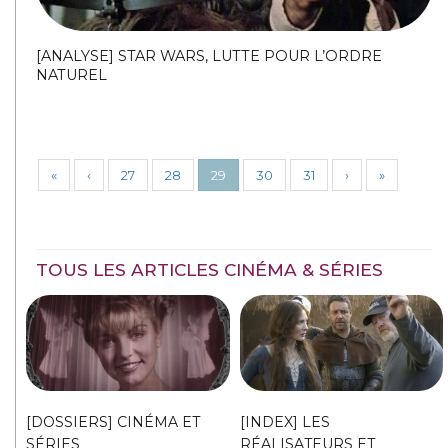
[ANALYSE] STAR WARS, LUTTE POUR L’ORDRE
NATUREL
«
‹
27
28
29
30
31
›
»
TOUS LES ARTICLES CINÉMA & SÉRIES
[DOSSIERS] CINÉMA ET
[INDEX] LES
SÉRIES
RÉALISATEURS ET