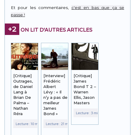
Link
Et pour les commentaires,
c'est en bas que ça se
passe !
+2
ON LIT D'AUTRES ARTICLES
[Critique]
[Interview]
[Critique]
Outrages,
Frédéric
James
de Daniel
Albert
Bond T 2 –
Lang à
Lévy : « Il
Warren
Brian De
n’y a pas de
Ellis, Jason
Palma –
meilleur
Masters
Nathan
James
Réra
Bond »