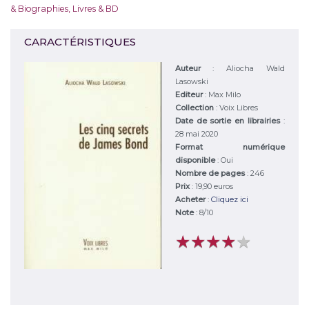
& Biographies
,
Livres & BD
CARACTÉRISTIQUES
Auteur
:
Aliocha Wald
Lasowski
Editeur
:
Max Milo
Collection
: Voix Libres
Date de sortie en librairies
:
28 mai 2020
Format numérique
disponible
: Oui
Nombre de pages
: 246
Prix
: 19,90 euros
Acheter
:
Cliquez ici
Note
:
8
/
10
★
★
★
★
★
★
★
★
★
★