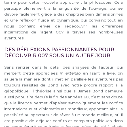
terme pour cette nouvelle approche : la philoscopie. Cela
participe pleinement à la singularité de l’ouvrage, qui se
dévore facilement grâce à des chapitres bien dimensionnés
et une réflexion fluide et dynamique, qui convainc tout en
nous donnant envie de redécouvrir les différentes
incarnations de l’agent 007 à travers ses nombreuses
aventures.
DES RÉFLEXIONS PASSIONNANTES POUR
DÉCOUVRIR 007 SOUS UN AUTRE JOUR
Sans rentrer dans le détail des analyses de l’auteur, qui
méritent d’être appréciées
in extenso
en lisant le livre, on
saluera la manière dont il met en parallèle les aventures pas
toujours réalistes de Bond avec notre propre rapport à la
géopolitique. Il théorise ainsi que si James Bond demeure
aussi populaire depuis la fin des années 60, c’est sans doute
que la licence permet d’apaiser symboliquement les conflits
internationaux et diplomatiques mondiaux, apportant ainsi la
possibilité au spectateur de rêver à un monde meilleur, où il
est possible de déjouer conflits et complots politiques dans
un cadre feutré voire ludique (casino, piste de ski…) plutôt