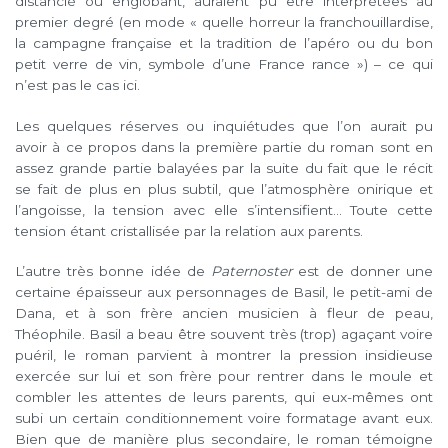
distancié ou englobant, auraient pu être interprétées au
premier degré (en mode « quelle horreur la franchouillardise,
la campagne française et la tradition de l’apéro ou du bon
petit verre de vin, symbole d’une France rance ») – ce qui
n’est pas le cas ici.
Les quelques réserves ou inquiétudes que l’on aurait pu
avoir à ce propos dans la première partie du roman sont en
assez grande partie balayées par la suite du fait que le récit
se fait de plus en plus subtil, que l’atmosphère onirique et
l’angoisse, la tension avec elle s’intensifient… Toute cette
tension étant cristallisée par la relation aux parents.
L’autre très bonne idée de
Paternoster
est de donner une
certaine épaisseur aux personnages de Basil, le petit-ami de
Dana, et à son frère ancien musicien à fleur de peau,
Théophile. Basil a beau être souvent très (trop) agaçant voire
puéril, le roman parvient à montrer la pression insidieuse
exercée sur lui et son frère pour rentrer dans le moule et
combler les attentes de leurs parents, qui eux-mêmes ont
subi un certain conditionnement voire formatage avant eux.
Bien que de manière plus secondaire, le roman témoigne