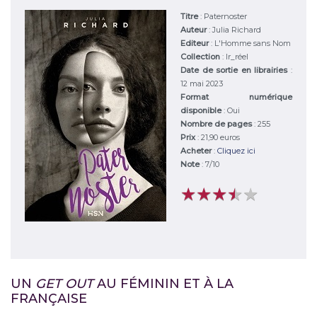
Titre
:
Paternoster
Auteur
:
Julia Richard
Editeur
:
L'Homme sans Nom
Collection
: Ir_réel
Date de sortie en librairies
:
12 mai 2023
Format numérique
disponible
: Oui
Nombre de pages
: 255
Prix
: 21,90 euros
Acheter
:
Cliquez ici
Note
:
7
/
10
★
★
★
★
★
★
★
★
★
★
UN
GET OUT
AU FÉMININ ET À LA
FRANÇAISE