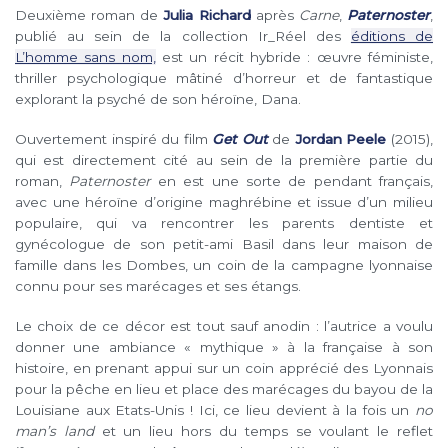
Deuxième roman de
Julia Richard
après
Carne
,
Paternoster
,
publié au sein de la collection Ir_Réel des
éditions de
L’homme sans nom,
est un récit hybride : œuvre féministe,
thriller psychologique mâtiné d’horreur et de fantastique
explorant la psyché de son héroïne, Dana.
Ouvertement inspiré du film
Get Out
de
Jordan Peele
(2015),
qui est directement cité au sein de la première partie du
roman,
Paternoster
en est une sorte de pendant français,
avec une héroïne d’origine maghrébine et issue d’un milieu
populaire, qui va rencontrer les parents dentiste et
gynécologue de son petit-ami Basil dans leur maison de
famille dans les Dombes, un coin de la campagne lyonnaise
connu pour ses marécages et ses étangs.
Le choix de ce décor est tout sauf anodin : l’autrice a voulu
donner une ambiance « mythique » à la française à son
histoire, en prenant appui sur un coin apprécié des Lyonnais
pour la pêche en lieu et place des marécages du bayou de la
Louisiane aux Etats-Unis ! Ici, ce lieu devient à la fois un
no
man’s land
et un lieu hors du temps se voulant le reflet