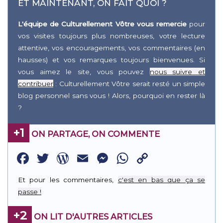
ET MAINTENANT, ON FAIT QUOI ?
L'équipe de Culturellement Vôtre vous remercie
pour
vos visites toujours plus nombreuses, votre lecture
attentive, vos encouragements, vos commentaires (en
hausses) et vos remarques toujours bienvenues. Si
vous aimez le site, vous pouvez
nous suivre et
contribuer
: Culturellement Vôtre serait resté un simple
blog personnel sans vous ! Alors, pourquoi en rester là
?
+1
ON PARTAGE, ON COMMENTE
Facebook
Twitter
WordPress
Email
Messenger
WhatsApp
Copy
Link
Et pour les commentaires,
c'est en bas que ça se
passe !
+2
ON LIT D'AUTRES ARTICLES