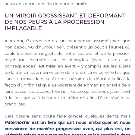
aussi des peurs des fils de bonne famille.
UN MIROIR GROSSISSANT ET DÉFORMANT
DE NOS PEURS À LA PROGRESSION
IMPLACABLE
Alors oui,
Paternoster
est un cauchemar assumé (bien que
non dépourvu d’humour noir, présent d’un bout à l’autre), où
seuls les points négatifs de notre société et de la pression
psychique exercée sur les individus (avec toutes ses
conséquences) est mise en avant – y compris sur les sujets
de la transmission ou encore du mérite. Là encore, le fait que
l’on se trouve dans la tête de l’héroïne du début à la fin à la
façon d’un film tel que
Le locataire
de Roman Polanski aide à
faire passer cet aspect très noir, où ce qui est sous-jacent est
à la fois grossi à la loupe et déformé afin d’être révélé au
grand jour.
Cela pourra sans doute faire grincer quelques dents, mais
Paternoster
est un livre qui sait nous embarquer et nous
convaincre de manière progressive avec, qui plus est, un
véritable talent pour manier les genres et les tonalités dans