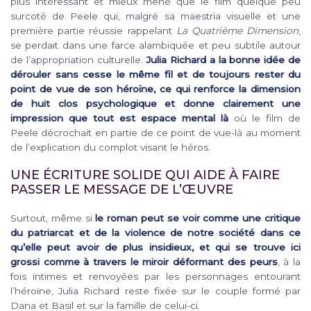
plus intéressant et mieux mené que le film quelque peu
surcoté de Peele qui, malgré sa maestria visuelle et une
première partie réussie rappelant
La Quatrième Dimension
,
se perdait dans une farce alambiquée et peu subtile autour
de l’appropriation culturelle.
Julia Richard a la bonne idée de
dérouler sans cesse le même fil et de toujours rester du
point de vue de son héroïne, ce qui renforce la dimension
de huit clos psychologique et donne clairement une
impression que tout est espace mental là
où le film de
Peele décrochait en partie de ce point de vue-là au moment
de l’explication du complot visant le héros.
UNE ÉCRITURE SOLIDE QUI AIDE À FAIRE
PASSER LE MESSAGE DE L’ŒUVRE
Surtout, même si
le roman peut se voir comme une critique
du patriarcat et de la violence de notre société dans ce
qu’elle peut avoir de plus insidieux, et qui se trouve ici
grossi comme à travers le miroir déformant des peurs
, à la
fois intimes et renvoyées par les personnages entourant
l’héroïne, Julia Richard reste fixée sur le couple formé par
Dana et Basil et sur la famille de celui-ci.