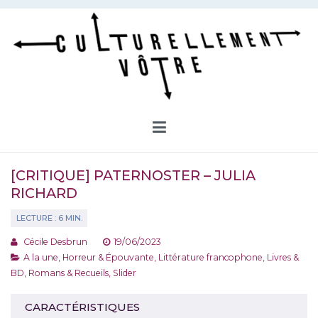
Aller
au
contenu
Culturellement Vôtre
Webzine Culturel
[CRITIQUE] PATERNOSTER – JULIA
RICHARD
Cécile Desbrun
19/06/2023
A la une
,
Horreur & Épouvante
,
Littérature francophone
,
Livres &
BD
,
Romans & Recueils
,
Slider
CARACTÉRISTIQUES