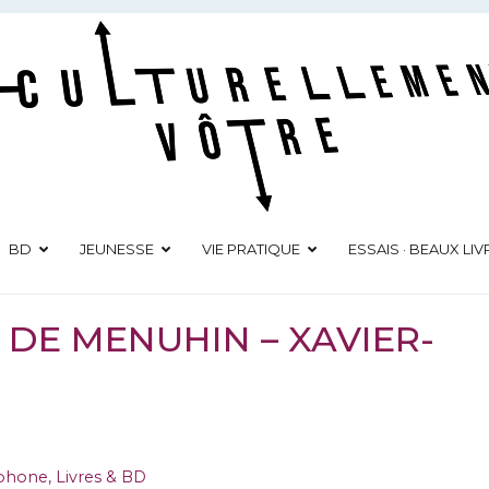
Culturellement Vôtre
Webzine Culturel
BD
JEUNESSE
VIE PRATIQUE
ESSAIS · BEAUX LIV
N DE MENUHIN – XAVIER-
ophone
,
Livres & BD