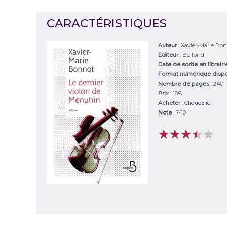
CARACTÉRISTIQUES
Auteur
:
Xavier-Marie Bo
Editeur
:
Belfond
Date de sortie en librair
Format numérique disp
Nombre de pages
: 240
Prix
: 18€
Acheter
:
Cliquez ici
Note
:
7
/
10
★
★
★
★
★
★
★
★
★
★