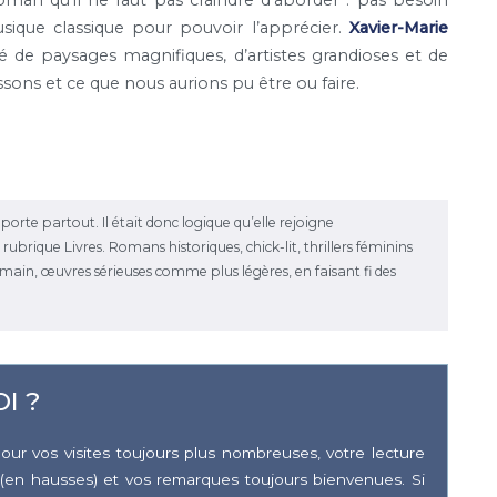
oman qu’il ne faut pas craindre d’aborder : pas besoin
sique classique pour pouvoir l’apprécier.
Xavier-Marie
 paysages magnifiques, d’artistes grandioses et de
sons et ce que nous aurions pu être ou faire.
emporte partout. Il était donc logique qu’elle rejoigne
ubrique Livres. Romans historiques, chick-lit, thrillers féminins
la main, œuvres sérieuses comme plus légères, en faisant fi des
I ?
our vos visites toujours plus nombreuses, votre lecture
(en hausses) et vos remarques toujours bienvenues. Si