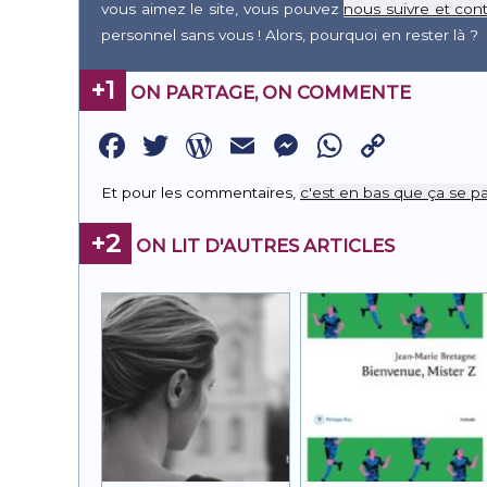
vous aimez le site, vous pouvez
nous suivre et cont
personnel sans vous ! Alors, pourquoi en rester là ?
+1
ON PARTAGE, ON COMMENTE
Facebook
Twitter
WordPress
Email
Messenge
WhatsA
Copy
Link
Et pour les commentaires,
c'est en bas que ça se pa
+2
ON LIT D'AUTRES ARTICLES