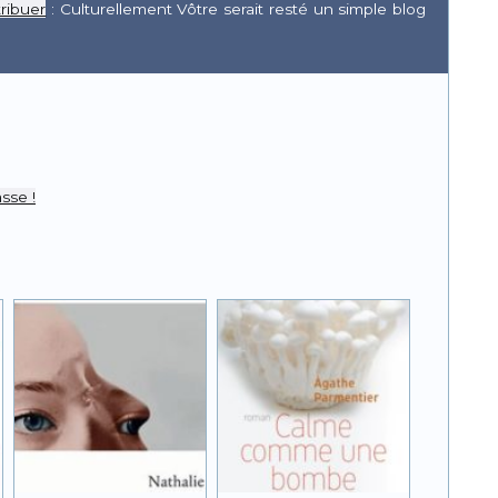
ribuer
: Culturellement Vôtre serait resté un simple blog
r
pp
sse !