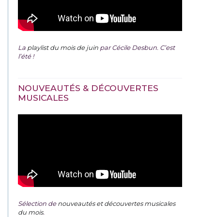
La
playlist du mois de juin
par Cécile Desbun. C’est
l’été !
NOUVEAUTÉS & DÉCOUVERTES
MUSICALES
Sélection de
nouveautés et découvertes musicales
du mois
.