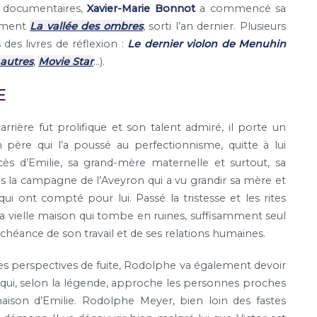
de documentaires,
Xavier-Marie Bonnot
a commencé sa
amment
La vallée des ombres
, sorti l’an dernier. Plusieurs
des livres de réflexion :
Le dernier violon de Menuhin
 autres
,
Movie Star
…).
E
rrière fut prolifique et son talent admiré, il porte un
 père qui l’a poussé au perfectionnisme, quitte à lui
cès d’Emilie, sa grand-mère maternelle et surtout, sa
dans la campagne de l’Aveyron qui a vu grandir sa mère et
ui ont compté pour lui. Passé la tristesse et les rites
la vielle maison qui tombe en ruines, suffisamment seul
échéance de son travail et de ses relations humaines.
es perspectives de fuite, Rodolphe va également devoir
ui, selon la légende, approche les personnes proches
aison d’Emilie. Rodolphe Meyer, bien loin des fastes