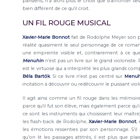
parisiens, n’a alors plus le choix que d’affronter s
bien différent de ce qu’il croit.
UN FIL ROUGE MUSICAL
Xavier-Marie Bonnot
fait de Rodolphe Meyer son pers
réalité quasiment le seul personnage de ce roman. 
une empreinte visible et, contrairement à ce que 
Menuhin
n’est pas un livre sur le grand violonist
est le virtuose qui a interprété les plus grands co
Béla Bartók
. Si ce livre n’est pas centré sur
Menuh
incitation à découvrir ou redécouvrir le puissant vio
Il agit ainsi comme un fil rouge dans les mémoir
parce qu’il fut son élève, mais également parce qu’
ce sont les instruments qui choisissent leur maîtr
les flash-back de Rodolphe,
Xavier-Marie Bonnot
,
les émotions ressenties par son personnage. S’i
qu’on lit les passages attitrés, il est plus que p