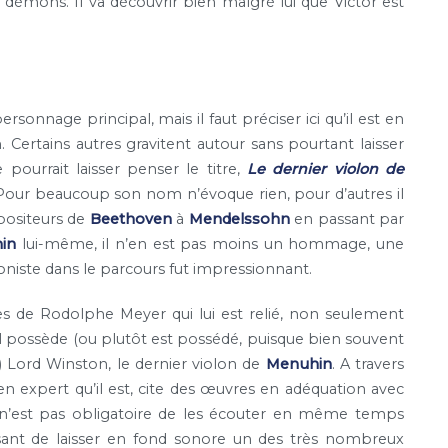
es démons. Il va découvrir bien malgré lui que Victor est
onnage principal, mais il faut préciser ici qu’il est en
Certains autres gravitent autour sans pourtant laisser
pourrait laisser penser le titre,
Le dernier violon de
e. Pour beaucoup son nom n’évoque rien, pour d’autres il
mpositeurs de
Beethoven
à
Mendelssohn
en passant par
in
lui-même, il n’en est pas moins un hommage, une
loniste dans le parcours fut impressionnant.
es de Rodolphe Meyer qui lui est relié, non seulement
il possède (ou plutôt est possédé, puisque bien souvent
e) Lord Winston, le dernier violon de
Menuhin
. A travers
 en expert qu’il est, cite des œuvres en adéquation avec
l n’est pas obligatoire de les écouter en même temps
laisant de laisser en fond sonore un des très nombreux