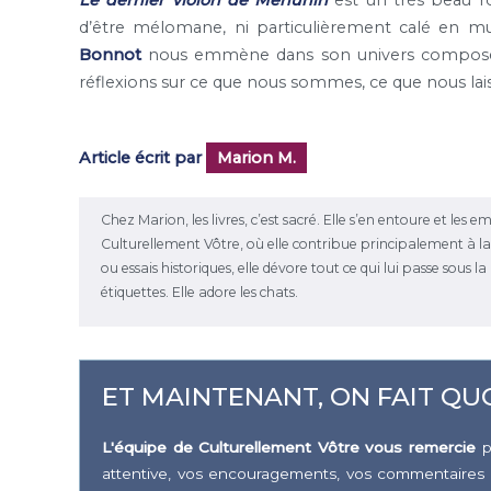
Le dernier violon de Menuhin
est un très beau r
d’être mélomane, ni particulièrement calé en mu
Bonnot
nous emmène dans son univers composé de
réflexions sur ce que nous sommes, ce que nous lais
Article écrit par
Marion M.
Chez Marion, les livres, c’est sacré. Elle s’en entoure et les 
Culturellement Vôtre, où elle contribue principalement à la r
ou essais historiques, elle dévore tout ce qui lui passe sous 
étiquettes. Elle adore les chats.
ET MAINTENANT, ON FAIT QUO
L'équipe de Culturellement Vôtre vous remercie
p
attentive, vos encouragements, vos commentaires 