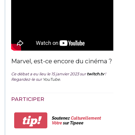
Marvel, est-ce encore du cinéma ?
Ce débat a eu lieu le 15 janvier 2023 sur
twitch.tv
!
Regardez-le sur
YouTube
.
PARTICIPER
tip!
Soutenez
Culturellement
Vôtre
sur Tipeee