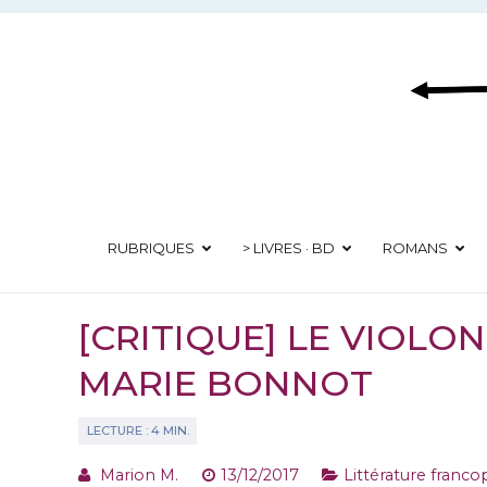
Aller
au
contenu
RUBRIQUES
> LIVRES · BD
ROMANS
[CRITIQUE] LE VIOLO
MARIE BONNOT
Marion M.
13/12/2017
Littérature franc