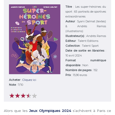
Titre
:
Les super-héroïnes du
sport : 65 portraits de sportives
extraordinaires
Auteur
:
Syani Dalmat (textes)
& Andrès Ramos
(illustrations)
Illustrateur(s)
:
Andrès Ramos
Editeur
:
Talent Editions
Collection
: Talent Sport
Date de sortie en librairies
:
10 avril 2024
Format numérique
disponible
: Non
Nombre de pages
: 152
Prix
: 15,90 euros
Acheter
:
Cliquez ici
Note
:
7
/
10
★
★
★
★
★
★
★
★
★
★
Alors que les
Jeux Olympiques 2024
s’achèvent à Paris ce