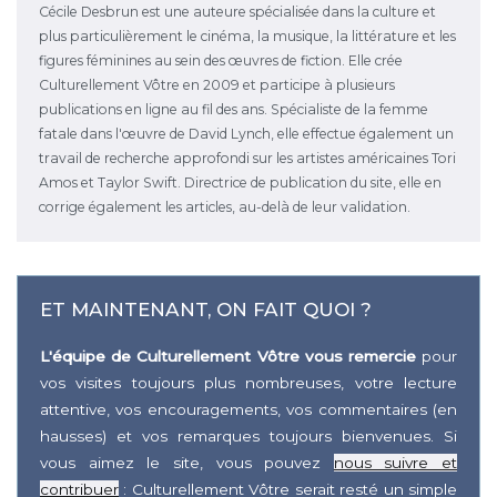
Cécile Desbrun est une auteure spécialisée dans la culture et
plus particulièrement le cinéma, la musique, la littérature et les
figures féminines au sein des œuvres de fiction. Elle crée
Culturellement Vôtre en 2009 et participe à plusieurs
publications en ligne au fil des ans. Spécialiste de la femme
fatale dans l'œuvre de David Lynch, elle effectue également un
travail de recherche approfondi sur les artistes américaines Tori
Amos et Taylor Swift. Directrice de publication du site, elle en
corrige également les articles, au-delà de leur validation.
ET MAINTENANT, ON FAIT QUOI ?
L'équipe de Culturellement Vôtre vous remercie
pour
vos visites toujours plus nombreuses, votre lecture
attentive, vos encouragements, vos commentaires (en
hausses) et vos remarques toujours bienvenues. Si
vous aimez le site, vous pouvez
nous suivre et
contribuer
: Culturellement Vôtre serait resté un simple