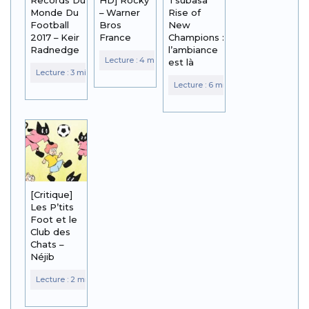
Monde Du
– Warner
Rise of
Football
Bros
New
2017 – Keir
France
Champions :
Radnedge
l’ambiance
est là
[Critique]
Les P’tits
Foot et le
Club des
Chats –
Néjib