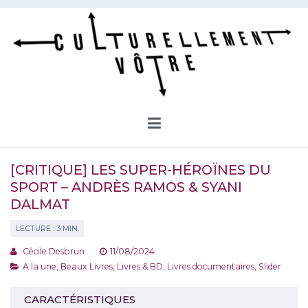
Aller
au
contenu
Culturellement Vôtre
Webzine Culturel
[CRITIQUE] LES SUPER-HÉROÏNES DU
SPORT – ANDRÈS RAMOS & SYANI
DALMAT
Cécile Desbrun
11/08/2024
A la une
,
Beaux Livres
,
Livres & BD
,
Livres documentaires
,
Slider
CARACTÉRISTIQUES