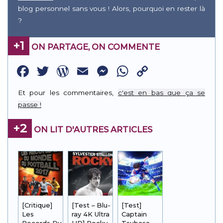
blog personnel sans vous ! Alors, pourquoi en rester là
?
+1
ON PARTAGE, ON COMMENTE
Facebook
Twitter
WordPress
Email
Messenger
WhatsApp
Copy
Link
Et pour les commentaires,
c'est en bas que ça se
passe !
+2
ON LIT D'AUTRES ARTICLES
[Critique]
[Test – Blu-
[Test]
Les
ray 4K Ultra
Captain
Records Du
HD] Rocky
Tsubasa