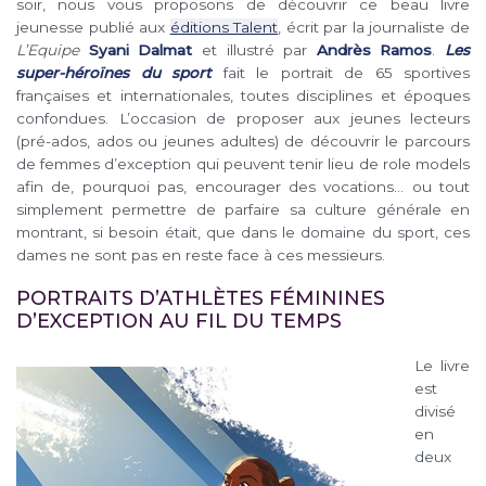
soir, nous vous proposons de découvrir ce beau livre
jeunesse publié aux
éditions Talent
, écrit par la journaliste de
L’Equipe
Syani Dalmat
et illustré par
Andrès Ramos
.
Les
super-héroïnes du sport
fait le portrait de 65 sportives
françaises et internationales, toutes disciplines et époques
confondues. L’occasion de proposer aux jeunes lecteurs
(pré-ados, ados ou jeunes adultes) de découvrir le parcours
de femmes d’exception qui peuvent tenir lieu de role models
afin de, pourquoi pas, encourager des vocations… ou tout
simplement permettre de parfaire sa culture générale en
montrant, si besoin était, que dans le domaine du sport, ces
dames ne sont pas en reste face à ces messieurs.
PORTRAITS D’ATHLÈTES FÉMININES
D’EXCEPTION AU FIL DU TEMPS
Le livre
est
divisé
en
deux