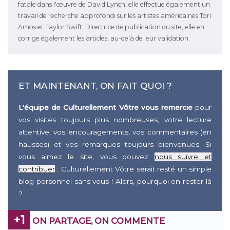
fatale dans l'œuvre de David Lynch, elle effectue également un
travail de recherche approfondi sur les artistes américaines Tori
Amos et Taylor Swift. Directrice de publication du site, elle en
corrige également les articles, au-delà de leur validation.
ET MAINTENANT, ON FAIT QUOI ?
L'équipe de Culturellement Vôtre vous remercie
pour
vos visites toujours plus nombreuses, votre lecture
attentive, vos encouragements, vos commentaires (en
hausses) et vos remarques toujours bienvenues. Si
vous aimez le site, vous pouvez
nous suivre et
contribuer
: Culturellement Vôtre serait resté un simple
blog personnel sans vous ! Alors, pourquoi en rester là
?
+1
ON PARTAGE, ON COMMENTE