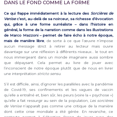
DANS LE FOND COMME LA FORME
Ce qui frappe immédiatement à la lecture des
Sorcières de
Venise
c’est, au-delà de sa noirceur, sa richesse d’évocation
qui, grâce à une forme surréaliste – dans l’histoire en
général, la forme de la narration comme dans les illustrations
de Marco Mazzoni – permet de faire écho à notre époque,
mais de manière libre
, de sorte à ce que l’œuvre n’impose
aucun message strict à retirer au lecteur mais ouvre
davantage sur une réflexion à différents niveaux… le tout en
nous immergeant dans un monde imaginaire aussi sombre
que dépaysant. Cela permet au livre de jouer avec
l’inconscient de notre époque plutôt que de nous en livrer
une interprétation
stricto sensu
.
S’il est difficile, ainsi, d’ignorer les parallèles avec la pandémie
de Covid-19, ses confinements et les vagues de vaccin
qu’elle a entraîné et, bien sûr, les peurs (voire la « psychose »)
qu’elle a fait ressurgir au sein de la population,
Les sorcières
de Venise
n’apparaît pas comme une critique de la manière
dont cette crise mondiale a été gérée. En revanche, ce
contexte permet à Sébastien Perez de jouer avec des