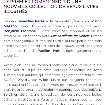
LE PREMIER ROMAN INÉDIT D’UNE
NOUVELLE COLLECTION DE BEAUX LIVRES
ILLUSTRÉS
L’auteur
Sébastien Perez
et le dessinateur/illustrateur
Marco
Mazzoni
ayant tous deux travaillé plusieurs fois avec
Benjamin Lacombe
, il n’est donc pas étonnant qu’on les
retrouve ici en tandem pour
Les sorcières de Venise
, roman
post-apocalyptique surréaliste illustré qui fait partie des trois
premiers titres à paraître au sein de la nouvelle collection des
éditions Gallimard,
Papillon Noir
, dirigée justement par
Lacombe.
Avant d’en venir au roman, il convient d’ailleurs de dire un
petit mot au sujet de cette nouvelle collection de livres
illustrés pour adultes, qui comporte également
Le portrait de
Dorian Gray
d’Oscar Wilde illustré par Benjamin Lacombe,
mais aussi la réédition du
Carmen
de Prosper Mérimée qu’il
avait illustrée pour la
collection Métamorphose des éditions
Soleil en 2017
. Dans la tradition de certaines des belles
éditions illustrées par l’artiste français depuis des années
chez différents éditeurs, Papillon Noir se présente comme