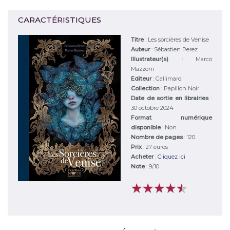
CARACTÉRISTIQUES
Titre
:
Les sorcières de Venise
Auteur
:
Sébastien Perez
Illustrateur(s)
:
Marco
Mazzoni
Editeur
:
Gallimard
Collection
: Papillon Noir
Date de sortie en librairies
:
30 octobre 2024
Format numérique
disponible
: Non
Nombre de pages
: 120
Prix
: 27 euros
Acheter
:
Cliquez ici
Note
:
9
/
10
★
★
★
★
★
★
★
★
★
★