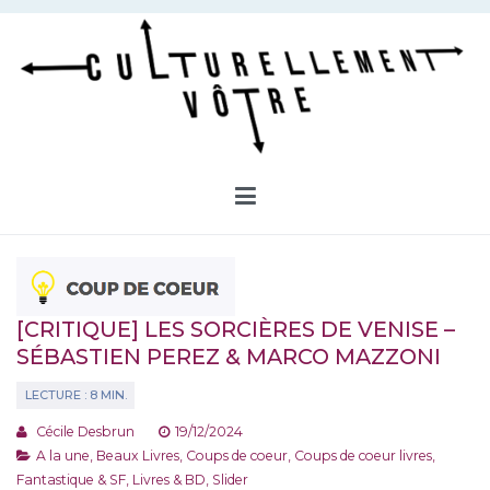
Aller
au
contenu
Culturellement Vôtre
Webzine Culturel
[CRITIQUE] LES SORCIÈRES DE VENISE –
SÉBASTIEN PEREZ & MARCO MAZZONI
Cécile Desbrun
19/12/2024
A la une
,
Beaux Livres
,
Coups de coeur
,
Coups de coeur livres
,
Fantastique & SF
,
Livres & BD
,
Slider