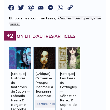
Facebook
Twitter
WordPress
Email
Messenger
WhatsApp
Copy
Link
Et pour les commentaires,
c'est en bas que ça se
passe !
+2
ON LIT D'AUTRES ARTICLES
[Critique]
[Critique]
[Critique]
Histoires
Carmen —
Les Fées
de
Prosper
de
fantômes
Mérimée &
Cottingley
du Japon —
Benjamin
—
Lafcadio
Lacombe
Sébastien
Hearn &
Perez &
Benjamin
Sophie de
Lacombe
la