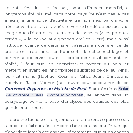
Le roi, c’est lui. Le football, sport d’impact mondial, a
longtemps été résumé dans notre pays (ce n’est pas le cas
ailleurs) à une sorte d’activité entre hommes, parfois voire
très souvent beaufs et avinés, le ventre blindé de pizzas. Une
image que d’éternelles tournures de phrases (« les poteaux
carrés », « la coupe aux grandes oreilles » etc), mais aussi
l’attitude fuyante de certains entraîneurs en conférence de
presse, ont aidé à installer. Pour sortir de cet aspect léger, et
donner à observer toute la profondeur qu’il contient en
réalité, il faut que les connaisseurs sortent du bois, et
mettent en avant les innombrables subtilités de ce jeu. Ainsi,
les huit mains (Raphaël Cosmidis, Gilles Juan, Christophe
Kuchly et Julien Momont) à l’œuvre pour accoucher de ce
Comment Regarder un Matche de Foot ?
, aux éditions
Solar
(
Le mystère Bielsa
,
Docteur Socrates
), se lancent dans un
décryptage pointu, à base d’analyses des équipes des plus
grands entraineurs.
L’approche tactique a longtemps été un exercice passé sous
silence, et d’ailleurs l’est encore chez certains entraîneurs qui
n’abordent jamais cet aspect. Récemment, quelques coachs