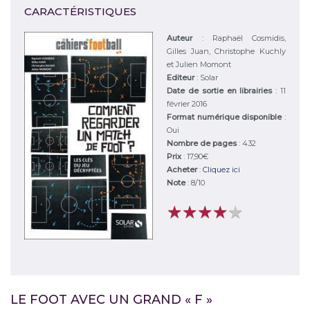
CARACTÉRISTIQUES
Auteur
:
Raphaël Cosmidis,
Gilles Juan, Christophe Kuchly
et Julien Momont
Editeur
:
Solar
Date de sortie en librairies
: 11
février 2016
Format numérique disponible
:
Oui
Nombre de pages
: 432
Prix
: 17,90€
Acheter
:
Cliquez ici
Note
:
8
/
10
★
★
★
★
★
★
★
★
★
★
LE FOOT AVEC UN GRAND « F »