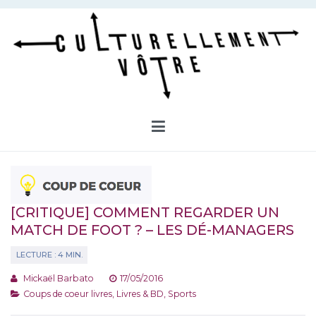
Aller
au
contenu
Culturellement Vôtre
Webzine Culturel
[CRITIQUE] COMMENT REGARDER UN
MATCH DE FOOT ? – LES DÉ-MANAGERS
Mickaël Barbato
17/05/2016
Coups de coeur livres
,
Livres & BD
,
Sports