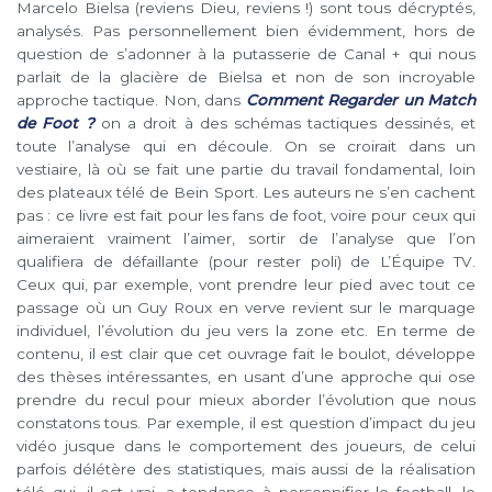
Marcelo Bielsa (reviens Dieu, reviens !) sont tous décryptés,
analysés. Pas personnellement bien évidemment, hors de
question de s’adonner à la putasserie de Canal + qui nous
parlait de la glacière de Bielsa et non de son incroyable
approche tactique. Non, dans
Comment Regarder un Match
de Foot ?
on a droit à des schémas tactiques dessinés, et
toute l’analyse qui en découle. On se croirait dans un
vestiaire, là où se fait une partie du travail fondamental, loin
des plateaux télé de Bein Sport. Les auteurs ne s’en cachent
pas : ce livre est fait pour les fans de foot, voire pour ceux qui
aimeraient vraiment l’aimer, sortir de l’analyse que l’on
qualifiera de défaillante (pour rester poli) de L’Équipe TV.
Ceux qui, par exemple, vont prendre leur pied avec tout ce
passage où un Guy Roux en verve revient sur le marquage
individuel, l’évolution du jeu vers la zone etc. En terme de
contenu, il est clair que cet ouvrage fait le boulot, développe
des thèses intéressantes, en usant d’une approche qui ose
prendre du recul pour mieux aborder l’évolution que nous
constatons tous. Par exemple, il est question d’impact du jeu
vidéo jusque dans le comportement des joueurs, de celui
parfois délétère des statistiques, mais aussi de la réalisation