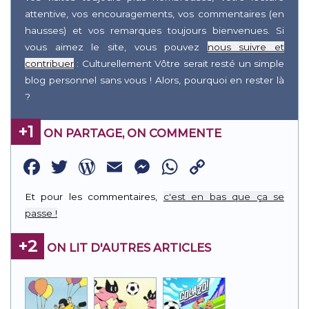
attentive, vos encouragements, vos commentaires (en
hausses) et vos remarques toujours bienvenues. Si
vous aimez le site, vous pouvez
nous suivre et
contribuer
: Culturellement Vôtre serait resté un simple
blog personnel sans vous ! Alors, pourquoi en rester là
?
+1
ON PARTAGE, ON COMMENTE
Facebook
Twitter
WordPress
Email
Messenger
WhatsApp
Copy
Link
Et pour les commentaires,
c'est en bas que ça se
passe !
+2
ON LIT D'AUTRES ARTICLES