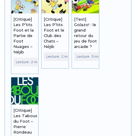
[Critique]
[Critique]
[Test]
Les P’tits
Les P’tits
Golazo! : le
Foot et la
Foot et le
grand
Partie de
Club des
retour du
Foot
Chats –
jeu de foot
Nuages –
Néjib
arcade ?
Néjib
[Critique]
Les Tabous
du Foot –
Pierre
Rondeau