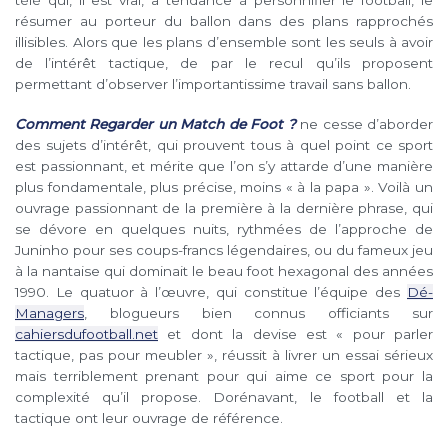
télé qui, il est vrai, a tendance à personnifier le football, le
résumer au porteur du ballon dans des plans rapprochés
illisibles. Alors que les plans d’ensemble sont les seuls à avoir
de l’intérêt tactique, de par le recul qu’ils proposent
permettant d’observer l’importantissime travail sans ballon.
Comment Regarder un Match de Foot ?
ne cesse d’aborder
des sujets d’intérêt, qui prouvent tous à quel point ce sport
est passionnant, et mérite que l’on s’y attarde d’une manière
plus fondamentale, plus précise, moins « à la papa ». Voilà un
ouvrage passionnant de la première à la dernière phrase, qui
se dévore en quelques nuits, rythmées de l’approche de
Juninho pour ses coups-francs légendaires, ou du fameux jeu
à la nantaise qui dominait le beau foot hexagonal des années
1990. Le quatuor à l’œuvre, qui constitue l’équipe des
Dé-
Managers
, blogueurs bien connus officiants sur
cahiersdufootball.net
et dont la devise est « pour parler
tactique, pas pour meubler », réussit à livrer un essai sérieux
mais terriblement prenant pour qui aime ce sport pour la
complexité qu’il propose. Dorénavant, le football et la
tactique ont leur ouvrage de référence.