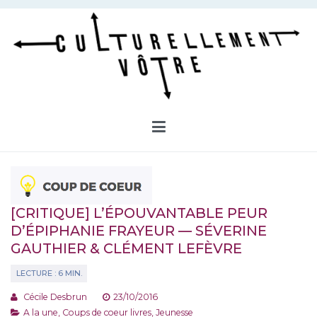
Aller
au
contenu
Culturellement Vôtre
Webzine Culturel
[CRITIQUE] L’ÉPOUVANTABLE PEUR
D’ÉPIPHANIE FRAYEUR — SÉVERINE
GAUTHIER & CLÉMENT LEFÈVRE
Cécile Desbrun
23/10/2016
A la une
,
Coups de coeur livres
,
Jeunesse