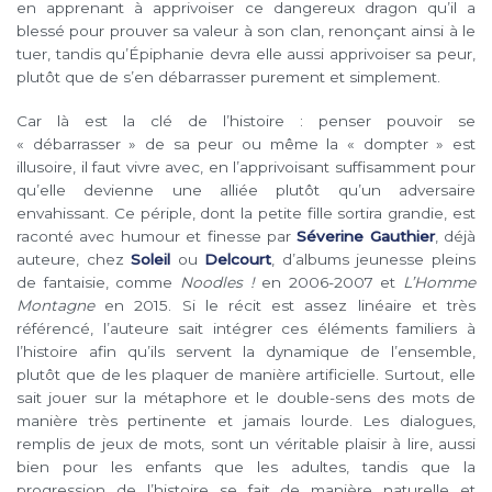
en apprenant à apprivoiser ce dangereux dragon qu’il a
blessé pour prouver sa valeur à son clan, renonçant ainsi à le
tuer, tandis qu’Épiphanie devra elle aussi apprivoiser sa peur,
plutôt que de s’en débarrasser purement et simplement.
Car là est la clé de l’histoire : penser pouvoir se
« débarrasser » de sa peur ou même la « dompter » est
illusoire, il faut vivre avec, en l’apprivoisant suffisamment pour
qu’elle devienne une alliée plutôt qu’un adversaire
envahissant. Ce périple, dont la petite fille sortira grandie, est
raconté avec humour et finesse par
Séverine Gauthier
, déjà
auteure, chez
Soleil
ou
Delcourt
, d’albums jeunesse pleins
de fantaisie, comme
Noodles !
en 2006-2007 et
L’Homme
Montagne
en 2015. Si le récit est assez linéaire et très
référencé, l’auteure sait intégrer ces éléments familiers à
l’histoire afin qu’ils servent la dynamique de l’ensemble,
plutôt que de les plaquer de manière artificielle. Surtout, elle
sait jouer sur la métaphore et le double-sens des mots de
manière très pertinente et jamais lourde. Les dialogues,
remplis de jeux de mots, sont un véritable plaisir à lire, aussi
bien pour les enfants que les adultes, tandis que la
progression de l’histoire se fait de manière naturelle et