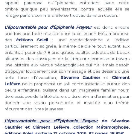
rapport paradoxal qu’Épiphanie entretient avec cette
ombre quelque peu envahissante, contre laquelle elle se
réfugie parfois comme si elle se trouvait dans un cocon.
L’épouvantable peur d’Épiphanie Frayeur
est donc encore
une fois une belle réussite pour la collection Métamorphose
des
éditions Soleil
: une bande-dessinée à l’édition
particulièrement soignée, à même de plaire tout autant aux
enfants à partir de 7-8 ans qu’aux adultes adeptes de beaux
albums et des classiques de la littérature jeunesse. A travers
une histoire aux vertus pédagogiques qui n’a jamais besoin
d’appuyer lourdement sur son message et des dessins d’une
belle force d’évocation,
Séverine Gauthier
et
Clément
Lefèvre
nous proposent un joli conte initiatique autour des
peurs enfantines, puisant dans un imaginaire familier nourri
de classiques de la littérature ou du cinéma d’animation, pour
donner une vision personnelle et inspirée d’un thème
récurrent des livres jeunesse.
L’épouvantable peur d’Épiphanie Frayeur
de Séverine
Gauthier et Clément Lefèvre, collection Métamorphose,
éditions Soleil, sortie le 12 octobre 2016, 92 pages. 18,95€