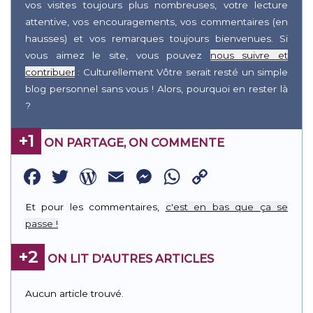
vos visites toujours plus nombreuses, votre lecture
attentive, vos encouragements, vos commentaires (en
hausses) et vos remarques toujours bienvenues. Si
vous aimez le site, vous pouvez
nous suivre et
contribuer
: Culturellement Vôtre serait resté un simple
blog personnel sans vous ! Alors, pourquoi en rester là
?
+1
ON PARTAGE, ON COMMENTE
Facebook
Twitter
WordPress
Email
Messenger
WhatsApp
Copy
Link
Et pour les commentaires,
c'est en bas que ça se
passe !
+2
ON LIT D'AUTRES ARTICLES
Aucun article trouvé.