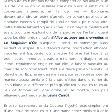
Si les auteurs n’ont pas hésité à comparer ce bel album à un
jeu de l’oie — on vous laisse d’ailleurs ouvrir le rabat de la
couverture intérieure, en fin de livre — Épiphanie
devant atteindre un point d’arrivée, en suivant pour cela un
itinéraire incertain, rempli de « cul-de-sac » pour ainsi dire,
cette ballade labyrinthique au coeur d’un pays surréaliste est
avant tout une exploration de la psyché de l’enfant jouant
avec les éléments narratifs d’
Alice au pays des merveilles
et
Le Magicien d’Oz
, auxquels il rend un hommage aussi
évident qu’inspiré. Il y a d’abord cette introduction efficace,
visuellement frappante, où la jeune héroïne fait face à sa
peur, cette immense créature mi-ombre mi-dragon, et se
laisse littéralement engloutir par elle, la faisant basculer au
coeur de son inconscient, dont elle devra parvenir à sortir. La
planche où Épiphanie glisse en sa peur est représentée de
manière assez similaire à la chute d’Alice dans le terrier du
lapin blanc, à la différence près qu’elle fait plusieurs tours au
lieu de tomber en ligne droite, et se montre bien plus
effrayée que l’héroïne de
Lewis Carroll
.
Ensuite, sa recherche du Docteur Psyché, puis simplement
d’une issue de secours, suit une trame assez similaire à celle