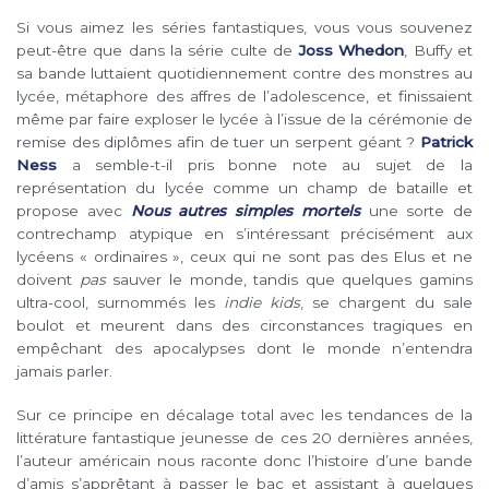
Si vous aimez les séries fantastiques, vous vous souvenez
peut-être que dans la série culte de
Joss Whedon
, Buffy et
sa bande luttaient quotidiennement contre des monstres au
lycée, métaphore des affres de l’adolescence, et finissaient
même par faire exploser le lycée à l’issue de la cérémonie de
remise des diplômes afin de tuer un serpent géant ?
Patrick
Ness
a semble-t-il pris bonne note au sujet de la
représentation du lycée comme un champ de bataille et
propose avec
Nous autres simples mortels
une sorte de
contrechamp atypique en s’intéressant précisément aux
lycéens « ordinaires », ceux qui ne sont pas des Elus et ne
doivent
pas
sauver le monde, tandis que quelques gamins
ultra-cool, surnommés les
indie kids
, se chargent du sale
boulot et meurent dans des circonstances tragiques en
empêchant des apocalypses dont le monde n’entendra
jamais parler.
Sur ce principe en décalage total avec les tendances de la
littérature fantastique jeunesse de ces 20 dernières années,
l’auteur américain nous raconte donc l’histoire d’une bande
d’amis s’apprêtant à passer le bac et assistant à quelques