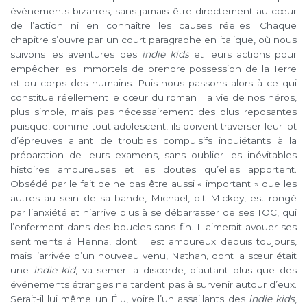
événements bizarres, sans jamais être directement au cœur
de l’action ni en connaître les causes réelles. Chaque
chapitre s’ouvre par un court paragraphe en italique, où nous
suivons les aventures des
indie kids
et leurs actions pour
empêcher les Immortels de prendre possession de la Terre
et du corps des humains. Puis nous passons alors à ce qui
constitue réellement le cœur du roman : la vie de nos héros,
plus simple, mais pas nécessairement des plus reposantes
puisque, comme tout adolescent, ils doivent traverser leur lot
d’épreuves allant de troubles compulsifs inquiétants à la
préparation de leurs examens, sans oublier les inévitables
histoires amoureuses et les doutes qu’elles apportent.
Obsédé par le fait de ne pas être aussi « important » que les
autres au sein de sa bande, Michael, dit Mickey, est rongé
par l’anxiété et n’arrive plus à se débarrasser de ses TOC, qui
l’enferment dans des boucles sans fin. Il aimerait avouer ses
sentiments à Henna, dont il est amoureux depuis toujours,
mais l’arrivée d’un nouveau venu, Nathan, dont la sœur était
une
indie kid
, va semer la discorde, d’autant plus que des
événements étranges ne tardent pas à survenir autour d’eux.
Serait-il lui même un Élu, voire l’un assaillants des
indie kids
,