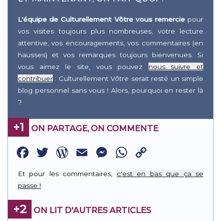
L'équipe de Culturellement Vôtre vous remercie
pour
vos visites toujours plus nombreuses, votre lecture
attentive, vos encouragements, vos commentaires (en
hausses) et vos remarques toujours bienvenues. Si
vous aimez le site, vous pouvez
nous suivre et
contribuer
: Culturellement Vôtre serait resté un simple
blog personnel sans vous ! Alors, pourquoi en rester là
?
+1
ON PARTAGE, ON COMMENTE
Facebook
Twitter
WordPress
Email
Messenger
WhatsApp
Copy
Link
Et pour les commentaires,
c'est en bas que ça se
passe !
+2
ON LIT D'AUTRES ARTICLES