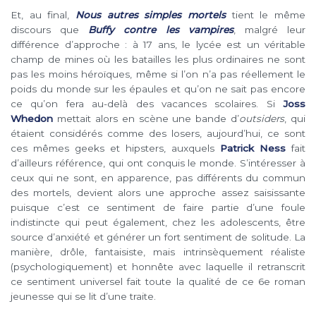
Et, au final,
Nous autres simples mortels
tient le même
discours que
Buffy contre les vampires
, malgré leur
différence d’approche : à 17 ans, le lycée est un véritable
champ de mines où les batailles les plus ordinaires ne sont
pas les moins héroïques, même si l’on n’a pas réellement le
poids du monde sur les épaules et qu’on ne sait pas encore
ce qu’on fera au-delà des vacances scolaires. Si
Joss
Whedon
mettait alors en scène une bande d’
outsiders
, qui
étaient considérés comme des losers, aujourd’hui, ce sont
ces mêmes geeks et hipsters, auxquels
Patrick Ness
fait
d’ailleurs référence, qui ont conquis le monde. S’intéresser à
ceux qui ne sont, en apparence, pas différents du commun
des mortels, devient alors une approche assez saisissante
puisque c’est ce sentiment de faire partie d’une foule
indistincte qui peut également, chez les adolescents, être
source d’anxiété et générer un fort sentiment de solitude. La
manière, drôle, fantaisiste, mais intrinsèquement réaliste
(psychologiquement) et honnête avec laquelle il retranscrit
ce sentiment universel fait toute la qualité de ce 6e roman
jeunesse qui se lit d’une traite.