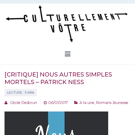
Aller
au
contenu
Culturellement Vôtre
Webzine Culturel
[CRITIQUE] NOUS AUTRES SIMPLES
MORTELS – PATRICK NESS
Cécile Desbrun
06/01/2017
A la une
,
Romans Jeunesse