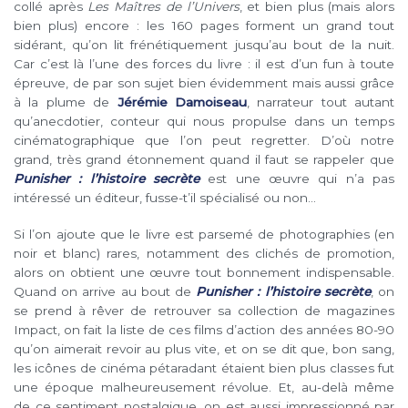
collé après
Les Maîtres de l’Univers
, et bien plus (mais alors
bien plus) encore : les 160 pages forment un grand tout
sidérant, qu’on lit frénétiquement jusqu’au bout de la nuit.
Car c’est là l’une des forces du livre : il est d’un fun à toute
épreuve, de par son sujet bien évidemment mais aussi grâce
à la plume de
Jérémie Damoiseau
, narrateur tout autant
qu’anecdotier, conteur qui nous propulse dans un temps
cinématographique que l’on peut regretter. D’où notre
grand, très grand étonnement quand il faut se rappeler que
Punisher : l’histoire secrète
est une œuvre qui n’a pas
intéressé un éditeur, fusse-t’il spécialisé ou non…
Si l’on ajoute que le livre est parsemé de photographies (en
noir et blanc) rares, notamment des clichés de promotion,
alors on obtient une œuvre tout bonnement indispensable.
Quand on arrive au bout de
Punisher : l’histoire secrète
, on
se prend à rêver de retrouver sa collection de magazines
Impact, on fait la liste de ces films d’action des années 80-90
qu’on aimerait revoir au plus vite, et on se dit que, bon sang,
les icônes de cinéma pétaradant étaient bien plus classes fut
une époque malheureusement révolue. Et, au-delà même
de ce sentiment nostalgique, on est aussi impressionné par