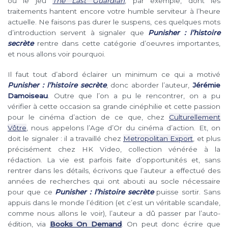
ou le jeu
The Last Guardian
, par exemple, dont les
traitements hantent encore votre humble serviteur à l’heure
actuelle. Ne faisons pas durer le suspens, ces quelques mots
d’introduction servent à signaler que
Punisher : l’histoire
secrète
rentre dans cette catégorie d’oeuvres importantes,
et nous allons voir pourquoi.
Il faut tout d’abord éclairer un minimum ce qui a motivé
Punisher : l’histoire secrète
, donc aborder l’auteur,
Jérémie
Damoiseau
. Outre que l’on a pu le rencontrer, on a pu
vérifier à cette occasion sa grande cinéphilie et cette passion
pour le cinéma d’action de ce que, chez
Culturellement
Vôtre
, nous appelons l’Age d’Or du cinéma d’action. Et, on
doit le signaler : il a travaillé chez
Metropolitan Export
, et plus
précisément chez HK Video, collection vénérée à la
rédaction. La vie est parfois faite d’opportunités et, sans
rentrer dans les détails, écrivons que l’auteur a effectué des
années de recherches qui ont abouti au socle nécessaire
pour que ce
Punisher : l’histoire secrète
puisse sortir. Sans
appuis dans le monde l’édition (et c’est un véritable scandale,
comme nous allons le voir), l’auteur a dû passer par l’auto-
édition, via
Books On Demand
. On peut donc écrire que