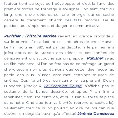
l’auteur tient au sujet qu’il développe, et c’est là l’une des
première forces de l’ouvrage à souligner : on sent, tout du
long, une envie débordante, une énergie qui se cache
derrière le traitement objectif des faits récoltés. De la
passion, tout simplement, et du genre communicative.
Punisher : l’histoire secrète
revient en grande profondeur
sur le premier film adaptant cet anti-héros de chez Marvel.
Le film, sorti en 1989, est parfois discuté, raillé par les fans
(très) obtus de la Maison des Idées, et ces années de
dénigrement ont accouché sur un préjugé :
Punisher
serait
un film médiocre. Si l’on ne fera pas de ce métrage un grand
chef-d’œuvre non plus, écrivons que cette idée reçue fait
partie des plus injustes entourant certaines œuvres de
cinéma. Oui, l’anti-héros qu’incarne le surprenant Dolph
Lundgren (
Rocky 4
,
Le Scorpion Rouge
) n’affiche pas le
costume de la bande dessinée, et après ? Un film à
réhabiliter, c’est une certitude, et qui aurait eu toute sa place
dans notre Ciné-club (qui va bientôt reprendre, sachez-le).
Seulement, tout ce qu’on pourrait en dire ne pourrait que
s’avérer en-deça du travail qu’a effectué
Jérémie Damoiseau