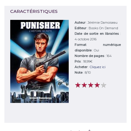
CARACTÉRISTIQUES
Auteur
:
Jérémie Damoiseau
Editeur
:
Books On Demand
Date de sortie en librairies
:
4 octobre 2016
Format numérique
disponible
: Oui
Nombre de pages
: 164
Prix
: 18,99€
Acheter
:
Cliquez ici
Note
:
8
/
10
★
★
★
★
★
★
★
★
★
★