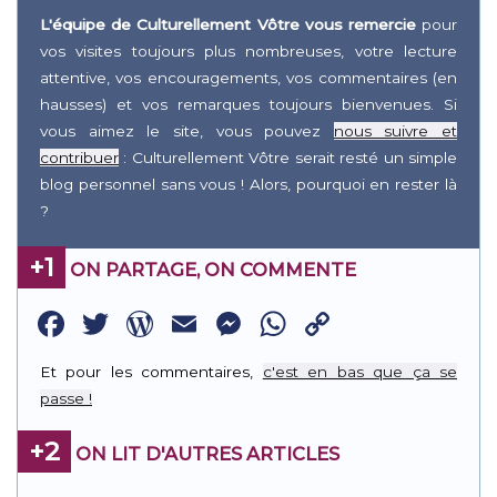
L'équipe de Culturellement Vôtre vous remercie
pour
vos visites toujours plus nombreuses, votre lecture
attentive, vos encouragements, vos commentaires (en
hausses) et vos remarques toujours bienvenues. Si
vous aimez le site, vous pouvez
nous suivre et
contribuer
: Culturellement Vôtre serait resté un simple
blog personnel sans vous ! Alors, pourquoi en rester là
?
+1
ON PARTAGE, ON COMMENTE
Facebook
Twitter
WordPress
Email
Messenger
WhatsApp
Copy
Link
Et pour les commentaires,
c'est en bas que ça se
passe !
+2
ON LIT D'AUTRES ARTICLES