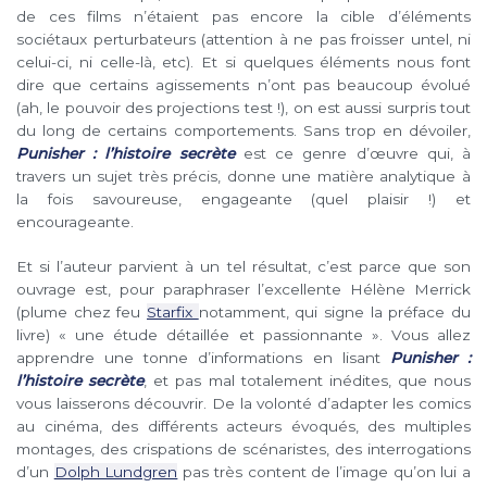
de ces films n’étaient pas encore la cible d’éléments
sociétaux perturbateurs (attention à ne pas froisser untel, ni
celui-ci, ni celle-là, etc). Et si quelques éléments nous font
dire que certains agissements n’ont pas beaucoup évolué
(ah, le pouvoir des projections test !), on est aussi surpris tout
du long de certains comportements. Sans trop en dévoiler,
Punisher : l’histoire secrète
est ce genre d’œuvre qui, à
travers un sujet très précis, donne une matière analytique à
la fois savoureuse, engageante (quel plaisir !) et
encourageante.
Et si l’auteur parvient à un tel résultat, c’est parce que son
ouvrage est, pour paraphraser l’excellente Hélène Merrick
(plume chez feu
Starfix
notamment, qui signe la préface du
livre) « une étude détaillée et passionnante ». Vous allez
apprendre une tonne d’informations en lisant
Punisher :
l’histoire secrète
, et pas mal totalement inédites, que nous
vous laisserons découvrir. De la volonté d’adapter les comics
au cinéma, des différents acteurs évoqués, des multiples
montages, des crispations de scénaristes, des interrogations
d’un
Dolph Lundgren
pas très content de l’image qu’on lui a