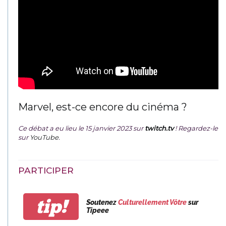
Marvel, est-ce encore du cinéma ?
Ce débat a eu lieu le 15 janvier 2023 sur
twitch.tv
! Regardez-le
sur
YouTube
.
PARTICIPER
tip!
Soutenez
Culturellement Vôtre
sur
Tipeee