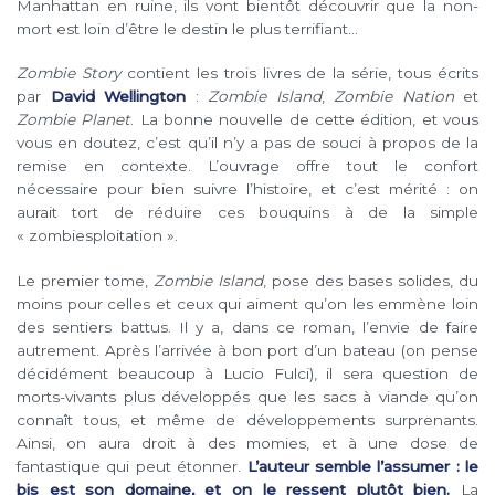
Manhattan en ruine, ils vont bientôt découvrir que la non-
mort est loin d’être le destin le plus terrifiant…
Zombie Story
contient les trois livres de la série, tous écrits
par
David Wellington
:
Zombie Island
,
Zombie Nation
et
Zombie Planet
. La bonne nouvelle de cette édition, et vous
vous en doutez, c’est qu’il n’y a pas de souci à propos de la
remise en contexte. L’ouvrage offre tout le confort
nécessaire pour bien suivre l’histoire, et c’est mérité : on
aurait tort de réduire ces bouquins à de la simple
« zombiesploitation ».
Le premier tome,
Zombie Island
, pose des bases solides, du
moins pour celles et ceux qui aiment qu’on les emmène loin
des sentiers battus. Il y a, dans ce roman, l’envie de faire
autrement. Après l’arrivée à bon port d’un bateau (on pense
décidément beaucoup à Lucio Fulci), il sera question de
morts-vivants plus développés que les sacs à viande qu’on
connaît tous, et même de développements surprenants.
Ainsi, on aura droit à des momies, et à une dose de
fantastique qui peut étonner.
L’auteur semble l’assumer : le
bis est son domaine, et on le ressent plutôt bien.
La