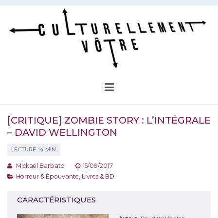
Aller
au
contenu
Culturellement Vôtre
Webzine Culturel
[CRITIQUE] ZOMBIE STORY : L’INTÉGRALE
– DAVID WELLINGTON
Mickaël Barbato
15/09/2017
Horreur & Épouvante
,
Livres & BD
CARACTÉRISTIQUES