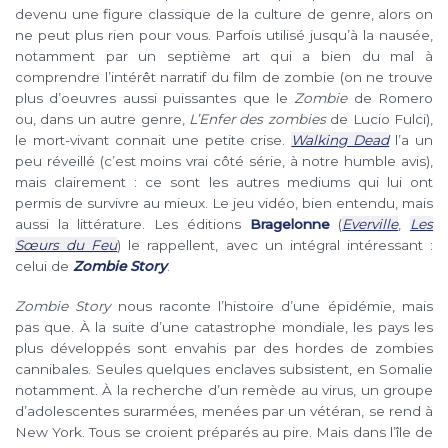
devenu une figure classique de la culture de genre, alors on
ne peut plus rien pour vous. Parfois utilisé jusqu’à la nausée,
notamment par un septième art qui a bien du mal à
comprendre l’intérêt narratif du film de zombie (on ne trouve
plus d’oeuvres aussi puissantes que le
Zombie
de Romero
ou, dans un autre genre,
L’Enfer des zombies
de Lucio Fulci),
le mort-vivant connait une petite crise.
Walking Dead
l’a un
peu réveillé (c’est moins vrai côté série, à notre humble avis),
mais clairement : ce sont les autres mediums qui lui ont
permis de survivre au mieux. Le jeu vidéo, bien entendu, mais
aussi la littérature. Les éditions
Bragelonne
(
Everville
,
Les
Sœurs du Feu
) le rappellent, avec un intégral intéressant :
celui de
Zombie Story
.
Zombie Story
nous raconte l’histoire d’une épidémie, mais
pas que. À la suite d’une catastrophe mondiale, les pays les
plus développés sont envahis par des hordes de zombies
cannibales. Seules quelques enclaves subsistent, en Somalie
notamment. À la recherche d’un remède au virus, un groupe
d’adolescentes surarmées, menées par un vétéran, se rend à
New York. Tous se croient préparés au pire. Mais dans l’île de