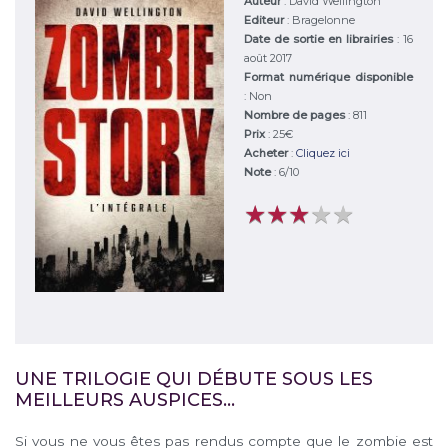
Auteur
:
David Wellington
Editeur
:
Bragelonne
Date de sortie en librairies
: 16
août 2017
Format numérique disponible
: Non
Nombre de pages
: 811
Prix
: 25€
Acheter
:
Cliquez ici
Note
:
6
/
10
★
★
★
★
★
★
★
★
★
★
UNE TRILOGIE QUI DÉBUTE SOUS LES
MEILLEURS AUSPICES…
Si vous ne vous êtes pas rendus compte que le zombie est