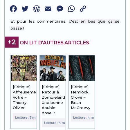
Facebook
Twitter
WordPress
Email
Messenger
WhatsApp
Copy
Link
Et pour les commentaires,
c'est en bas que ça se
passe !
+2
ON LIT D'AUTRES ARTICLES
[Critique]
[Critique]
[Critique]
Affreusement
Retour à
Hemlock
Vôtre –
Zombieland :
Grove –
Thierry
Une bonne
Brian
Olivier
double
McGreevy
dose ?