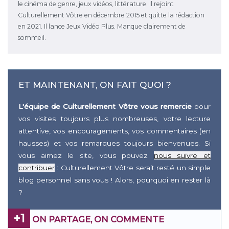
le cinéma de genre, jeux vidéos, littérature. Il rejoint
Culturellement Vôtre en décembre 2015 et quitte la rédaction
en 2021. Il lance Jeux Vidéo Plus. Manque clairement de
sommeil.
ET MAINTENANT, ON FAIT QUOI ?
L'équipe de Culturellement Vôtre vous remercie
pour
vos visites toujours plus nombreuses, votre lecture
attentive, vos encouragements, vos commentaires (en
hausses) et vos remarques toujours bienvenues. Si
vous aimez le site, vous pouvez
nous suivre et
contribuer
: Culturellement Vôtre serait resté un simple
blog personnel sans vous ! Alors, pourquoi en rester là
?
+1
ON PARTAGE, ON COMMENTE