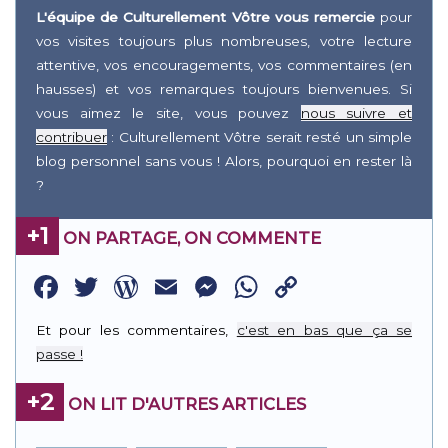
L'équipe de Culturellement Vôtre vous remercie
pour
vos visites toujours plus nombreuses, votre lecture
attentive, vos encouragements, vos commentaires (en
hausses) et vos remarques toujours bienvenues. Si
vous aimez le site, vous pouvez
nous suivre et
contribuer
: Culturellement Vôtre serait resté un simple
blog personnel sans vous ! Alors, pourquoi en rester là
?
+1
ON PARTAGE, ON COMMENTE
Facebook
Twitter
WordPress
Email
Messenger
WhatsApp
Copy
Link
Et pour les commentaires,
c'est en bas que ça se
passe !
+2
ON LIT D'AUTRES ARTICLES