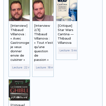
[Interview]
[Interview
[Critique]
Thibaud
2/3]
Star Wars
Villanova :
Thibaud
Cantina —
« Avec
Villanova :
Thibaud
Gastronogeek,
« Tout n’est
Villanova
je veux
qu’une
donner
question
envie de
de
cuisiner »
passion »
[Critique]