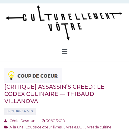
Aller
au
contenu
Culturellement Vôtre
Webzine Culturel
[CRITIQUE] ASSASSIN’S CREED : LE
CODEX CULINAIRE — THIBAUD
VILLANOVA
Cécile Desbrun
30/01/2018
A la une
,
Coups de coeur livres
,
Livres & BD
,
Livres de cuisine