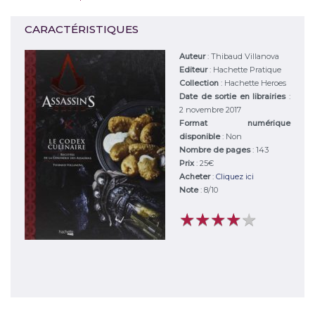
CARACTÉRISTIQUES
Auteur
:
Thibaud Villanova
Editeur
:
Hachette Pratique
Collection
: Hachette Heroes
Date de sortie en librairies
:
2 novembre 2017
Format numérique
disponible
: Non
Nombre de pages
: 143
Prix
: 25€
Acheter
:
Cliquez ici
Note
:
8
/
10
★
★
★
★
★
★
★
★
★
★