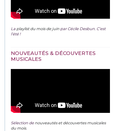
La
playlist du mois de juin
par Cécile Desbun. C’est
l’été !
NOUVEAUTÉS & DÉCOUVERTES
MUSICALES
Sélection de
nouveautés et découvertes musicales
du mois
.