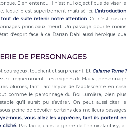
ique. Bien entendu, il n’est nul objectif que de viser le
e, laquelle est superbement maitrisé ici.
L’introduction
 tout de suite retenir notre attention
. Ce n’est pas un
ersonnages principaux meurt. Un passage pour le moins
état d’esprit face à ce Darran Dahl aussi héroïque que
LERIE DE PERSONNAGES
st courageux, touchant et surprenant. Et
Calame Tome 1
s, assez fréquemment. Les origines de Maura, personnage
tres plumes, tant l’archétype de l’adolescente en crise
. Tout comme le personnage du Roi Lumière, bien plus
stable qu’il aurait pu s’avérer. On peut aussi citer le
 sous peine de dévoiler certains des meilleurs passages
yez-nous, vous allez les apprécier, tant ils portent en
 cliché
. Pas facile, dans le genre de l’heroic-fantasy, et