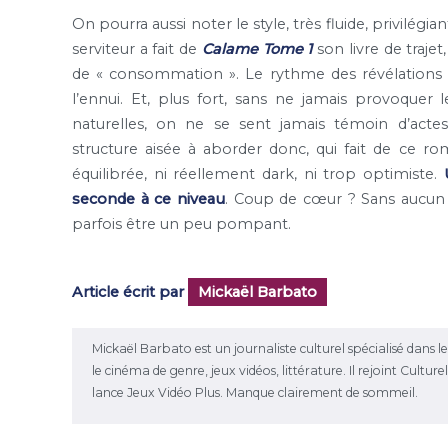
On pourra aussi noter le style, très fluide, privilégi
serviteur a fait de
Calame Tome 1
son livre de trajet
de « consommation ». Le rythme des révélations va
l’ennui. Et, plus fort, sans ne jamais provoquer 
naturelles, on ne se sent jamais témoin d’act
structure aisée à aborder donc, qui fait de ce r
équilibrée, ni réellement dark, ni trop optimiste.
seconde à ce niveau
. Coup de cœur ? Sans aucun 
parfois être un peu pompant.
Article écrit par
Mickaël Barbato
Mickaël Barbato est un journaliste culturel spécialisé dans 
le cinéma de genre, jeux vidéos, littérature. Il rejoint Cultu
lance Jeux Vidéo Plus. Manque clairement de sommeil.