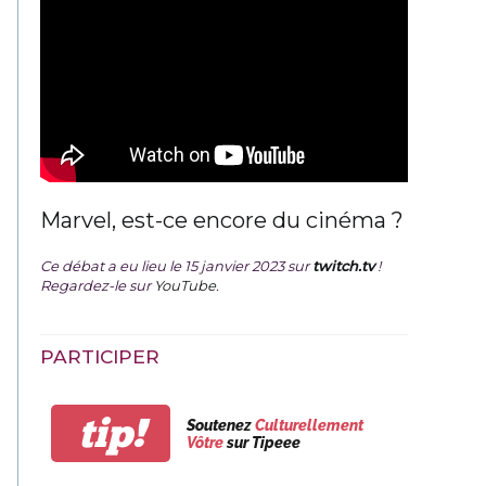
Marvel, est-ce encore du cinéma ?
Ce débat a eu lieu le 15 janvier 2023 sur
twitch.tv
!
Regardez-le sur
YouTube
.
PARTICIPER
tip!
Soutenez
Culturellement
Vôtre
sur Tipeee