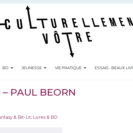
Culturellement Vôtre
Webzine Culturel
BD
JEUNESSE
VIE PRATIQUE
ESSAIS · BEAUX LIV
1 – PAUL BEORN
antasy & Bit-Lit
,
Livres & BD