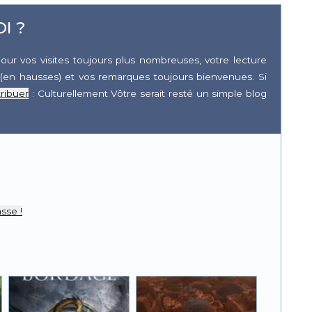
I ?
our vos visites toujours plus nombreuses, votre lecture
(en hausses) et vos remarques toujours bienvenues. Si
ribuer
: Culturellement Vôtre serait resté un simple blog
r
pp
sse !