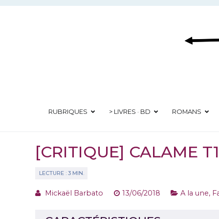
Aller
au
contenu
RUBRIQUES
> LIVRES · BD
ROMANS
[CRITIQUE] CALAME T
Mickaël Barbato
13/06/2018
A la une
,
F