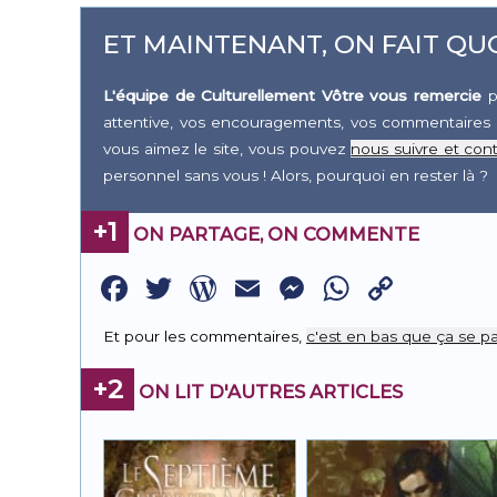
ET MAINTENANT, ON FAIT QUO
L'équipe de Culturellement Vôtre vous remercie
p
attentive, vos encouragements, vos commentaires 
vous aimez le site, vous pouvez
nous suivre et cont
personnel sans vous ! Alors, pourquoi en rester là ?
+1
ON PARTAGE, ON COMMENTE
Facebook
Twitter
WordPress
Email
Messenge
WhatsA
Copy
Link
Et pour les commentaires,
c'est en bas que ça se pa
+2
ON LIT D'AUTRES ARTICLES