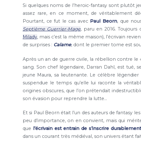
Si quelques noms de l’heroic-fantasy sont plutôt je
assez rare, en ce moment, de véritablement déc
Pourtant, ce fut le cas avec
Paul Beorn
, que nou
Septième Guerrier-Mage
, paru en 2016. Toujours
Milady
, mais c’est la même maison), l’écrivain revie
de surprises :
Calame
, dont le premier tome est sou
Après un an de guerre civile, la rébellion contre le 
sang. Son chef légendaire, Darran Dahl, est tué, se
jeune Maura, sa lieutenante. Le célèbre légendier
suspendue le temps qu’elle lui raconte la véritabl
origines obscures, que l’on prétendait indestructib
son évasion pour reprendre la lutte…
Et si Paul Beorn était l’un des auteurs de fantasy 
peu d’importance, on en convient, mais qui mérit
que
l’écrivain est entrain de s’inscrire durablem
dans un courant très médiéval, son univers étant fait