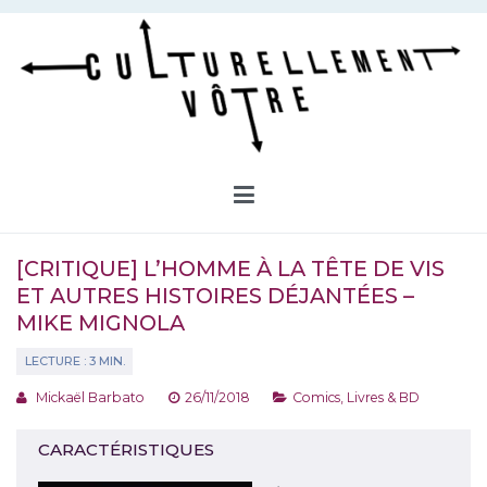
Aller
au
contenu
Culturellement Vôtre
Webzine Culturel
[CRITIQUE] L’HOMME À LA TÊTE DE VIS
ET AUTRES HISTOIRES DÉJANTÉES –
MIKE MIGNOLA
Mickaël Barbato
26/11/2018
Comics
,
Livres & BD
CARACTÉRISTIQUES