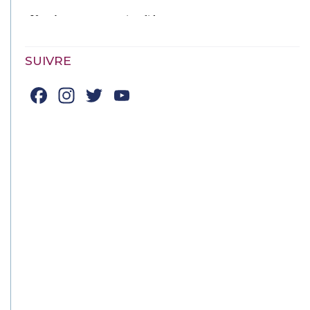
SUIVRE
Facebook
Instagram
Twitter
YouTube
Channel