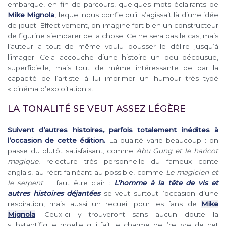
embarque, en fin de parcours, quelques mots éclairants de
Mike Mignola
, lequel nous confie qu’il s’agissait là d’une idée
de jouet. Effectivement, on imagine fort bien un constructeur
de figurine s’emparer de la chose. Ce ne sera pas le cas, mais
l’auteur a tout de même voulu pousser le délire jusqu’à
l’imager. Cela accouche d’une histoire un peu décousue,
superficielle, mais tout de même intéressante de par la
capacité de l’artiste à lui imprimer un humour très typé
« cinéma d’exploitation ».
LA TONALITÉ SE VEUT ASSEZ LÉGÈRE
Suivent d’autres histoires, parfois totalement inédites à
l’occasion de cette édition.
La qualité varie beaucoup : on
passe du plutôt satisfaisant, comme
Abu Gung et le haricot
magique
, relecture très personnelle du fameux conte
anglais, au récit fainéant au possible, comme
Le magicien et
le serpent
. Il faut être clair :
L’homme à la tête de vis et
autres histoires déjantées
se veut surtout l’occasion d’une
respiration, mais aussi un recueil pour les fans de
Mike
Mignola
. Ceux-ci y trouveront sans aucun doute la
substantifique moelle qui fait le charme de l’œuvre de cet