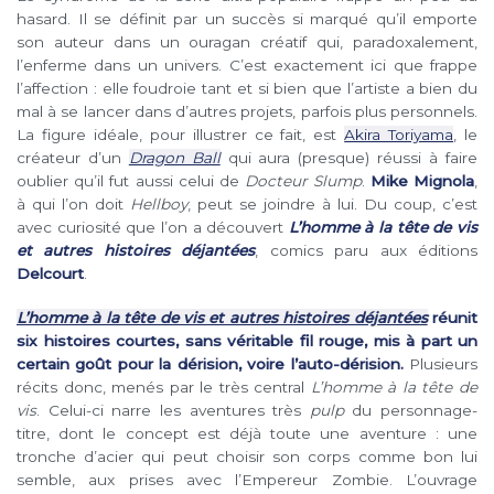
hasard. Il se définit par un succès si marqué qu’il emporte
son auteur dans un ouragan créatif qui, paradoxalement,
l’enferme dans un univers. C’est exactement ici que frappe
l’affection : elle foudroie tant et si bien que l’artiste a bien du
mal à se lancer dans d’autres projets, parfois plus personnels.
La figure idéale, pour illustrer ce fait, est
Akira Toriyama
, le
créateur d’un
Dragon Ball
qui aura (presque) réussi à faire
oublier qu’il fut aussi celui de
Docteur Slump
.
Mike Mignola
,
à qui l’on doit
Hellboy
, peut se joindre à lui. Du coup, c’est
avec curiosité que l’on a découvert
L’homme à la tête de vis
et autres histoires déjantées
, comics paru aux éditions
Delcourt
.
L’homme à la tête de vis et autres histoires déjantées
réunit
six histoires courtes, sans véritable fil rouge, mis à part un
certain goût pour la dérision, voire l’auto-dérision.
Plusieurs
récits donc, menés par le très central
L’homme à la tête de
vis
. Celui-ci narre les aventures très
pulp
du personnage-
titre, dont le concept est déjà toute une aventure : une
tronche d’acier qui peut choisir son corps comme bon lui
semble, aux prises avec l’Empereur Zombie. L’ouvrage