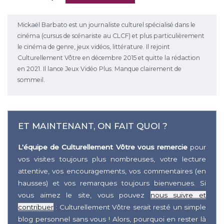
Mickaël Barbato est un journaliste culturel spécialisé dans le
cinéma (cursus de scénariste au CLCF) et plus particulièrement
le cinéma de genre, jeux vidéos, littérature. Il rejoint
Culturellement Vôtre en décembre 2015 et quitte la rédaction
en 2021. Il lance Jeux Vidéo Plus. Manque clairement de
sommeil.
ET MAINTENANT, ON FAIT QUOI ?
L'équipe de Culturellement Vôtre vous remercie
pour
vos visites toujours plus nombreuses, votre lecture
attentive, vos encouragements, vos commentaires (en
hausses) et vos remarques toujours bienvenues. Si
vous aimez le site, vous pouvez
nous suivre et
contribuer
: Culturellement Vôtre serait resté un simple
blog personnel sans vous ! Alors, pourquoi en rester là