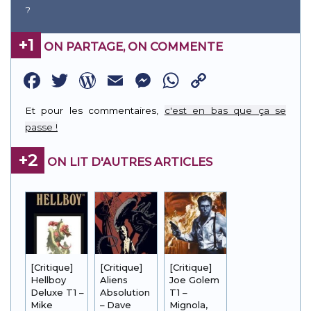
?
+1
ON PARTAGE, ON COMMENTE
Facebook
Twitter
WordPress
Email
Messenger
WhatsApp
Copy
Link
Et pour les commentaires,
c'est en bas que ça se
passe !
+2
ON LIT D'AUTRES ARTICLES
[Critique]
[Critique]
[Critique]
Hellboy
Aliens
Joe Golem
Deluxe T1 –
Absolution
T1 –
Mike
– Dave
Mignola,