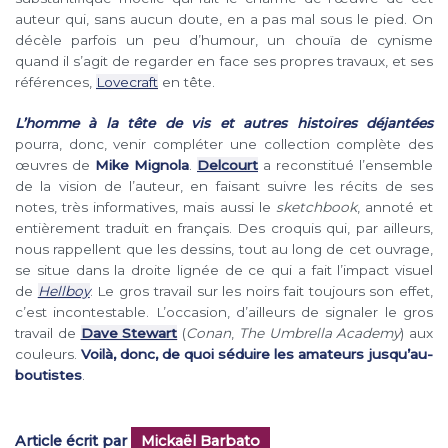
auteur qui, sans aucun doute, en a pas mal sous le pied. On
décèle parfois un peu d’humour, un chouïa de cynisme
quand il s’agit de regarder en face ses propres travaux, et ses
références,
Lovecraft
en tête.
L’homme à la tête de vis et autres histoires déjantées
pourra, donc, venir compléter une collection complète des
œuvres de
Mike Mignola
.
Delcourt
a reconstitué l’ensemble
de la vision de l’auteur, en faisant suivre les récits de ses
notes, très informatives, mais aussi le
sketchbook
, annoté et
entièrement traduit en français. Des croquis qui, par ailleurs,
nous rappellent que les dessins, tout au long de cet ouvrage,
se situe dans la droite lignée de ce qui a fait l’impact visuel
de
Hellboy
. Le gros travail sur les noirs fait toujours son effet,
c’est incontestable. L’occasion, d’ailleurs de signaler le gros
travail de
Dave Stewart
(
Conan
,
The Umbrella Academy
) aux
couleurs.
Voilà, donc, de quoi séduire les amateurs jusqu’au-
boutistes
.
Article écrit par
Mickaël Barbato