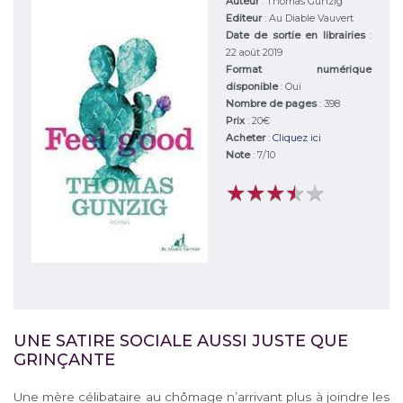
Auteur
:
Thomas Gunzig
Editeur
:
Au Diable Vauvert
Date de sortie en librairies
:
22 août 2019
Format numérique
disponible
: Oui
Nombre de pages
: 398
Prix
: 20€
Acheter
:
Cliquez ici
Note
:
7
/
10
★
★
★
★
★
★
★
★
★
★
UNE SATIRE SOCIALE AUSSI JUSTE QUE
GRINÇANTE
Une mère célibataire au chômage n’arrivant plus à joindre les