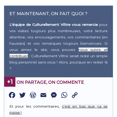
ET MAINTENANT, ON FAIT QUOI ?
L'équipe de Culturellement Vôtre vous remercie
pour
vos visites toujours plus nombreuses, votre lecture
attentive, vos encouragements, vos commentaires (en
hausses) et vos remarques toujours bienvenues. Si
vous aimez le site, vous pouvez
nous suivre et
contribuer
: Culturellement Vôtre serait resté un simple
blog personnel sans vous ! Alors, pourquoi en rester là
?
+1
ON PARTAGE, ON COMMENTE
Facebook
Twitter
WordPress
Email
Messenger
WhatsApp
Copy
Link
Et pour les commentaires,
c'est en bas que ça se
passe !