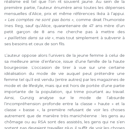
réalisme est tel que l’on rit souvent jaune. Au sein de la
première partie, l’auteur énumère ainsi toutes les dépenses
mensuelles d’Alice, prix et même références Ikéa à l’appui.
« Les comptes ne sont pas bons »
, comme dirait l’humoriste
Ines Reg, sauf qu’Alice, quarantenaire de 47 ans mère d’un
petit garçon de 8 ans ne cherche pas à mettre des
« paillettes dans sa vie »
, mais tout simplement à subvenir à
ses besoins et ceux de son fils.
L’auteur oppose alors l’univers de la jeune femme à celui de
sa meilleure amie d’enfance, issue d’une famille de la haute
bourgeoisie. L’occasion de tirer à vue sur une certaine
idéalisation du mode de vie auquel peut prétendre une
femme tel qu’il est vendu (entre autres) par les magazines de
mode et de lifestyle, mais qui est hors de portée d’une partie
importante de la population, qui trime pourtant au travail.
Ainsi, Gunzig analyse sur le mode de l’absurde
l’incompréhension profonde entre la classe « haute » et la
classe « basse », la première refusant de voir les choses
autrement que de manière très manichéenne : les gens au
chômage ou au RSA sont des assistés, les gens qui ne s’en
sortent pas devraient travailler plus, il suffit de voir les choses