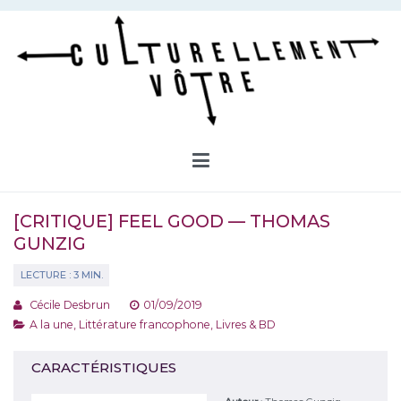
Aller
au
contenu
Culturellement Vôtre
Webzine Culturel
[CRITIQUE] FEEL GOOD — THOMAS
GUNZIG
Cécile Desbrun
01/09/2019
A la une
,
Littérature francophone
,
Livres & BD
CARACTÉRISTIQUES