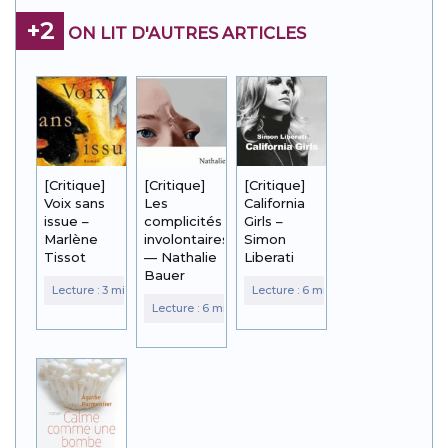
+2
ON LIT D'AUTRES ARTICLES
[Critique]
[Critique]
[Critique]
Voix sans
Les
California
issue –
complicités
Girls –
Marlène
involontaires
Simon
Tissot
— Nathalie
Liberati
Bauer