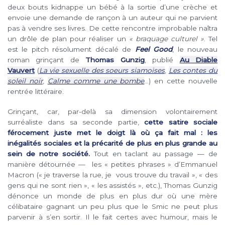
deux bouts kidnappe un bébé à la sortie d’une crèche et
envoie une demande de rançon à un auteur qui ne parvient
pas à vendre ses livres. De cette rencontre improbable naîtra
un drôle de plan pour réaliser un
« braquage culturel »
. Tel
est le pitch résolument décalé de
Feel Good
, le nouveau
roman grinçant de
Thomas Gunzig
, publié
Au Diable
Vauvert
(
La vie sexuelle des soeurs siamoises
,
Les contes du
soleil noir
,
Calme comme une bombe
…) en cette nouvelle
rentrée littéraire.
Grinçant, car, par-delà sa dimension volontairement
surréaliste dans sa seconde partie,
cette satire sociale
férocement juste met le doigt là où ça fait mal : les
inégalités sociales et la précarité de plus en plus grande au
sein de notre société.
Tout en taclant au passage — de
manière détournée — les « petites phrases » d’Emmanuel
Macron (« je traverse la rue, je vous trouve du travail », « des
gens qui ne sont rien », « les assistés », etc.), Thomas Gunzig
dénonce un monde de plus en plus dur où une mère
célibataire gagnant un peu plus que le Smic ne peut plus
parvenir à s’en sortir. Il le fait certes avec humour, mais le