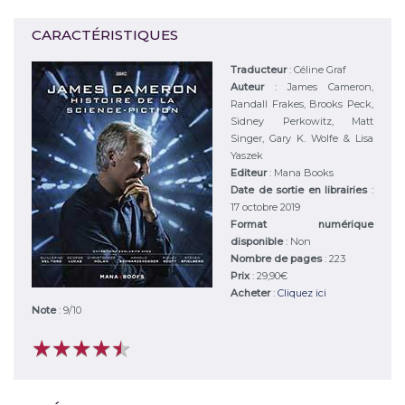
CARACTÉRISTIQUES
Traducteur
: Céline Graf
Auteur
:
James Cameron,
Randall Frakes, Brooks Peck,
Sidney Perkowitz, Matt
Singer, Gary K. Wolfe & Lisa
Yaszek
Editeur
:
Mana Books
Date de sortie en librairies
:
17 octobre 2019
Format numérique
disponible
: Non
Nombre de pages
: 223
Prix
: 29,90€
Acheter
:
Cliquez ici
Note
:
9
/
10
★
★
★
★
★
★
★
★
★
★