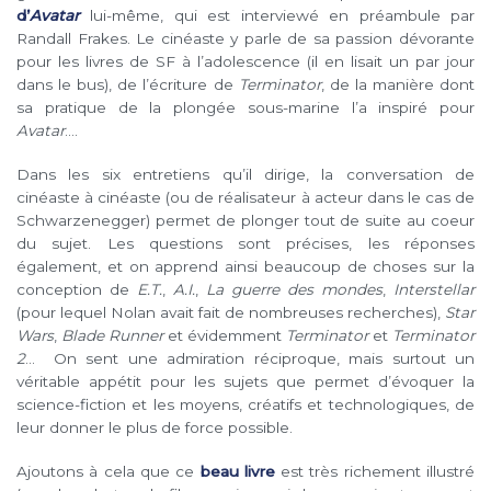
d’
Avatar
lui-même, qui est interviewé en préambule par
Randall Frakes. Le cinéaste y parle de sa passion dévorante
pour les livres de SF à l’adolescence (il en lisait un par jour
dans le bus), de l’écriture de
Terminator
, de la manière dont
sa pratique de la plongée sous-marine l’a inspiré pour
Avatar
….
Dans les six entretiens qu’il dirige, la conversation de
cinéaste à cinéaste (ou de réalisateur à acteur dans le cas de
Schwarzenegger) permet de plonger tout de suite au coeur
du sujet. Les questions sont précises, les réponses
également, et on apprend ainsi beaucoup de choses sur la
conception de
E.T.
,
A.I.
,
La guerre des mondes
,
Interstellar
(pour lequel Nolan avait fait de nombreuses recherches),
Star
Wars
,
Blade Runner
et évidemment
Terminator
et
Terminator
2
… On sent une admiration réciproque, mais surtout un
véritable appétit pour les sujets que permet d’évoquer la
science-fiction et les moyens, créatifs et technologiques, de
leur donner le plus de force possible.
Ajoutons à cela que ce
beau livre
est très richement illustré