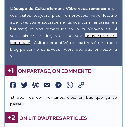
L'équipe de Culturellement Vôtre vous remercie
pour
vos visites toujours plus nombreuses, votre lecture
attentive, vos encouragements, vos commentaires (en
hausses) et vos remarques toujours bienvenues. Si
vous aimez le site, vous pouvez
nous suivre et
contribuer
: Culturellement Vôtre serait resté un simple
blog personnel sans vous ! Alors, pourquoi en rester là
?
+1
ON PARTAGE, ON COMMENTE
Facebook
Twitter
WordPress
Email
Messenger
WhatsApp
Copy
Link
Et pour les commentaires,
c'est en bas que ça se
passe !
+2
ON LIT D'AUTRES ARTICLES