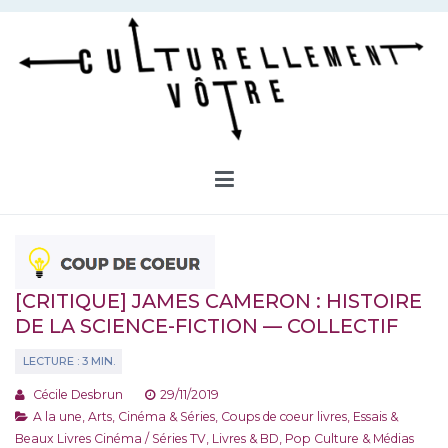
Aller
au
contenu
Culturellement Vôtre
Webzine Culturel
[CRITIQUE] JAMES CAMERON : HISTOIRE
DE LA SCIENCE-FICTION — COLLECTIF
Cécile Desbrun
29/11/2019
A la une
,
Arts, Cinéma & Séries
,
Coups de coeur livres
,
Essais &
Beaux Livres Cinéma / Séries TV
,
Livres & BD
,
Pop Culture & Médias