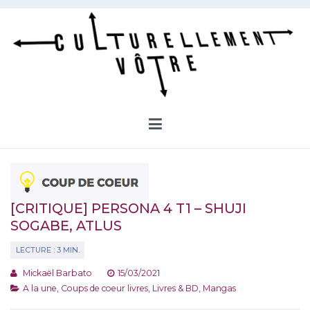
Aller
au
contenu
Culturellement Vôtre
Webzine Culturel
[CRITIQUE] PERSONA 4 T1 – SHUJI
SOGABE, ATLUS
Mickaël Barbato
15/03/2021
A la une
,
Coups de coeur livres
,
Livres & BD
,
Mangas