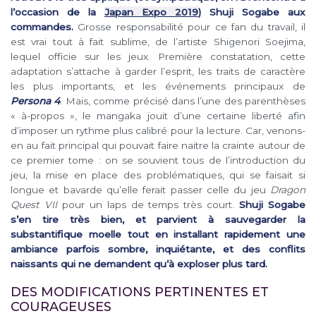
l’occasion de la
Japan Expo 2019
) Shuji Sogabe aux
commandes.
Grosse responsabilité pour ce fan du travail, il
est vrai tout à fait sublime, de l’artiste Shigenori Soejima,
lequel officie sur les jeux. Première constatation, cette
adaptation s’attache à garder l’esprit, les traits de caractère
les plus importants, et les événements principaux de
Persona 4
. Mais, comme précisé dans l’une des parenthèses
« à-propos », le mangaka jouit d’une certaine liberté afin
d’imposer un rythme plus calibré pour la lecture. Car, venons-
en au fait principal qui pouvait faire naitre la crainte autour de
ce premier tome : on se souvient tous de l’introduction du
jeu, la mise en place des problématiques, qui se faisait si
longue et bavarde qu’elle ferait passer celle du jeu
Dragon
Quest VII
pour un laps de temps très court.
Shuji Sogabe
s’en tire très bien, et parvient à sauvegarder la
substantifique moelle tout en installant rapidement une
ambiance parfois sombre, inquiétante, et des conflits
naissants qui ne demandent qu’à exploser plus tard.
DES MODIFICATIONS PERTINENTES ET
COURAGEUSES