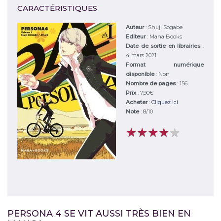
CARACTÉRISTIQUES
Auteur
:
Shuji Sogabe
Editeur
:
Mana Books
Date de sortie en librairies
:
4 mars 2021
Format numérique
disponible
: Non
Nombre de pages
: 156
Prix
: 7,90€
Acheter
:
Cliquez ici
Note
:
8
/
10
★
★
★
★
★
★
★
★
★
★
PERSONA 4 SE VIT AUSSI TRÈS BIEN EN