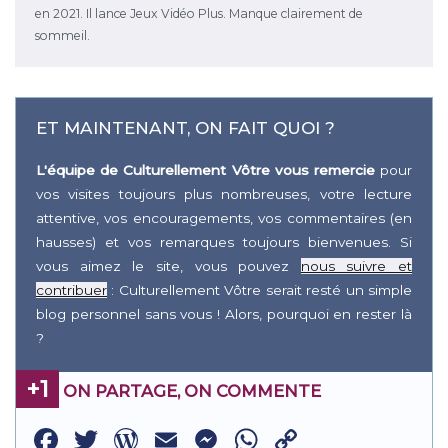
en 2021. Il lance Jeux Vidéo Plus. Manque clairement de
sommeil.
ET MAINTENANT, ON FAIT QUOI ?
L'équipe de Culturellement Vôtre vous remercie
pour
vos visites toujours plus nombreuses, votre lecture
attentive, vos encouragements, vos commentaires (en
hausses) et vos remarques toujours bienvenues. Si
vous aimez le site, vous pouvez
nous suivre et
contribuer
: Culturellement Vôtre serait resté un simple
blog personnel sans vous ! Alors, pourquoi en rester là
?
+1
ON PARTAGE, ON COMMENTE
Facebook
Twitter
WordPress
Email
Messenger
WhatsApp
Copy