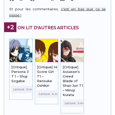
Link
Et pour les commentaires,
c'est en bas que ça se
passe !
+2
ON LIT D'AUTRES ARTICLES
[Critique]
[Critique] Hi
[Critique]
Persona 3
Score Girl
Assassin’s
T 1 – Shuji
T1 –
Creed
Sogabe
Rensuke
Blade of
Oshikiri
Shao Jun T1
– Minoji
Kurata