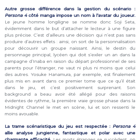
Autre grosse différence dans la gestion du scénario :
Persona 4
côté manga impose un nom à l’avatar du joueur.
Le jeune homme longiligne se nomme donc Soji Seta,
évidemment dans le but d’attacher le lecteur à une figure
plus précise. C’est d’ailleurs une décision qui n’est pas sans
produire d’autres effets : ainsi, on sort de la personnalisation
pour découvrir un groupe naissant. Ainsi, le destin du
personnage principal, lycéen qui doit s’exiler un an dans la
campagne d’Inaba en raison du départ professionnel de ses
parents pour l’étranger, ne vaut ni plus ni moins que celui
des autres. Yosuke Hanamura, par exemple, est finalement
plus mis en avant dans ce premier tome que ce qu’il était
dans le jeu, et c’est positivement surprenant. Son
background a beau avoir été allégé pour des raisons
évidentes de rythme, la première vraie grosse phase dans la
Midnight Channel le met en scène, lui et son ressenti le
moins avouable.
La trame scénaristique du jeu est respectée :
Persona 4
allie analyse jungienne, fantastique et polar avec une
charmante efficacité.
Les morts étranges se succèdent, on