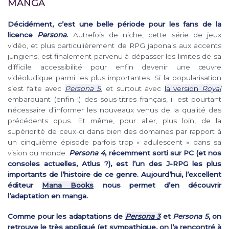
MANGA
Décidément, c’est une belle période pour les fans de la
licence
Persona
.
Autrefois de niche, cette série de jeux
vidéo, et plus particulièrement de RPG japonais aux accents
jungiens, est finalement parvenu à dépasser les limites de sa
difficile accessibilité pour enfin devenir une œuvre
vidéoludique parmi les plus importantes. Si la popularisation
s’est faite avec
Persona 5
, et surtout avec
la version
Royal
embarquant (enfin !) des sous-titres français, il est pourtant
nécessaire d’informer les nouveaux venus de la qualité des
précédents opus. Et même, pour aller, plus loin, de la
supériorité de ceux-ci dans bien des domaines par rapport à
un cinquième épisode parfois trop « adulescent » dans sa
vision du monde.
Persona 4
, récemment sorti sur PC (et nos
consoles actuelles, Atlus ?), est l’un des J-RPG les plus
importants de l’histoire de ce genre. Aujourd’hui, l’excellent
éditeur
Mana Books
nous permet d’en découvrir
l’adaptation en manga.
Comme pour les adaptations de
Persona 3
et
Persona 5
, on
retrouve le très appliqué (et sympathique, on l’a rencontré à