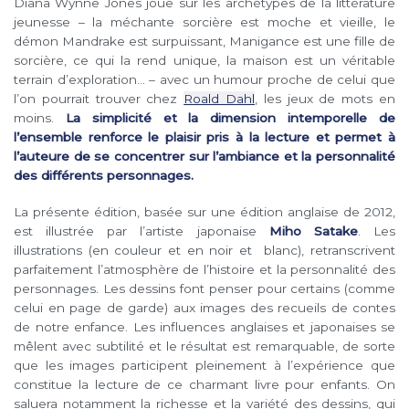
Diana Wynne Jones joue sur les archétypes de la littérature
jeunesse – la méchante sorcière est moche et vieille, le
démon Mandrake est surpuissant, Manigance est une fille de
sorcière, ce qui la rend unique, la maison est un véritable
terrain d’exploration… – avec un humour proche de celui que
l’on pourrait trouver chez
Roald Dahl
, les jeux de mots en
moins.
La simplicité et la dimension intemporelle de
l’ensemble renforce le plaisir pris à la lecture et permet à
l’auteure de se concentrer sur l’ambiance et la personnalité
des différents personnages.
La présente édition, basée sur une édition anglaise de 2012,
est illustrée par l’artiste japonaise
Miho Satake
. Les
illustrations (en couleur et en noir et blanc), retranscrivent
parfaitement l’atmosphère de l’histoire et la personnalité des
personnages. Les dessins font penser pour certains (comme
celui en page de garde) aux images des recueils de contes
de notre enfance. Les influences anglaises et japonaises se
mêlent avec subtilité et le résultat est remarquable, de sorte
que les images participent pleinement à l’expérience que
constitue la lecture de ce charmant livre pour enfants. On
saluera notamment la richesse et la variété des dessins, qui