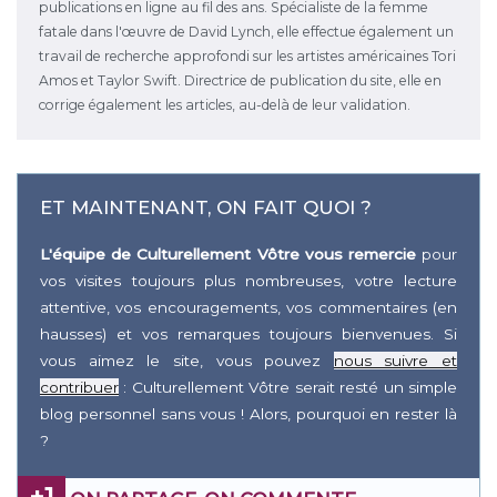
publications en ligne au fil des ans. Spécialiste de la femme
fatale dans l'œuvre de David Lynch, elle effectue également un
travail de recherche approfondi sur les artistes américaines Tori
Amos et Taylor Swift. Directrice de publication du site, elle en
corrige également les articles, au-delà de leur validation.
ET MAINTENANT, ON FAIT QUOI ?
L'équipe de Culturellement Vôtre vous remercie
pour
vos visites toujours plus nombreuses, votre lecture
attentive, vos encouragements, vos commentaires (en
hausses) et vos remarques toujours bienvenues. Si
vous aimez le site, vous pouvez
nous suivre et
contribuer
: Culturellement Vôtre serait resté un simple
blog personnel sans vous ! Alors, pourquoi en rester là
?
+1