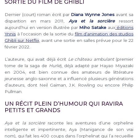
SORTIE DU FILM DE GHIBLI
Dernier (court) roman écrit par
Diana Wynne Jones
avant sa
disparition en mars 2011,
Aya et la sorcière
ressort
aujourd’hui en version illustrée par
Miho Satake
aux
éditions
Ynnis
à l’occasion de la sortie du
film d’animation des studios
Ghibli sur Netflix
, avant une sortie en salles prévue pour le 22
février 2022.
L’auteure, qui avait déjà écrit
Le château ambulant
(premier
tome de la saga de
Hurle
), déjà adapté par Hayao Miyazaki
en 2004, est bien connue des amateurs de littérature
jeunesse anglo-saxonne et a influencé plusieurs générations
d’auteurs, dont Neil Gaiman, J.K. Rowling ou encore Philip
Pullman.
UN RÉCIT PLEIN D’HUMOUR QUI RAVIRA
PETITS ET GRANDS
Aya et la sorcière
raconte les aventures d’une orpheline
intelligente et impertinente, Aya (Manigance de son vrai
nom), qui fait les 400 coups dans l’orphelinat qui l’a recueillie