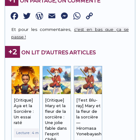
ON PARTAGE, ON COMMENTE
Facebook
Twitter
WordPress
Email
Messenger
WhatsApp
Copy
Link
Et pour les commentaires,
c'est en bas que ça se
passe !
+2
ON LIT D'AUTRES ARTICLES
[Critique]
[Critique]
[Test Blu-
Aya et la
Mary et la
ray] Mary et
Sorcière :
fleur de la
la fleur de
Un essai
sorcière :
la sorcière
raté
Une jolie
—
fable dans
Hiromasa
l’esprit
Yonebayashi
Ghibli