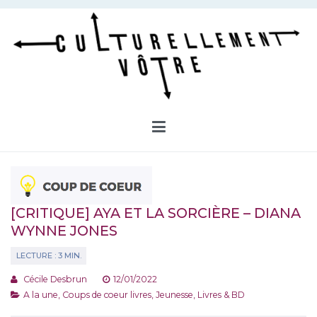
Aller
au
contenu
Culturellement Vôtre
Webzine Culturel
[CRITIQUE] AYA ET LA SORCIÈRE – DIANA
WYNNE JONES
Cécile Desbrun
12/01/2022
A la une
,
Coups de coeur livres
,
Jeunesse
,
Livres & BD