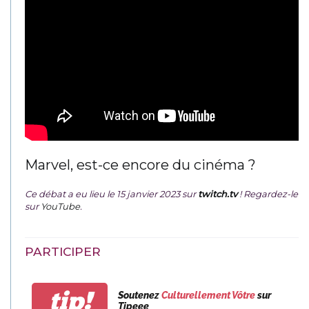
Marvel, est-ce encore du cinéma ?
Ce débat a eu lieu le 15 janvier 2023 sur
twitch.tv
! Regardez-le
sur
YouTube
.
PARTICIPER
tip!
Soutenez
Culturellement Vôtre
sur
Tipeee