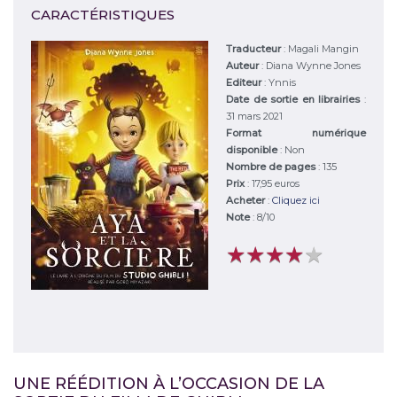
CARACTÉRISTIQUES
Traducteur
: Magali Mangin
Auteur
:
Diana Wynne Jones
Editeur
:
Ynnis
Date de sortie en librairies
:
31 mars 2021
Format numérique
disponible
: Non
Nombre de pages
: 135
Prix
: 17,95 euros
Acheter
:
Cliquez ici
Note
:
8
/
10
★
★
★
★
★
★
★
★
★
★
UNE RÉÉDITION À L’OCCASION DE LA