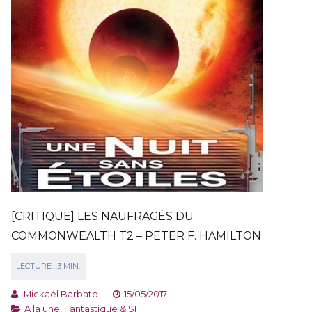
[CRITIQUE] LES NAUFRAGÉS DU
COMMONWEALTH T2 – PETER F. HAMILTON
Mickaël Barbato
15/05/2017
A la une
,
Fantastique & SF