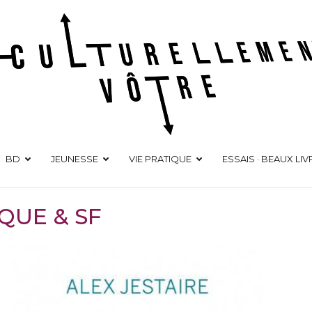
Culturellement Vôtre
Webzine Culturel
BD
JEUNESSE
VIE PRATIQUE
ESSAIS · BEAUX LIV
QUE & SF