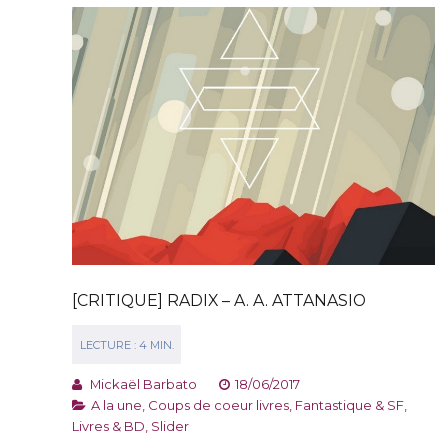
[CRITIQUE] RADIX – A. A. ATTANASIO
Mickaël Barbato
18/06/2017
A la une
,
Coups de coeur livres
,
Fantastique & SF
,
Livres & BD
,
Slider