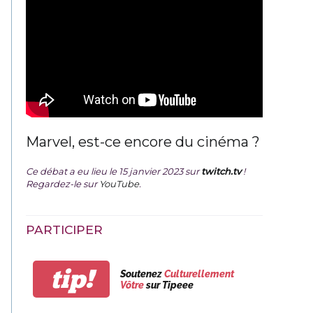
Marvel, est-ce encore du cinéma ?
Ce débat a eu lieu le 15 janvier 2023 sur
twitch.tv
!
Regardez-le sur
YouTube
.
PARTICIPER
tip!
Soutenez
Culturellement
Vôtre
sur Tipeee