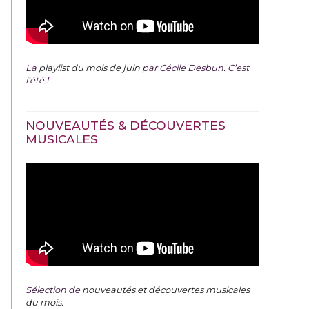
La
playlist du mois de juin
par Cécile Desbun. C’est
l’été !
NOUVEAUTÉS & DÉCOUVERTES
MUSICALES
Sélection de
nouveautés et découvertes musicales
du mois
.