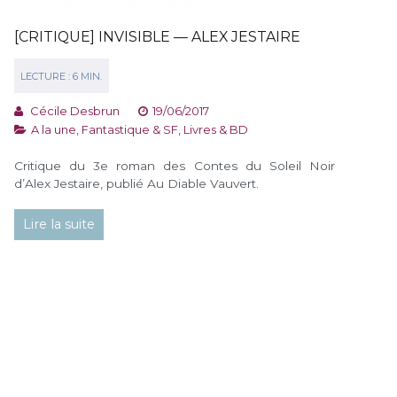
[CRITIQUE] INVISIBLE — ALEX JESTAIRE
Cécile Desbrun
19/06/2017
A la une
,
Fantastique & SF
,
Livres & BD
Critique du 3e roman des Contes du Soleil Noir
d’Alex Jestaire, publié Au Diable Vauvert.
Lire la suite