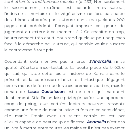
sont atteints d’indifférence morale. »
(p. 233) Non seulement
le raisonnement, extrême, est absurde, mais surtout,
l’industrie alimentaire et le végétarisme ne font pas partie
des thèmes abordés par l’auteure dans les quelques 200
pages qui précèdent. Pourquoi imposer ce genre de
jugement au lecteur à ce moment-là ? Ce chapitre en trop,
heureusement très court, nous rend quelque peu perplexes
face à la démarche de l’auteure, qui semble vouloir susciter
la controverse à tout prix.
Cependant, cela n’enlève pas la force d’
Anomalia
, ni sa
qualité d’écriture incontestable. La petite pièce de théâtre
qui suit, qui situe cette fois-ci l’histoire de Kamala dans le
présent, et la conclusion nihiliste et fantastique dégagent
certes moins de force que les trois premières parties, mais le
roman de
Laura Gustafsson
est de ceux qui marquent
durablement. Si la Finlandaise privilégie parfois une approche
coup de poing, que certains lecteurs pourront ressentir
comme une forme de manipulation et fera en ce sens débat,
elle manie l’ironie avec un talent certain et est par
ailleurs capable de beaucoup de finesse.
Anomalia
n’est pas
un livre à mettre entre toutes les mains et il n’est pas exempt