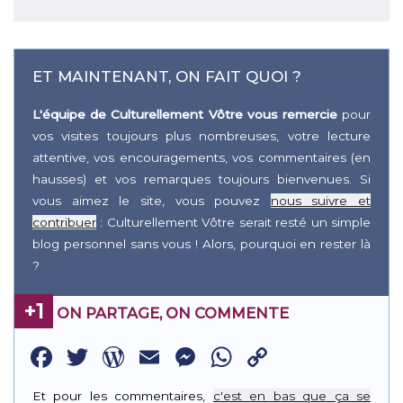
ET MAINTENANT, ON FAIT QUOI ?
L'équipe de Culturellement Vôtre vous remercie
pour
vos visites toujours plus nombreuses, votre lecture
attentive, vos encouragements, vos commentaires (en
hausses) et vos remarques toujours bienvenues. Si
vous aimez le site, vous pouvez
nous suivre et
contribuer
: Culturellement Vôtre serait resté un simple
blog personnel sans vous ! Alors, pourquoi en rester là
?
+1
ON PARTAGE, ON COMMENTE
Facebook
Twitter
WordPress
Email
Messenger
WhatsApp
Copy
Link
Et pour les commentaires,
c'est en bas que ça se