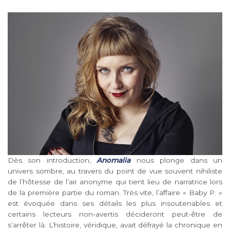
Dès son introduction,
Anomalia
nous plonge dans un
univers sombre, au travers du point de vue souvent nihiliste
de l’hôtesse de l’air anonyme qui tient lieu de narratrice lors
de la première partie du roman. Très vite, l’affaire « Baby P. »
est évoquée dans ses détails les plus insoutenables et
certains lecteurs non-avertis décideront peut-être de
s’arrêter là. L’histoire, véridique, avait défrayé la chronique en