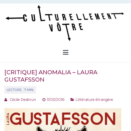
Aller
au
contenu
Culturellement Vôtre
Webzine Culturel
[CRITIQUE] ANOMALIA – LAURA
GUSTAFSSON
Cécile Desbrun
11/03/2016
Littérature étrangère