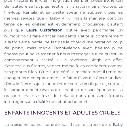
plus « facilement ». Si l’indignation est bien présente, le ton
de l’auteure se fait plus neutre, la narration moins heurtée. La
fille-loup Kamala et sa petite soeur ne subissent pas les
mêmes sévices que « Baby P. », mais la manière dont on
tente de les civiliser est évidemment choquante, d’autant
plus que
Laura Gustafsson
distille avec parcimonie un
humour noir à faire grincer des dents. L’auteur, contrairement
à la troisième partie, ne fait pas le choix d’une narration coup
de poing, mais manie l’ambivalence avec beaucoup de
finesse pour nous amener à nous interroger sur ce qu’est un
comportement « civilisé ». Le révérend Singh, en effet,
s’attache aux fillettes, venant même à les considérer comme
ses propres filles. D’un autre côté, la manière dont il tente de
changer leur comportement, le fait qu’il veuille écrire un livre
d’étude à leur sujet d’un point de vue scientifique et, surtout,
le comportement révoltant et hautain de son épouse et sa
réaction finale vis-à-vis de celui-ci nous poussent à nous
interroger sur la réalité de cet attachement.
ENFANTS INNOCENTS ET ADULTES CRUELS
La troisième partie, centrée sur l’histoire atroce de « Baby