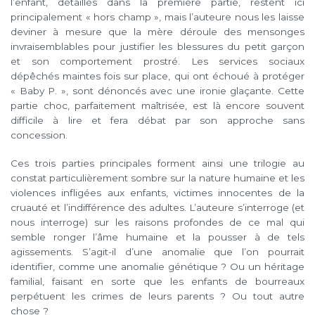
l’enfant, détaillés dans la première partie, restent ici
principalement « hors champ », mais l’auteure nous les laisse
deviner à mesure que la mère déroule des mensonges
invraisemblables pour justifier les blessures du petit garçon
et son comportement prostré. Les services sociaux
dépêchés maintes fois sur place, qui ont échoué à protéger
« Baby P. », sont dénoncés avec une ironie glaçante. Cette
partie choc, parfaitement maîtrisée, est là encore souvent
difficile à lire et fera débat par son approche sans
concession.
Ces trois parties principales forment ainsi une trilogie au
constat particulièrement sombre sur la nature humaine et les
violences infligées aux enfants, victimes innocentes de la
cruauté et l’indifférence des adultes. L’auteure s’interroge (et
nous interroge) sur les raisons profondes de ce mal qui
semble ronger l’âme humaine et la pousser à de tels
agissements. S’agit-il d’une anomalie que l’on pourrait
identifier, comme une anomalie génétique ? Ou un héritage
familial, faisant en sorte que les enfants de bourreaux
perpétuent les crimes de leurs parents ? Ou tout autre
chose ?