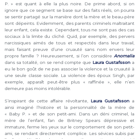
P. » est quant à elle la plus noire. De prime abord, si on
ignore que ce segment se base sur des faits réels, on pourra
se sentir partagé sur la manière dont la mère et le beau-père
sont dépeints. Evidemment, des parents criminels maltraitant
leur enfant, cela existe. Cependant, tous ne sont pas des cas
sociaux à la limite du cliché. Quid, par exemple, des pervers
narcissiques aimés de tous et respectés dans leur travail,
mais faisant preuve d’une cruauté sans nom envers leur
propre famille ? Heureusement, si l’on considère
Anomalia
dans sa totalité, on se rend compte que
Laura Gustafsson
a
eu le bon goût de ne pas associer la violence et la cruauté à
une seule classe sociale. La violence des époux Singh, par
exemple, apparaît peut-être plus « raffinée », elle n’en
demeure pas moins intolérable.
S’inspirant de cette affaire révoltante,
Laura Gustafsson
a
ainsi imaginé l’histoire et la personnalité de la mère de
« Baby P. » et de son petit-ami. Dans un déni criminel, la
mère de l’enfant, fan de Britney Spears dépressive et
immature, ferme les yeux sur le comportement de son petit-
ami, se rendant directement complice. Les sévices subis par