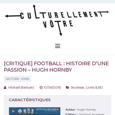
Aller
au
contenu
Culturellement Vôtre
Webzine Culturel
[CRITIQUE] FOOTBALL : HISTOIRE D’UNE
PASSION – HUGH HORNBY
Mickaël Barbato
10/06/2016
Jeunesse
,
Livres & BD
CARACTÉRISTIQUES
Auteur
:
Hugh Hornby
Editeur
:
Gallimard Jeunesse