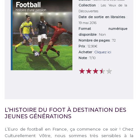
Collection
: Les Yeux de la
Découvertes
Date de sortie en librairies
:
19 mai 2016
Format numérique
disponible
: Non
Nombre de pages
: 72
Prix
: 12,90€
Acheter
:
Cliquez ici
Note
:
7
/
10
★
★
★
★
★
★
★
★
★
★
L’HISTOIRE DU FOOT À DESTINATION DES
JEUNES GÉNÉRATIONS
L’Euro de football en France, ça commence ce soir ! Chez
Culturellement Vôtre, nous sommes très sensibles à la