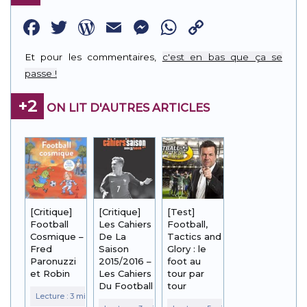
Facebook
Twitter
WordPress
Email
Messenger
WhatsApp
Copy
Link
Et pour les commentaires,
c'est en bas que ça se
passe !
+2
ON LIT D'AUTRES ARTICLES
[Critique]
[Critique]
[Test]
Football
Les Cahiers
Football,
Cosmique –
De La
Tactics and
Fred
Saison
Glory : le
Paronuzzi
2015/2016 –
foot au
et Robin
Les Cahiers
tour par
Du Football
tour