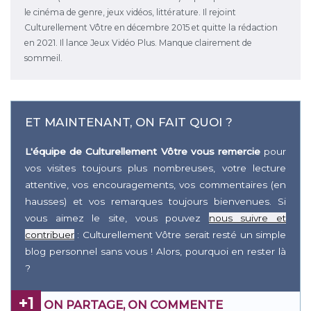
le cinéma de genre, jeux vidéos, littérature. Il rejoint
Culturellement Vôtre en décembre 2015 et quitte la rédaction
en 2021. Il lance Jeux Vidéo Plus. Manque clairement de
sommeil.
ET MAINTENANT, ON FAIT QUOI ?
L'équipe de Culturellement Vôtre vous remercie
pour
vos visites toujours plus nombreuses, votre lecture
attentive, vos encouragements, vos commentaires (en
hausses) et vos remarques toujours bienvenues. Si
vous aimez le site, vous pouvez
nous suivre et
contribuer
: Culturellement Vôtre serait resté un simple
blog personnel sans vous ! Alors, pourquoi en rester là
?
+1
ON PARTAGE, ON COMMENTE