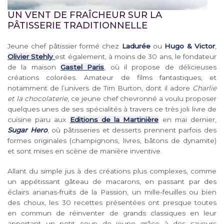
UN VENT DE FRAÎCHEUR SUR LA
PÂTISSERIE TRADITIONNELLE
Jeune chef pâtissier formé chez
Ladurée
ou
Hugo & Victor
,
Olivier Stehly
est également, à moins de 30 ans, le fondateur
de la maison
Gastel Paris
, où il propose de délicieuses
créations colorées. Amateur de films fantastiques, et
notamment de l’univers de Tim Burton, dont il adore
Charlie
et la chocolaterie
, ce jeune chef chevronné a voulu proposer
quelques unes de ses spécialités à travers ce très joli livre de
cuisine paru aux
Editions de la Martinière
en mai dernier,
Sugar Hero
, où pâtisseries et desserts prennent parfois des
formes originales (champignons, livres, bâtons de dynamite)
et sont mises en scène de manière inventive.
Allant du simple jus à des créations plus complexes, comme
un appétissant gâteau de macarons, en passant par des
éclairs ananas-fruits de la Passion, un mille-feuilles ou bien
des choux, les 30 recettes présentées ont presque toutes
en commun de réinventer de grands classiques en leur
apportant un petit coup de jeune grâce à des saveurs