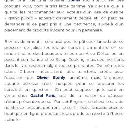
qu’en tant que chef pâtissier,
Stehly
souhaite utiliser des
produits PCB, dont la très large gamme n’a d’égale que la
qualité, les recommander aux lecteurs d’un livre de cuisine
« grand public » apparaît clairement décalé et l’on peut se
demander si ce parti pris a une pertinence, au-delà d’un
placement de produits évident pour un partenaire.
Bien évidemment, il sera aisé pour le pâtissier lambda de se
procurer de jolies feuilles de transfert alimentaire en se
rendant dans des boutiques telles que Alice Délice ou en
passant commande chez Scrap Cooking, mais ces mentions
dans le livre restent malgré tout surprenantes. De même, les
tubes G-boom nécessitent des transferts créés pour
l’occasion par
Olivier Stehly
lui-même, mais, là-encore,
aucune adresse n’est indiquée pour se procurer les
transferts en question ! On peut supposer qu’ils sont en
vente chez
Gastel Paris
, ceci dit, la maison du pâtissier
n’étant présente que sur Paris et Enghien, si tel est le cas, de
nombreux lecteurs pourront se sentir lésés, puisque aucune
boutique en ligne proposant leurs produits n’existe à l’heure
actuelle.