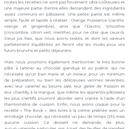
toutes les recettes ne sont pas forcément ultra-coûteuses et
une majeure partie d’entre elles demandent des ingrédients
assez communs en pâtisserie. Une petite partie est même
simple, facile et rapide à réaliser : Orange Puissance (carotte,
orange et gingembre), ainsi que l’Electric Smoothie
(concombre, citron vert, menthe), pour ne citer que ceux-là.
Deux jus frais, que nous avons testés, et dont les saveurs
parfaitement équilibrées en feront vite les musts pour vos
futurs brunchs et petits déjeuners.
Mais nous pourrions également mentionner la très bonne
pâte à tartiner au chocolat gianduja et au praliné, qui ne
nécessite qu’un bain marie et un mixeur, pour un minimum
de préparation, ou bien les délicieuses verrines seventies,
avec leur caramel au beurre salé, leur gelée de Passion et
leur chantilly à la mangue, que même les apprentis-pâtissiers
les plus craintifs pourront aborder sans crainte à l’aide d’un
thermomètre de cuisson. Enfin, nous avons craqué pour la
recette « The Book », des livres à la crème pralinée avec un
enrobage chocolat, qui nécessite un peu de temps (2h) mais
aucune cuisson. Ce dessert ne demande, de plus,
aucun ustensile particulier, mis à part des feuilles de transfert