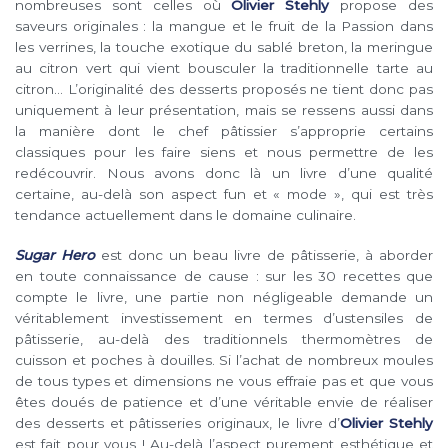
nombreuses sont celles où
Olivier Stehly
propose des
saveurs originales : la mangue et le fruit de la Passion dans
les verrines, la touche exotique du sablé breton, la meringue
au citron vert qui vient bousculer la traditionnelle tarte au
citron… L’originalité des desserts proposés ne tient donc pas
uniquement à leur présentation, mais se ressens aussi dans
la manière dont le chef pâtissier s’approprie certains
classiques pour les faire siens et nous permettre de les
redécouvrir. Nous avons donc là un livre d’une qualité
certaine, au-delà son aspect fun et « mode », qui est très
tendance actuellement dans le domaine culinaire.
Sugar Hero
est donc un beau livre de pâtisserie, à aborder
en toute connaissance de cause : sur les 30 recettes que
compte le livre, une partie non négligeable demande un
véritablement investissement en termes d’ustensiles de
pâtisserie, au-delà des traditionnels thermomètres de
cuisson et poches à douilles. Si l’achat de nombreux moules
de tous types et dimensions ne vous effraie pas et que vous
êtes doués de patience et d’une véritable envie de réaliser
des desserts et pâtisseries originaux, le livre d’
Olivier Stehly
est fait pour vous ! Au-delà l’aspect purement esthétique et