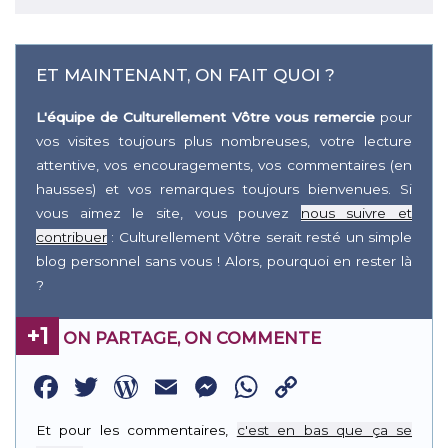
ET MAINTENANT, ON FAIT QUOI ?
L'équipe de Culturellement Vôtre vous remercie
pour
vos visites toujours plus nombreuses, votre lecture
attentive, vos encouragements, vos commentaires (en
hausses) et vos remarques toujours bienvenues. Si
vous aimez le site, vous pouvez
nous suivre et
contribuer
: Culturellement Vôtre serait resté un simple
blog personnel sans vous ! Alors, pourquoi en rester là
?
+1
ON PARTAGE, ON COMMENTE
Facebook
Twitter
WordPress
Email
Messenger
WhatsApp
Copy
Link
Et pour les commentaires,
c'est en bas que ça se