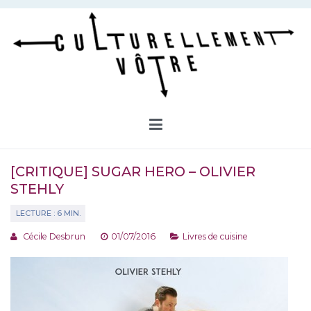
Aller
au
contenu
Culturellement Vôtre
Webzine Culturel
[CRITIQUE] SUGAR HERO – OLIVIER
STEHLY
Cécile Desbrun
01/07/2016
Livres de cuisine