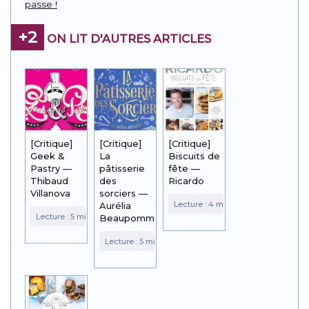
passe !
+2
ON LIT D'AUTRES ARTICLES
[Critique]
[Critique]
[Critique]
Geek &
La
Biscuits de
Pastry —
pâtisserie
fête —
Thibaud
des
Ricardo
Villanova
sorciers —
Aurélia
Beaupommier